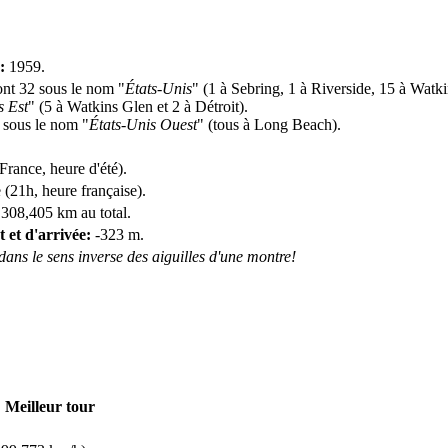
:
1959.
nt 32 sous le nom "
États-Unis
" (1 à Sebring, 1 à Riverside, 15 à Watki
s Est
" (5 à Watkins Glen et 2 à Détroit).
x sous le nom "
États-Unis Ouest
" (tous à Long Beach).
rance, heure d'été).
 (21h, heure française).
 308,405 km au total.
t et d'arrivée:
-323 m.
 dans le sens inverse des aiguilles d'une montre!
Meilleur tour