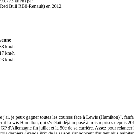
199,773 km/h) par
 (Red Bull RB8-Renault) en 2012.
yenne
88 km/h
17 km/h
03 km/h
e j'ai, je peux gagner toutes les courses face à Lewis (Hamilton)
", fanf
edit Lewis Hamilton, qui s'y était déjà imposé à trois reprises depuis 
 GP d'Allemagne fin juillet et la 50e de sa carrière. Assez pour relancer l
s derniers Grands Prix de la saison s'annoncent d'autant plus palpitant