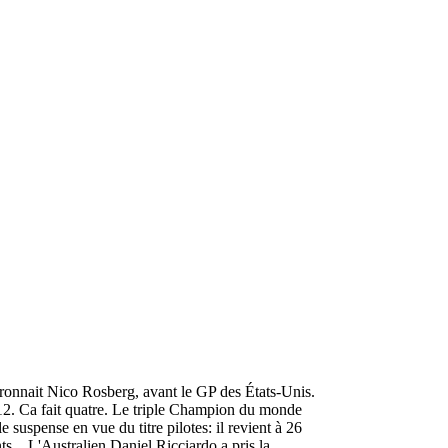
aronnait Nico Rosberg, avant le GP des États-Unis.
2012. Ca fait quatre. Le triple Champion du monde
e suspense en vue du titre pilotes: il revient à 26
s... L'Australien Daniel Ricciardo a pris la