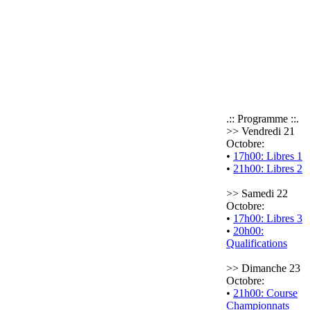
.:: Programme ::.
>> Vendredi 21
Octobre:
•
17h00: Libres 1
•
21h00: Libres 2
>> Samedi 22
Octobre:
•
17h00: Libres 3
•
20h00:
Qualifications
>> Dimanche 23
Octobre:
•
21h00: Course
Championnats