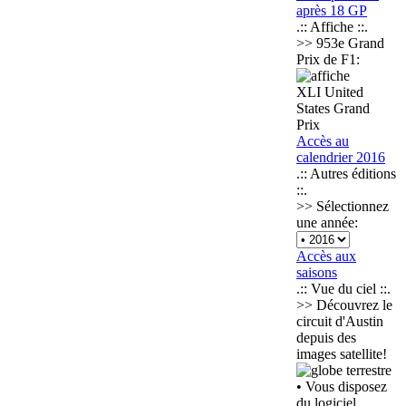
après 18 GP
.:: Affiche ::.
>> 953e Grand
Prix de F1:
XLI United
States Grand
Prix
Accès au
calendrier 2016
.:: Autres éditions
::.
>> Sélectionnez
une année:
Accès aux
saisons
.:: Vue du ciel ::.
>> Découvrez le
circuit d'Austin
depuis des
images satellite!
• Vous disposez
du logiciel