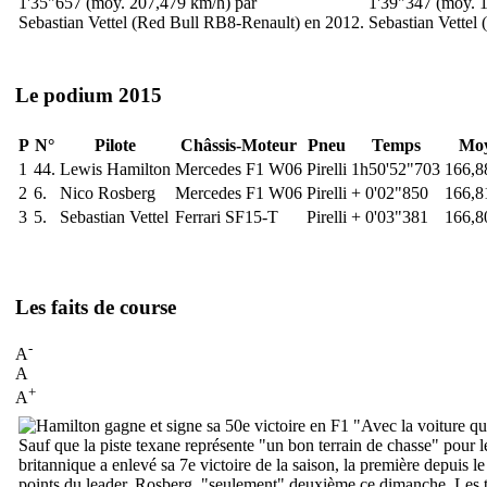
1'35"657 (moy. 207,479 km/h) par
1'39"347 (moy. 
Sebastian Vettel (Red Bull RB8-Renault) en 2012.
Sebastian Vettel
Le podium 2015
P
N°
Pilote
Châssis-Moteur
Pneu
Temps
Mo
1
44.
Lewis Hamilton
Mercedes F1 W06
Pirelli
1h50'52"703
166,8
2
6.
Nico Rosberg
Mercedes F1 W06
Pirelli
+ 0'02"850
166,8
3
5.
Sebastian Vettel
Ferrari SF15-T
Pirelli
+ 0'03"381
166,8
Les faits de course
-
A
A
+
A
"
Avec la voiture qu
Sauf que la piste texane représente "
un bon terrain de chasse
" pour l
britannique a enlevé sa 7e victoire de la saison, la première depuis le
points du leader, Rosberg, "seulement" deuxième ce dimanche. Les troi