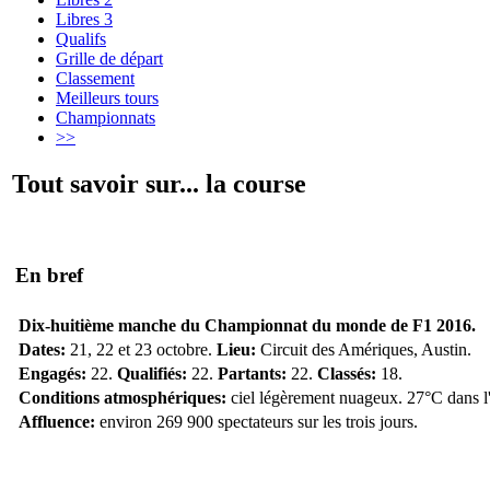
Libres 3
Qualifs
Grille de départ
Classement
Meilleurs tours
Championnats
>>
Tout savoir sur... la course
En bref
Dix-huitième manche du Championnat du monde de F1 2016.
Dates:
21, 22 et 23 octobre.
Lieu:
Circuit des Amériques, Austin.
Engagés:
22.
Qualifiés:
22.
Partants:
22.
Classés:
18.
Conditions atmosphériques:
ciel légèrement nuageux. 27°C dans l'a
Affluence:
environ 269 900 spectateurs sur les trois jours.