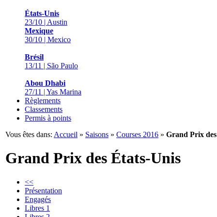
États-Unis
23/10 | Austin
Mexique
30/10 | Mexico
Brésil
13/11 | São Paulo
Abou Dhabi
27/11 | Yas Marina
Règlements
Classements
Permis à points
Vous êtes dans:
Accueil
»
Saisons
»
Courses 2016
»
Grand Prix des
Grand Prix des États-Unis
<<
Présentation
Engagés
Libres 1
Libres 2