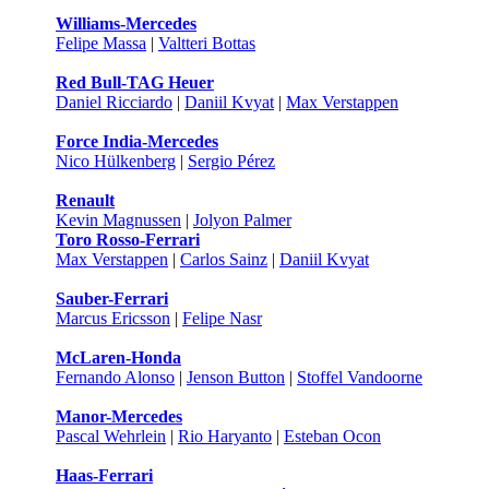
Williams-Mercedes
Felipe Massa
|
Valtteri Bottas
Red Bull-TAG Heuer
Daniel Ricciardo
|
Daniil Kvyat
|
Max Verstappen
Force India-Mercedes
Nico Hülkenberg
|
Sergio Pérez
Renault
Kevin Magnussen
|
Jolyon Palmer
Toro Rosso-Ferrari
Max Verstappen
|
Carlos Sainz
|
Daniil Kvyat
Sauber-Ferrari
Marcus Ericsson
|
Felipe Nasr
McLaren-Honda
Fernando Alonso
|
Jenson Button
|
Stoffel Vandoorne
Manor-Mercedes
Pascal Wehrlein
|
Rio Haryanto
|
Esteban Ocon
Haas-Ferrari