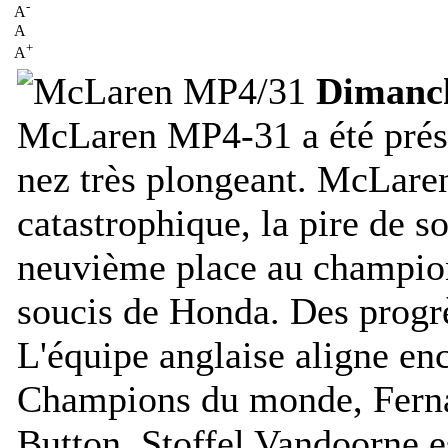
-
A
A
+
A
Dimanch
McLaren MP4-31 a été prése
nez très plongeant. McLaren
catastrophique, la pire de so
neuvième place au champion
soucis de Honda. Des progrè
L'équipe anglaise aligne en
Champions du monde, Ferna
Button. Stoffel Vandoorne e