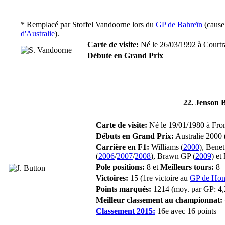
* Remplacé par
Stoffel Vandoorne
lors du
GP de Bahreïn
(cause
d'Australie
).
Carte de visite:
Né le 26/03/1992 à Courtra
Débute en Grand Prix
22. Jenson 
Carte de visite:
Né le 19/01/1980 à Fro
Débuts en Grand Prix:
Australie 2000 
Carrière en F1:
Williams (
2000
), Benet
(
2006
/
2007
/
2008
), Brawn GP (
2009
) et
Pole positions:
8 et
Meilleurs tours:
8
Victoires:
15 (1re victoire au
GP de Hon
Points marqués:
1214 (moy. par GP: 4,
Meilleur classement au championnat:
Classement 2015:
16e avec 16 points