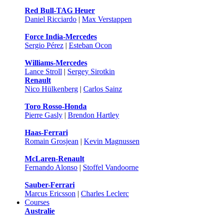
Red Bull-TAG Heuer
Daniel Ricciardo
|
Max Verstappen
Force India-Mercedes
Sergio Pérez
|
Esteban Ocon
Williams-Mercedes
Lance Stroll
|
Sergey Sirotkin
Renault
Nico Hülkenberg
|
Carlos Sainz
Toro Rosso-Honda
Pierre Gasly
|
Brendon Hartley
Haas-Ferrari
Romain Grosjean
|
Kevin Magnussen
McLaren-Renault
Fernando Alonso
|
Stoffel Vandoorne
Sauber-Ferrari
Marcus Ericsson
|
Charles Leclerc
Courses
Australie