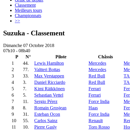
Classement
Meilleurs tours
Championnats
>>
Suzuka - Classement
Dimanche 07 Octobre 2018
07h10 - 08h40
P
N°
Pilote
Châssis
1
44.
Lewis Hamilton
Mercedes
Me
2
77.
Valtteri Bottas
Mercedes
Me
3
33.
Max Verstappen
Red Bull
TA
4
3.
Daniel Ricciardo
Red Bull
TA
5
7.
Kimi Räikkönen
Ferrari
Fer
6
5.
Sebastian Vettel
Ferrari
Fer
7
11.
Sergio Pérez
Force India
Me
8
8.
Romain Grosjean
Haas
Fer
9
31.
Esteban Ocon
Force India
Me
10
55.
Carlos Sainz
Renault
Ren
11
10.
Pierre Gasly
Toro Rosso
Ho