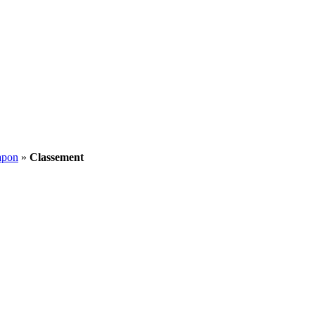
apon
»
Classement