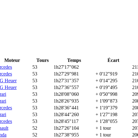
Moteur
Tours
Temps
Écart
rcedes
53
1h27'17"062
21
rcedes
53
1h27'29"981
+ 0'12"919
21
G Heuer
53
1h27'31"357
+ 0'14"295
21
G Heuer
53
1h27'36"557
+ 0'19"495
21
rari
53
1h28'08"060
+ 0'50"998
20
rari
53
1h28'26"935
+ 1'09"873
20
rcedes
53
1h28'36"441
+ 1'19"379
20
rari
53
1h28'44"260
+ 1'27"198
20
rcedes
53
1h28'45"117
+ 1'28"055
20
ault
52
1h27'26"104
+ 1 tour
20
nda
52
1h27'38"955
+ 1 tour
20