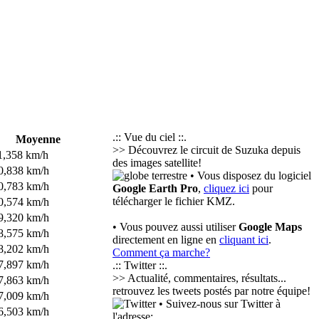
.:: Vue du ciel ::.
Moyenne
>> Découvrez le circuit de Suzuka depuis
1,358 km/h
des images satellite!
0,838 km/h
• Vous disposez du logiciel
0,783 km/h
Google Earth Pro
,
cliquez ici
pour
télécharger le fichier KMZ.
0,574 km/h
9,320 km/h
• Vous pouvez aussi utiliser
Google Maps
8,575 km/h
directement en ligne en
cliquant ici
.
8,202 km/h
Comment ça marche?
7,897 km/h
.:: Twitter ::.
>> Actualité, commentaires, résultats...
7,863 km/h
retrouvez les tweets postés par notre équipe!
7,009 km/h
• Suivez-nous sur Twitter à
6,503 km/h
l'adresse: