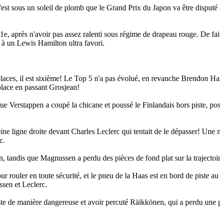
'est sous un soleil de plomb que le Grand Prix du Japon va être disputé 
11e, après n'avoir pas assez ralenti sous régime de drapeau rouge. De fait
ce à un Lewis Hamilton ultra favori.
aces, il est sixième! Le Top 5 n'a pas évolué, en revanche Brendon Hart
 place en passant Grosjean!
 Verstappen a coupé la chicane et poussé le Finlandais hors piste, pos
eine ligne droite devant Charles Leclerc qui tentait de le dépasser! Un
c.
, tandis que Magnussen a perdu des pièces de fond plat sur la trajectoir
r rouler en toute sécurité, et le pneu de la Haas est en bord de piste au
ssen et Leclerc.
ste de manière dangereuse et avoir percuté Räikkönen, qui a perdu une