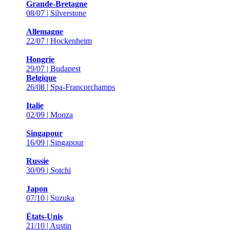
Grande-Bretagne
08/07 | Silverstone
Allemagne
22/07 | Hockenheim
Hongrie
29/07 | Budapest
Belgique
26/08 | Spa-Francorchamps
Italie
02/09 | Monza
Singapour
16/09 | Singapour
Russie
30/09 | Sotchi
Japon
07/10 | Suzuka
États-Unis
21/10 | Austin