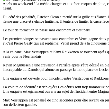
Après un week-end à la météo chargée et aux forts risques de pluie, c
néant.
Du côté des pénalités, Esteban Ocon a reculé sur la grille et s'élance 
gagné une place et s'élance huitième. Il tentera de limiter la casse fa
Le tour de formation se passe sans encombre et c'est parti!
Les premiers virages se passent sans encombre et Vettel gagne deux pl
et c'est Pierre Gasly qui est septième! Vettel prend déjà la cinquième
A la chicane, Max Verstappen et Kimi Räikkönen se touchent après que
venir pour le Néerlandais!
Kevin Magnussen a une crevaison à l'arrière après s'être décalé en pl
inacceptable du Danois qui abîme au passage la monoplace de Lecler
Une enquête est ouverte pour l'incident entre Verstappen et Räikkönen
La voiture de sécurité est déployée! Les débris sont trop nombreux pou
Une enquête est également ouverte au sujet de l'incident entre Magnu
Max Verstappen est pénalisé de cinq secondes pour être revenu en pi
son déflecteur gauche.