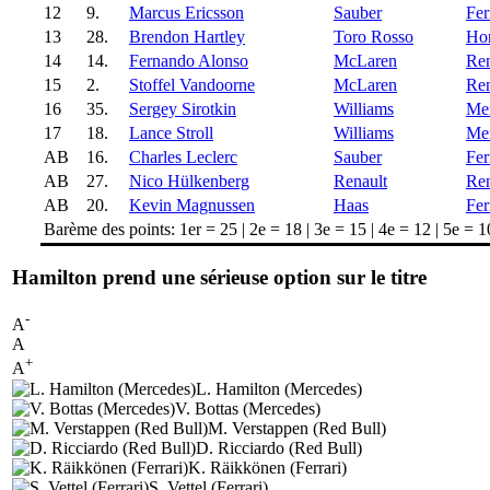
12
9.
Marcus Ericsson
Sauber
Fer
13
28.
Brendon Hartley
Toro Rosso
Ho
14
14.
Fernando Alonso
McLaren
Ren
15
2.
Stoffel Vandoorne
McLaren
Ren
16
35.
Sergey Sirotkin
Williams
Me
17
18.
Lance Stroll
Williams
Me
AB
16.
Charles Leclerc
Sauber
Fer
AB
27.
Nico Hülkenberg
Renault
Ren
AB
20.
Kevin Magnussen
Haas
Fer
Barème des points: 1er = 25 | 2e = 18 | 3e = 15 | 4e = 12 | 5e = 10 
Hamilton prend une sérieuse option sur le titre
-
A
A
+
A
L. Hamilton (Mercedes)
V. Bottas (Mercedes)
M. Verstappen (Red Bull)
D. Ricciardo (Red Bull)
K. Räikkönen (Ferrari)
S. Vettel (Ferrari)