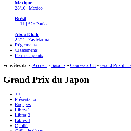
Mexique
28/10 | Mexico
Brésil
11/11 | São Paulo
Abou Dhabi
25/11 | Yas Marina
Règlements
Classements
Permis à points
Vous êtes dans:
Accueil
»
Saisons
»
Courses 2018
»
Grand Prix du J
Grand Prix du Japon
<<
Présentation
Engagés
Libres 1
Libres 2
Libres 3
Qualifs
Grille de départ