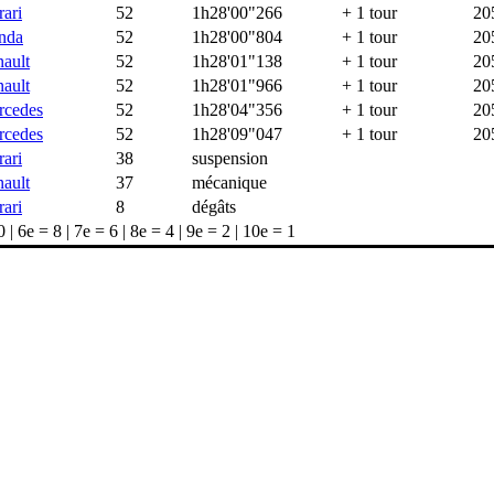
rari
52
1h28'00"266
+ 1 tour
20
nda
52
1h28'00"804
+ 1 tour
20
ault
52
1h28'01"138
+ 1 tour
20
ault
52
1h28'01"966
+ 1 tour
20
rcedes
52
1h28'04"356
+ 1 tour
20
rcedes
52
1h28'09"047
+ 1 tour
20
rari
38
suspension
ault
37
mécanique
rari
8
dégâts
| 6e = 8 | 7e = 6 | 8e = 4 | 9e = 2 | 10e = 1