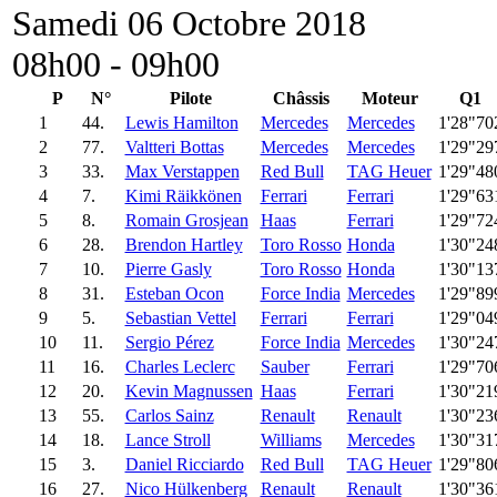
Samedi 06 Octobre 2018
08h00 - 09h00
P
N°
Pilote
Châssis
Moteur
Q1
1
44.
Lewis Hamilton
Mercedes
Mercedes
1'28"70
2
77.
Valtteri Bottas
Mercedes
Mercedes
1'29"29
3
33.
Max Verstappen
Red Bull
TAG Heuer
1'29"48
4
7.
Kimi Räikkönen
Ferrari
Ferrari
1'29"63
5
8.
Romain Grosjean
Haas
Ferrari
1'29"72
6
28.
Brendon Hartley
Toro Rosso
Honda
1'30"24
7
10.
Pierre Gasly
Toro Rosso
Honda
1'30"13
8
31.
Esteban Ocon
Force India
Mercedes
1'29"89
9
5.
Sebastian Vettel
Ferrari
Ferrari
1'29"04
10
11.
Sergio Pérez
Force India
Mercedes
1'30"24
11
16.
Charles Leclerc
Sauber
Ferrari
1'29"70
12
20.
Kevin Magnussen
Haas
Ferrari
1'30"21
13
55.
Carlos Sainz
Renault
Renault
1'30"23
14
18.
Lance Stroll
Williams
Mercedes
1'30"31
15
3.
Daniel Ricciardo
Red Bull
TAG Heuer
1'29"80
16
27.
Nico Hülkenberg
Renault
Renault
1'30"36