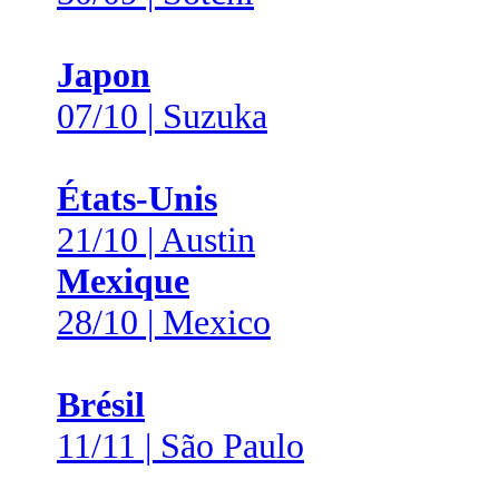
Japon
07/10 | Suzuka
États-Unis
21/10 | Austin
Mexique
28/10 | Mexico
Brésil
11/11 | São Paulo