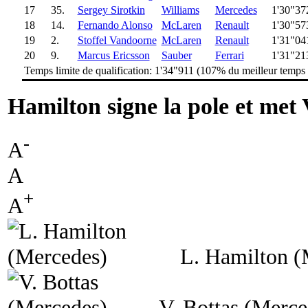
17
35.
Sergey Sirotkin
Williams
Mercedes
1'30"37
18
14.
Fernando Alonso
McLaren
Renault
1'30"57
19
2.
Stoffel Vandoorne
McLaren
Renault
1'31"04
20
9.
Marcus Ericsson
Sauber
Ferrari
1'31"21
Temps limite de qualification: 1'34"911 (107% du meilleur temps
Hamilton signe la pole et met
-
A
A
+
A
L. Hamilton (
V. Bottas (Merce