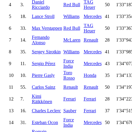
Daniel
TAG
4
3.
Red Bull
50
1'33"18
Ricciardo
Heuer
5
18.
Lance Stroll
Williams
Mercedes
41
1'33"35
TAG
6
33.
Max Verstappen
Red Bull
50
1'33"36
Heuer
Fernando
7
14.
McLaren
Renault
28
1'33"94
Alonso
8
35.
Sergey Sirotkin
Williams
Mercedes
41
1'33"98
Force
9
11.
Sergio Pérez
Mercedes
43
1'34"07
India
Toro
10
10.
Pierre Gasly
Honda
35
1'34"13
Rosso
11
55.
Carlos Sainz
Renault
Renault
50
1'34"19
Kimi
12
7.
Ferrari
Ferrari
28
1'34"22
Räikkönen
13
16.
Charles Leclerc
Sauber
Ferrari
37
1'34"51
Force
14
31.
Esteban Ocon
Mercedes
50
1'34"67
India
Romain