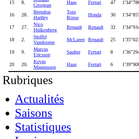
15
8.
Haas
Ferrari
47
1'34"78
Grosjean
Brendon
Toro
16
28.
Honda
30
1'34"85
Hartley
Rosso
Nico
17
27.
Renault
Renault
32
1'34"93
Hülkenberg
Stoffel
18
2.
McLaren
Renault
25
1'35"02
Vandoorne
Marcus
19
9.
Sauber
Ferrari
8
1'36"29
Ericsson
Kevin
20
20.
Haas
Ferrari
6
1'39"90
Magnussen
Rubriques
Actualités
Saisons
Statistiques