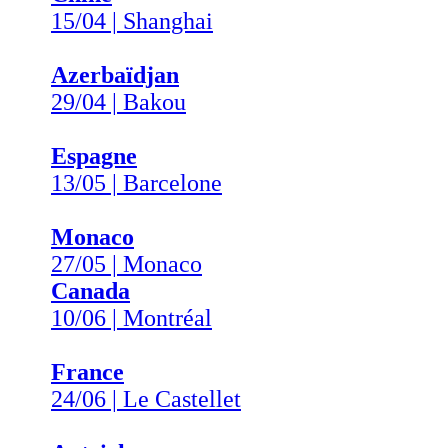
15/04 | Shanghai
Azerbaïdjan
29/04 | Bakou
Espagne
13/05 | Barcelone
Monaco
27/05 | Monaco
Canada
10/06 | Montréal
France
24/06 | Le Castellet