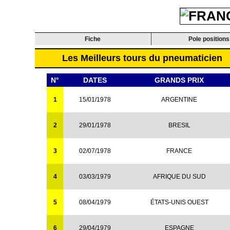
Fiche
Pole positions
Les Meilleurs tours du pneumaticien
N°
DATES
GRANDS PRIX
1
15/01/1978
ARGENTINE
2
29/01/1978
BRESIL
3
02/07/1978
FRANCE
4
03/03/1979
AFRIQUE DU SUD
5
08/04/1979
ÉTATS-UNIS OUEST
6
29/04/1979
ESPAGNE