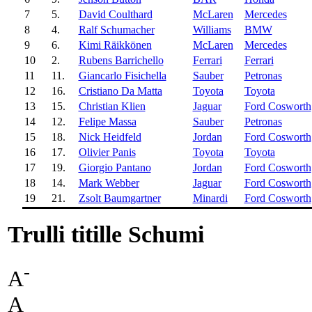
7
5.
David Coulthard
McLaren
Mercedes
8
4.
Ralf Schumacher
Williams
BMW
9
6.
Kimi Räikkönen
McLaren
Mercedes
10
2.
Rubens Barrichello
Ferrari
Ferrari
11
11.
Giancarlo Fisichella
Sauber
Petronas
12
16.
Cristiano Da Matta
Toyota
Toyota
13
15.
Christian Klien
Jaguar
Ford Cosworth
14
12.
Felipe Massa
Sauber
Petronas
15
18.
Nick Heidfeld
Jordan
Ford Cosworth
16
17.
Olivier Panis
Toyota
Toyota
17
19.
Giorgio Pantano
Jordan
Ford Cosworth
18
14.
Mark Webber
Jaguar
Ford Cosworth
19
21.
Zsolt Baumgartner
Minardi
Ford Cosworth
Trulli titille Schumi
-
A
A