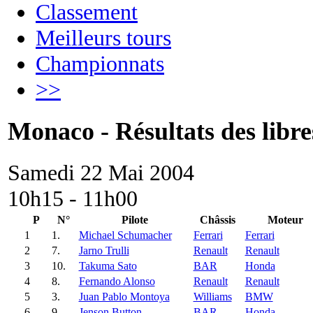
Classement
Meilleurs tours
Championnats
>>
Monaco - Résultats des libre
Samedi 22 Mai 2004
10h15 - 11h00
P
N°
Pilote
Châssis
Moteur
1
1.
Michael Schumacher
Ferrari
Ferrari
2
7.
Jarno Trulli
Renault
Renault
3
10.
Takuma Sato
BAR
Honda
4
8.
Fernando Alonso
Renault
Renault
5
3.
Juan Pablo Montoya
Williams
BMW
6
9.
Jenson Button
BAR
Honda