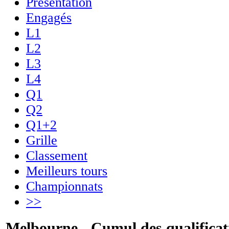
Présentation
Engagés
L1
L2
L3
L4
Q1
Q2
Q1+2
Grille
Classement
Meilleurs tours
Championnats
>>
Melbourne - Cumul des qualificati