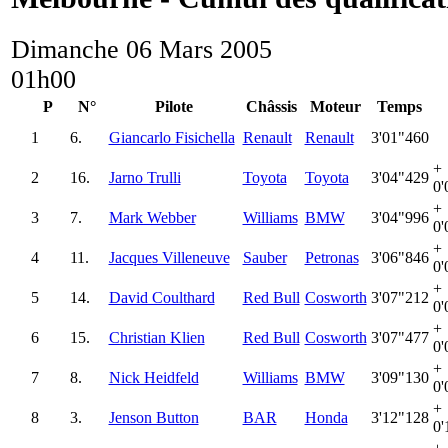
Dimanche 06 Mars 2005
01h00
P
N°
Pilote
Châssis
Moteur
Temps
1
6.
Giancarlo Fisichella
Renault
Renault
3'01"460
+
2
16.
Jarno Trulli
Toyota
Toyota
3'04"429
0'
+
3
7.
Mark Webber
Williams
BMW
3'04"996
0'
+
4
11.
Jacques Villeneuve
Sauber
Petronas
3'06"846
0'
+
5
14.
David Coulthard
Red Bull
Cosworth
3'07"212
0'
+
6
15.
Christian Klien
Red Bull
Cosworth
3'07"477
0'
+
7
8.
Nick Heidfeld
Williams
BMW
3'09"130
0'
+
8
3.
Jenson Button
BAR
Honda
3'12"128
0'