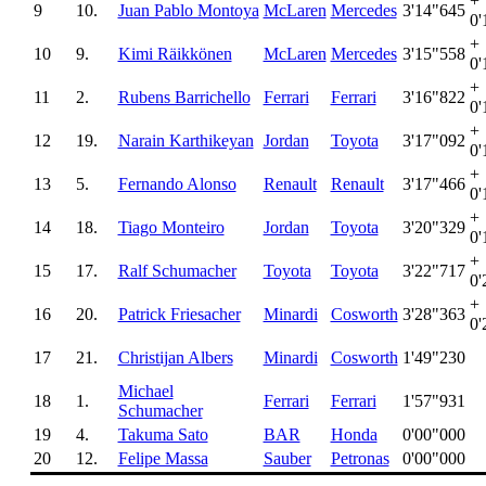
+
9
10.
Juan Pablo Montoya
McLaren
Mercedes
3'14"645
0'
+
10
9.
Kimi Räikkönen
McLaren
Mercedes
3'15"558
0'
+
11
2.
Rubens Barrichello
Ferrari
Ferrari
3'16"822
0'
+
12
19.
Narain Karthikeyan
Jordan
Toyota
3'17"092
0'
+
13
5.
Fernando Alonso
Renault
Renault
3'17"466
0'
+
14
18.
Tiago Monteiro
Jordan
Toyota
3'20"329
0'
+
15
17.
Ralf Schumacher
Toyota
Toyota
3'22"717
0'
+
16
20.
Patrick Friesacher
Minardi
Cosworth
3'28"363
0'
17
21.
Christijan Albers
Minardi
Cosworth
1'49"230
Michael
18
1.
Ferrari
Ferrari
1'57"931
Schumacher
19
4.
Takuma Sato
BAR
Honda
0'00"000
20
12.
Felipe Massa
Sauber
Petronas
0'00"000