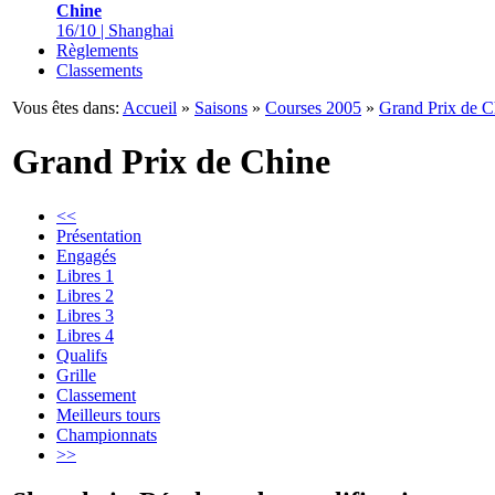
Chine
16/10 | Shanghai
Règlements
Classements
Vous êtes dans:
Accueil
»
Saisons
»
Courses 2005
»
Grand Prix de C
Grand Prix de Chine
<<
Présentation
Engagés
Libres 1
Libres 2
Libres 3
Libres 4
Qualifs
Grille
Classement
Meilleurs tours
Championnats
>>