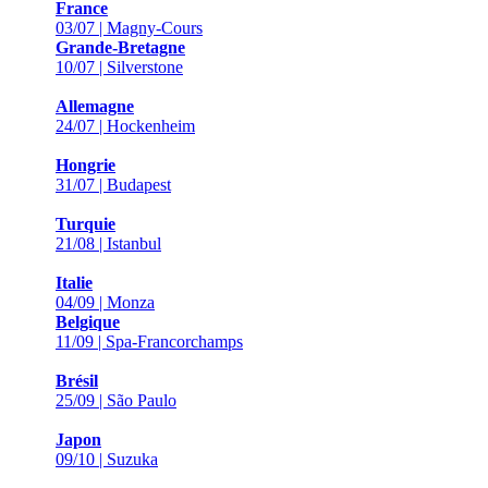
France
03/07 | Magny-Cours
Grande-Bretagne
10/07 | Silverstone
Allemagne
24/07 | Hockenheim
Hongrie
31/07 | Budapest
Turquie
21/08 | Istanbul
Italie
04/09 | Monza
Belgique
11/09 | Spa-Francorchamps
Brésil
25/09 | São Paulo
Japon
09/10 | Suzuka