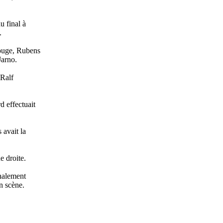
u final à
.
rouge, Rubens
Jarno.
 Ralf
 effectuait
 avait la
e droite.
inalement
n scène.