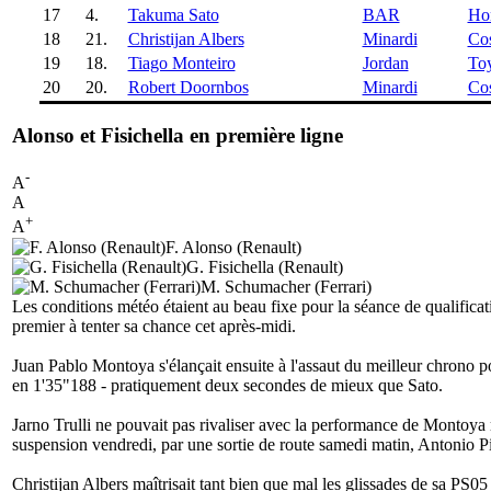
17
4.
Takuma Sato
BAR
Ho
18
21.
Christijan Albers
Minardi
Co
19
18.
Tiago Monteiro
Jordan
To
20
20.
Robert Doornbos
Minardi
Co
Alonso et Fisichella en première ligne
-
A
A
+
A
F. Alonso (Renault)
G. Fisichella (Renault)
M. Schumacher (Ferrari)
Les conditions météo étaient au beau fixe pour la séance de qualifica
premier à tenter sa chance cet après-midi.
Juan Pablo Montoya s'élançait ensuite à l'assaut du meilleur chrono po
en 1'35"188 - pratiquement deux secondes de mieux que Sato.
Jarno Trulli ne pouvait pas rivaliser avec la performance de Montoya 
suspension vendredi, par une sortie de route samedi matin, Antonio Piz
Christijan Albers maîtrisait tant bien que mal les glissades de sa PS0