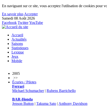
En naviguant sur ce site, vous acceptez l'utilisation de cookies pour vo
En savoir plus
Accepter
Samedi 08 Août 2026
Facebook
Twitter
YouTube
Accueil
Actualités
Saisons
Statistiques
Lexique
Jeux
Mobile
2005
>>
Écuries / Pilotes
Ferrari
Michael Schumacher
|
Rubens Barrichello
BAR-Honda
Jenson Button
|
Takuma Sato
|
Anthony Davidson