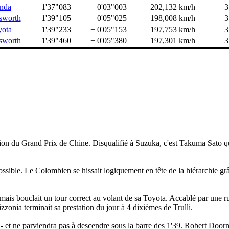
nda
1'37"083
+ 0'03"003
202,132 km/h
3
sworth
1'39"105
+ 0'05"025
198,008 km/h
3
yota
1'39"233
+ 0'05"153
197,753 km/h
3
sworth
1'39"460
+ 0'05"380
197,301 km/h
3
tion du Grand Prix de Chine. Disqualifié à Suzuka, c'est Takuma Sato qui
ssible. Le Colombien se hissait logiquement en tête de la hiérarchie gr
mais bouclait un tour correct au volant de sa Toyota. Accablé par une r
zonia terminait sa prestation du jour à 4 dixièmes de Trulli.
5 - et ne parviendra pas à descendre sous la barre des 1'39. Robert Door