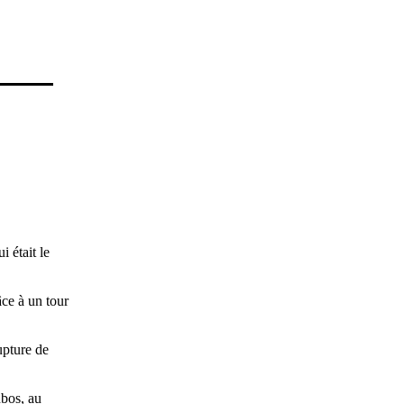
 était le
âce à un tour
upture de
nbos, au