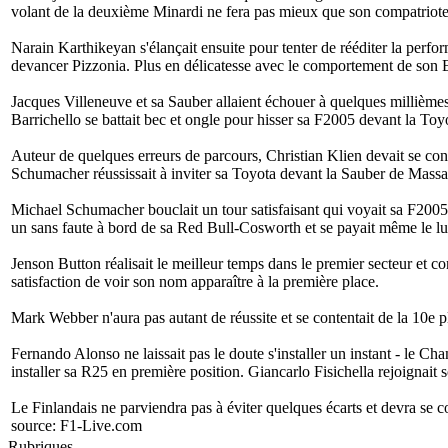
volant de la deuxième Minardi ne fera pas mieux que son compatriote
Narain Karthikeyan s'élançait ensuite pour tenter de rééditer la perform
devancer Pizzonia. Plus en délicatesse avec le comportement de son 
Jacques Villeneuve et sa Sauber allaient échouer à quelques millièmes
Barrichello se battait bec et ongle pour hisser sa F2005 devant la Toyo
Auteur de quelques erreurs de parcours, Christian Klien devait se conte
Schumacher réussissait à inviter sa Toyota devant la Sauber de Massa
Michael Schumacher bouclait un tour satisfaisant qui voyait sa F200
un sans faute à bord de sa Red Bull-Cosworth et se payait même le lux
Jenson Button réalisait le meilleur temps dans le premier secteur et 
satisfaction de voir son nom apparaître à la première place.
Mark Webber n'aura pas autant de réussite et se contentait de la 10e pl
Fernando Alonso ne laissait pas le doute s'installer un instant - le
installer sa R25 en première position. Giancarlo Fisichella rejoignait
Le Finlandais ne parviendra pas à éviter quelques écarts et devra se 
source:
F1-Live.com
Rubriques