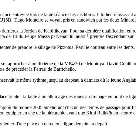
.
ance entrevue lors de la 4e séance d'essais libres. L'Indien réussissait a
EJ15B, Tiago Monteiro se voyait pris en sandwich par les deux Minardi
 derrières la Jordan de Karthikeyan. Pour sa dernière qualification en 
ta de Trulli. Felipe Massa parvenait lui aussi à prendre l'ascendant sur 
nter de prendre le sillage de Pizzonia. Parti le couteau entre les dents,
.
5 se rapprocher à un dixième de la MP4/20 de Montoya. David Coulthard
e de précéder la Ferrari de Barrichello.
conservait le même rythme jusqu'au drapeau à damiers où le jeune Anglais
ace finale - la faute à un allumage des roues au freinage en bout de lign
 Champion du monde 2005 améliorant chacun des temps de passage pour f
 son équipier en tête de la hiérarchie avant que Kimi Räikkönen n'entre e
contenter d'une place en deuxième ligne demain au départ.