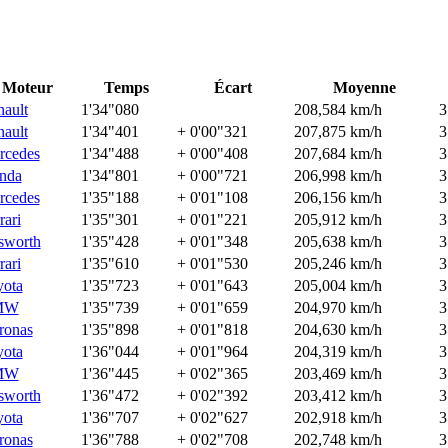
Moteur
Temps
Écart
Moyenne
ault
1'34"080
208,584 km/h
3
ault
1'34"401
+ 0'00"321
207,875 km/h
3
rcedes
1'34"488
+ 0'00"408
207,684 km/h
3
nda
1'34"801
+ 0'00"721
206,998 km/h
3
rcedes
1'35"188
+ 0'01"108
206,156 km/h
3
rari
1'35"301
+ 0'01"221
205,912 km/h
3
sworth
1'35"428
+ 0'01"348
205,638 km/h
3
rari
1'35"610
+ 0'01"530
205,246 km/h
3
yota
1'35"723
+ 0'01"643
205,004 km/h
3
MW
1'35"739
+ 0'01"659
204,970 km/h
3
ronas
1'35"898
+ 0'01"818
204,630 km/h
3
yota
1'36"044
+ 0'01"964
204,319 km/h
3
MW
1'36"445
+ 0'02"365
203,469 km/h
3
sworth
1'36"472
+ 0'02"392
203,412 km/h
3
yota
1'36"707
+ 0'02"627
202,918 km/h
3
ronas
1'36"788
+ 0'02"708
202,748 km/h
3