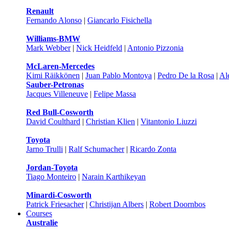
Renault
Fernando Alonso
|
Giancarlo Fisichella
Williams-BMW
Mark Webber
|
Nick Heidfeld
|
Antonio Pizzonia
McLaren-Mercedes
Kimi Räikkönen
|
Juan Pablo Montoya
|
Pedro De la Rosa
|
Al
Sauber-Petronas
Jacques Villeneuve
|
Felipe Massa
Red Bull-Cosworth
David Coulthard
|
Christian Klien
|
Vitantonio Liuzzi
Toyota
Jarno Trulli
|
Ralf Schumacher
|
Ricardo Zonta
Jordan-Toyota
Tiago Monteiro
|
Narain Karthikeyan
Minardi-Cosworth
Patrick Friesacher
|
Christijan Albers
|
Robert Doornbos
Courses
Australie