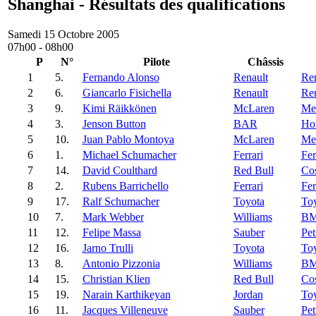
Shanghai - Résultats des qualifications
Samedi 15 Octobre 2005
07h00 - 08h00
P
N°
Pilote
Châssis
1
5.
Fernando Alonso
Renault
Ren
2
6.
Giancarlo Fisichella
Renault
Ren
3
9.
Kimi Räikkönen
McLaren
Me
4
3.
Jenson Button
BAR
Ho
5
10.
Juan Pablo Montoya
McLaren
Me
6
1.
Michael Schumacher
Ferrari
Fer
7
14.
David Coulthard
Red Bull
Co
8
2.
Rubens Barrichello
Ferrari
Fer
9
17.
Ralf Schumacher
Toyota
To
10
7.
Mark Webber
Williams
B
11
12.
Felipe Massa
Sauber
Pet
12
16.
Jarno Trulli
Toyota
To
13
8.
Antonio Pizzonia
Williams
B
14
15.
Christian Klien
Red Bull
Co
15
19.
Narain Karthikeyan
Jordan
To
16
11.
Jacques Villeneuve
Sauber
Pet