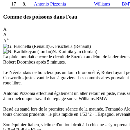
17
8.
Antonio Pizzonia
Williams
BM
Comme des poissons dans l'eau
-
A
A
+
A
G. Fisichella (Renault)
N. Karthikeyan (Jordan)
La pluie inondait encore le circuit de Suzuka au début de la dernière sé
Robert Doornbos après 5 minutes.
Le Néerlandais ne bouclera pas un tour chronométré, Robert ayant perd
Cosworth - juste avant le bac à graviers. Les commissaires pouvaient 
roue libre.
Antonio Pizzonia effectuait également un aller-retour en piste, mais 
à un quelconque travail de réglage sur sa Williams-BMW.
Resté au stand lors de la première séance de la matinée, Fernando Al
tours chronos prudents - le plus rapide en 1'53"2 - l'Espagnol revenait 
Son équipier Italien, victime d'un tout droit à la chicane - s'y repre
la Red Bull de Klien.