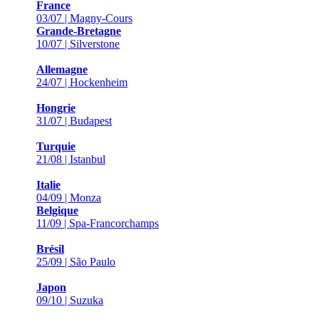
France
03/07 | Magny-Cours
Grande-Bretagne
10/07 | Silverstone
Allemagne
24/07 | Hockenheim
Hongrie
31/07 | Budapest
Turquie
21/08 | Istanbul
Italie
04/09 | Monza
Belgique
11/09 | Spa-Francorchamps
Brésil
25/09 | São Paulo
Japon
09/10 | Suzuka