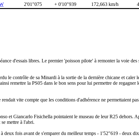
W
2'01"075
+ 0'10"939
172,663 km/h
ance d'essais libres. Le premier 'poisson pilote' à remonter la voie des 
u le contrôle de sa Minardi à la sortie de la dernière chicane et caler 
ainsi remettre la PS05 dans le bon sens pour lui permettre de regagner l
se rendait vite compte que les conditions d'adhérence ne permettaient pa
onso et Giancarlo Fisichella pointaient le museau de leur R25 dehors. 
se mettre à l'abri.
nait à deux fois avant de s'emparer du meilleur temps - 1'52"619 - deux d