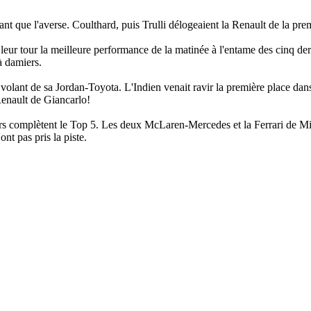
utant que l'averse. Coulthard, puis Trulli délogeaient la Renault de la pre
eur tour la meilleure performance de la matinée à l'entame des cinq der
à damiers.
 volant de sa Jordan-Toyota. L'Indien venait ravir la première place dans
Renault de Giancarlo!
bers complètent le Top 5. Les deux McLaren-Mercedes et la Ferrari de M
t pas pris la piste.