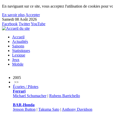
En naviguant sur ce site, vous acceptez l'utilisation de cookies pour vo
En savoir plus
Accepter
Samedi 08 Août 2026
Facebook
Twitter
YouTube
Accueil
Actualités
Saisons
Statistiques
Lexique
Jeux
Mobile
2005
>>
Écuries / Pilotes
Ferrari
Michael Schumacher
|
Rubens Barrichello
BAR-Honda
Jenson Button
|
Takuma Sato
|
Anthony Davidson