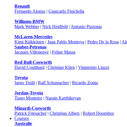
Renault
Fernando Alonso
|
Giancarlo Fisichella
Williams-BMW
Mark Webber
|
Nick Heidfeld
|
Antonio Pizzonia
McLaren-Mercedes
Kimi Räikkönen
|
Juan Pablo Montoya
|
Pedro De la Rosa
|
Al
Sauber-Petronas
Jacques Villeneuve
|
Felipe Massa
Red Bull-Cosworth
David Coulthard
|
Christian Klien
|
Vitantonio Liuzzi
Toyota
Jarno Trulli
|
Ralf Schumacher
|
Ricardo Zonta
Jordan-Toyota
Tiago Monteiro
|
Narain Karthikeyan
Minardi-Cosworth
Patrick Friesacher
|
Christijan Albers
|
Robert Doornbos
Courses
Australie