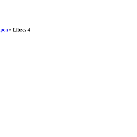
apon
»
Libres 4