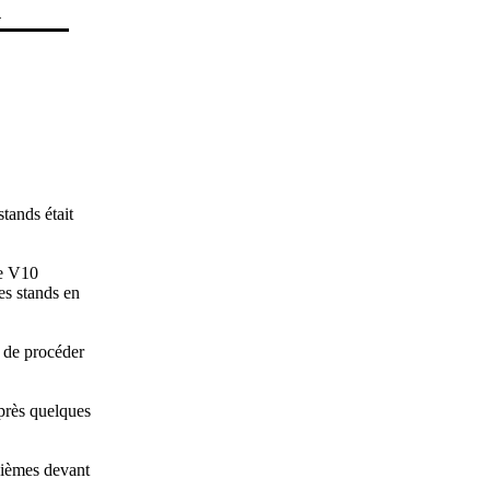
4
stands était
le V10
es stands en
s de procéder
Après quelques
ixièmes devant