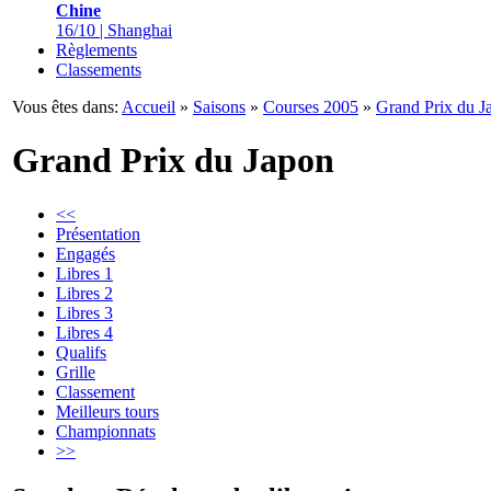
Chine
16/10 | Shanghai
Règlements
Classements
Vous êtes dans:
Accueil
»
Saisons
»
Courses 2005
»
Grand Prix du J
Grand Prix du Japon
<<
Présentation
Engagés
Libres 1
Libres 2
Libres 3
Libres 4
Qualifs
Grille
Classement
Meilleurs tours
Championnats
>>