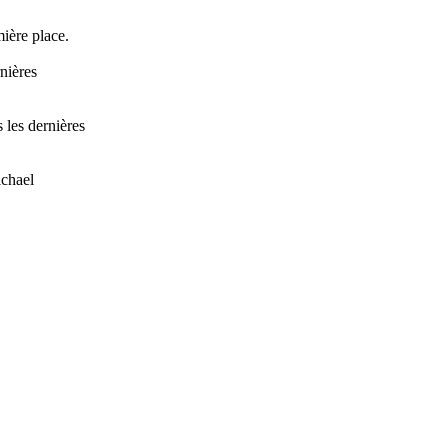
mière place.
nières
 les dernières
ichael