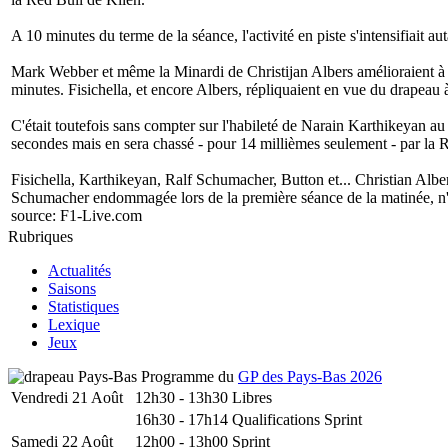
A 10 minutes du terme de la séance, l'activité en piste s'intensifiait a
Mark Webber et même la Minardi de Christijan Albers amélioraient à l
minutes. Fisichella, et encore Albers, répliquaient en vue du drapeau 
C'était toutefois sans compter sur l'habileté de Narain Karthikeyan au
secondes mais en sera chassé - pour 14 millièmes seulement - par la 
Fisichella, Karthikeyan, Ralf Schumacher, Button et... Christian Al
Schumacher endommagée lors de la première séance de la matinée, n'on
source:
F1-Live.com
Rubriques
Actualités
Saisons
Statistiques
Lexique
Jeux
Programme du
GP des Pays-Bas 2026
Vendredi 21 Août
12h30 - 13h30
Libres
16h30 - 17h14
Qualifications Sprint
Samedi 22 Août
12h00 - 13h00
Sprint