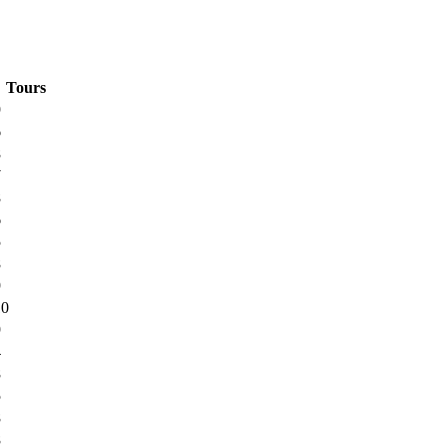
Tours
9
6
8
7
8
6
5
8
9
10
9
4
8
5
8
8