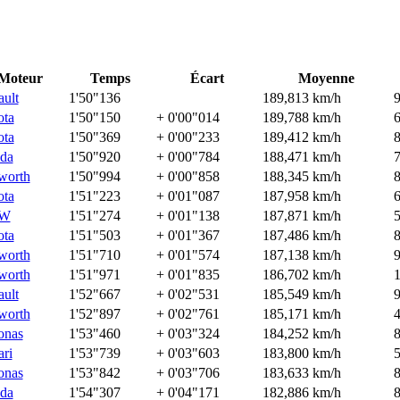
Moteur
Temps
Écart
Moyenne
ult
1'50"136
189,813 km/h
ota
1'50"150
+ 0'00"014
189,788 km/h
ota
1'50"369
+ 0'00"233
189,412 km/h
da
1'50"920
+ 0'00"784
188,471 km/h
worth
1'50"994
+ 0'00"858
188,345 km/h
ota
1'51"223
+ 0'01"087
187,958 km/h
W
1'51"274
+ 0'01"138
187,871 km/h
ota
1'51"503
+ 0'01"367
187,486 km/h
worth
1'51"710
+ 0'01"574
187,138 km/h
worth
1'51"971
+ 0'01"835
186,702 km/h
ult
1'52"667
+ 0'02"531
185,549 km/h
worth
1'52"897
+ 0'02"761
185,171 km/h
onas
1'53"460
+ 0'03"324
184,252 km/h
ari
1'53"739
+ 0'03"603
183,800 km/h
onas
1'53"842
+ 0'03"706
183,633 km/h
da
1'54"307
+ 0'04"171
182,886 km/h