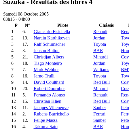
Suzuka - Résultats des libres 4
Samedi 08 Octobre 2005
03h15 - 04h00
P
N°
Pilote
Châssis
1
6.
Giancarlo Fisichella
Renault
Rena
2
19.
Narain Karthikeyan
Jordan
Toy
3
17.
Ralf Schumacher
Toyota
Toy
4
3.
Jenson Button
BAR
Hon
5
21.
Christijan Albers
Minardi
Cos
6
18.
Tiago Monteiro
Jordan
Toy
7
7.
Mark Webber
Williams
BM
8
16.
Jarno Trulli
Toyota
Toy
9
14.
David Coulthard
Red Bull
Cos
10
20.
Robert Doornbos
Minardi
Cos
11
5.
Fernando Alonso
Renault
Rena
12
15.
Christian Klien
Red Bull
Cos
13
11.
Jacques Villeneuve
Sauber
Petr
14
2.
Rubens Barrichello
Ferrari
Ferr
15
12.
Felipe Massa
Sauber
Petr
16
4.
Takuma Sato
BAR
Hon