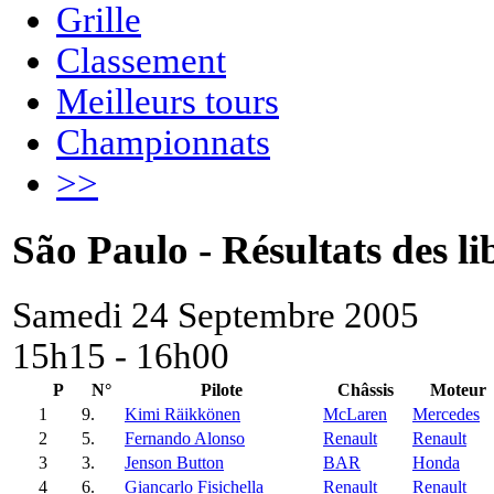
Grille
Classement
Meilleurs tours
Championnats
>>
São Paulo - Résultats des li
Samedi 24 Septembre 2005
15h15 - 16h00
P
N°
Pilote
Châssis
Moteur
1
9.
Kimi Räikkönen
McLaren
Mercedes
2
5.
Fernando Alonso
Renault
Renault
3
3.
Jenson Button
BAR
Honda
4
6.
Giancarlo Fisichella
Renault
Renault