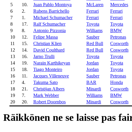
5
10.
Juan Pablo Montoya
McLaren
Mercedes
6
2.
Rubens Barrichello
Ferrari
Ferrari
7
1.
Michael Schumacher
Ferrari
Ferrari
8
17.
Ralf Schumacher
Toyota
Toyota
9
8.
Antonio Pizzonia
Williams
BMW
10
12.
Felipe Massa
Sauber
Petronas
11
15.
Christian Klien
Red Bull
Cosworth
12
14.
David Coulthard
Red Bull
Cosworth
13
16.
Jarno Trulli
Toyota
Toyota
14
19.
Narain Karthikeyan
Jordan
Toyota
15
18.
Tiago Monteiro
Jordan
Toyota
16
11.
Jacques Villeneuve
Sauber
Petronas
17
4.
Takuma Sato
BAR
Honda
18
21.
Christijan Albers
Minardi
Cosworth
19
7.
Mark Webber
Williams
BMW
20
20.
Robert Doornbos
Minardi
Cosworth
Räikkönen ne se laisse pas fai