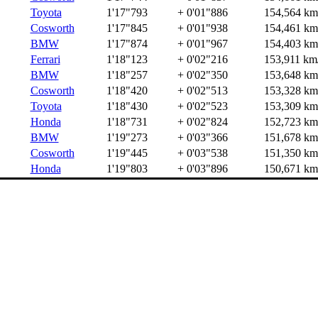
Toyota
1'17"793
+ 0'01"886
154,564 km
Cosworth
1'17"845
+ 0'01"938
154,461 km
BMW
1'17"874
+ 0'01"967
154,403 km
Ferrari
1'18"123
+ 0'02"216
153,911 km
BMW
1'18"257
+ 0'02"350
153,648 km
Cosworth
1'18"420
+ 0'02"513
153,328 km
Toyota
1'18"430
+ 0'02"523
153,309 km
Honda
1'18"731
+ 0'02"824
152,723 km
BMW
1'19"273
+ 0'03"366
151,678 km
Cosworth
1'19"445
+ 0'03"538
151,350 km
Honda
1'19"803
+ 0'03"896
150,671 km