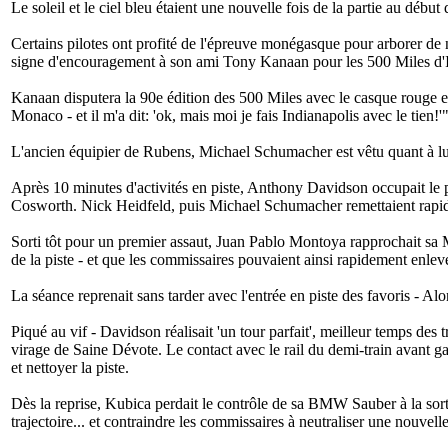
Le soleil et le ciel bleu étaient une nouvelle fois de la partie au débu
Certains pilotes ont profité de l'épreuve monégasque pour arborer de 
signe d'encouragement à son ami Tony Kanaan pour les 500 Miles d'In
Kanaan disputera la 90e édition des 500 Miles avec le casque rouge e
Monaco - et il m'a dit: 'ok, mais moi je fais Indianapolis avec le tien!'
L'ancien équipier de Rubens, Michael Schumacher est vêtu quant à lui
Après 10 minutes d'activités en piste, Anthony Davidson occupait le 
Cosworth. Nick Heidfeld, puis Michael Schumacher remettaient rapidem
Sorti tôt pour un premier assaut, Juan Pablo Montoya rapprochait sa M
de la piste - et que les commissaires pouvaient ainsi rapidement enleve
La séance reprenait sans tarder avec l'entrée en piste des favoris - A
Piqué au vif - Davidson réalisait 'un tour parfait', meilleur temps des
virage de Saine Dévote. Le contact avec le rail du demi-train avant g
et nettoyer la piste.
Dès la reprise, Kubica perdait le contrôle de sa BMW Sauber à la sorti
trajectoire... et contraindre les commissaires à neutraliser une nouvelle