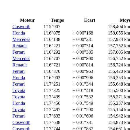
Moteur
Temps
Écart
Moy
Cosworth
1'15"907
158,404 km
Honda
1'16"075
+ 0'00"168
158,055 km
Mercedes
1'16"138
+ 0'00"231
157,924 km
Renault
1'16"221
+ 0'00"314
157,752 km
Ferrari
1'16"292
+ 0'00"385
157,605 km
Mercedes
1'16"707
+ 0'00"800
156,752 km
Renault
1'16"721
+ 0'00"814
156,724 km
Ferrari
1'16"870
+ 0'00"963
156,420 km
Honda
1'16"903
+ 0'00"996
156,353 km
Ferrari
1'17"251
+ 0'01"344
155,648 km
Toyota
1'17"325
+ 0'01"418
155,500 km
Toyota
1'17"439
+ 0'01"532
155,271 km
Honda
1'17"456
+ 0'01"549
155,237 km
Toyota
1'17"497
+ 0'01"590
155,154 km
Ferrari
1'17"603
+ 0'01"696
154,942 km
Cosworth
1'17"638
+ 0'01"731
154,873 km
Cosworth
1'17"744
+ 0'01"837
154,661 km