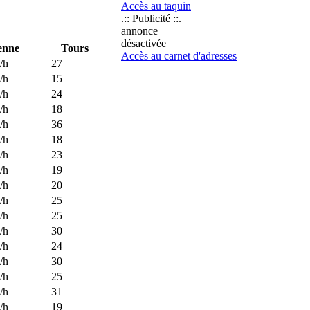
Accès au taquin
.:: Publicité ::.
annonce
désactivée
enne
Tours
Accès au carnet d'adresses
/h
27
/h
15
/h
24
/h
18
/h
36
/h
18
/h
23
/h
19
/h
20
/h
25
/h
25
/h
30
/h
24
/h
30
/h
25
/h
31
/h
19