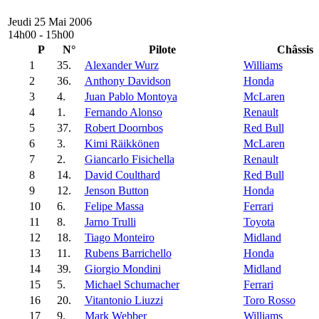
Jeudi 25 Mai 2006
14h00 - 15h00
P
N°
Pilote
Châssis
1
35.
Alexander Wurz
Williams
2
36.
Anthony Davidson
Honda
3
4.
Juan Pablo Montoya
McLaren
4
1.
Fernando Alonso
Renault
5
37.
Robert Doornbos
Red Bull
6
3.
Kimi Räikkönen
McLaren
7
2.
Giancarlo Fisichella
Renault
8
14.
David Coulthard
Red Bull
9
12.
Jenson Button
Honda
10
6.
Felipe Massa
Ferrari
11
8.
Jarno Trulli
Toyota
12
18.
Tiago Monteiro
Midland
13
11.
Rubens Barrichello
Honda
14
39.
Giorgio Mondini
Midland
15
5.
Michael Schumacher
Ferrari
16
20.
Vitantonio Liuzzi
Toro Rosso
17
9.
Mark Webber
Williams