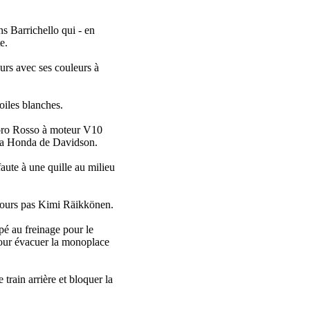
s Barrichello qui - en
e.
ours avec ses couleurs à
oiles blanches.
 Toro Rosso à moteur V10
 la Honda de Davidson.
aute à une quille au milieu
oujours pas Kimi Räikkönen.
ppé au freinage pour le
pour évacuer la monoplace
train arrière et bloquer la