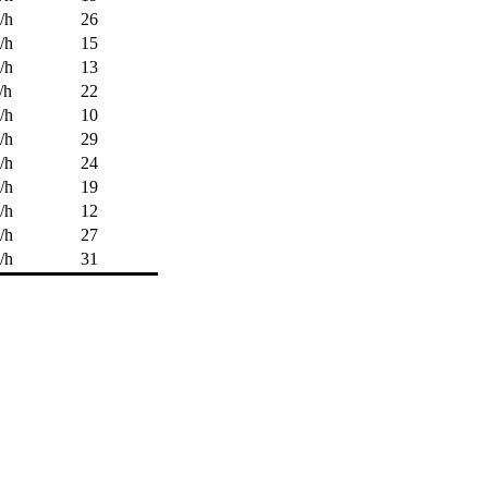
/h
26
/h
15
/h
13
/h
22
/h
10
/h
29
/h
24
/h
19
/h
12
/h
27
/h
31