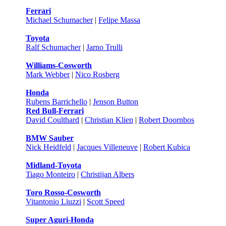
Ferrari
Michael Schumacher
|
Felipe Massa
Toyota
Ralf Schumacher
|
Jarno Trulli
Williams-Cosworth
Mark Webber
|
Nico Rosberg
Honda
Rubens Barrichello
|
Jenson Button
Red Bull-Ferrari
David Coulthard
|
Christian Klien
|
Robert Doornbos
BMW Sauber
Nick Heidfeld
|
Jacques Villeneuve
|
Robert Kubica
Midland-Toyota
Tiago Monteiro
|
Christijan Albers
Toro Rosso-Cosworth
Vitantonio Liuzzi
|
Scott Speed
Super Aguri-Honda