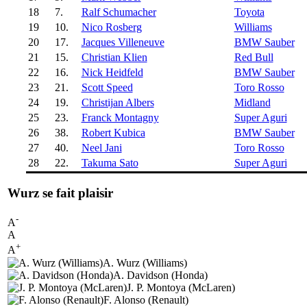
18
7.
Ralf Schumacher
Toyota
19
10.
Nico Rosberg
Williams
20
17.
Jacques Villeneuve
BMW Sauber
21
15.
Christian Klien
Red Bull
22
16.
Nick Heidfeld
BMW Sauber
23
21.
Scott Speed
Toro Rosso
24
19.
Christijan Albers
Midland
25
23.
Franck Montagny
Super Aguri
26
38.
Robert Kubica
BMW Sauber
27
40.
Neel Jani
Toro Rosso
28
22.
Takuma Sato
Super Aguri
Wurz se fait plaisir
-
A
A
+
A
A. Wurz (Williams)
A. Davidson (Honda)
J. P. Montoya (McLaren)
F. Alonso (Renault)