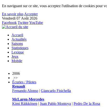
En naviguant sur ce site, vous acceptez l'utilisation de cookies pour vo
En savoir plus
Accepter
Vendredi 07 Août 2026
Facebook
Twitter
YouTube
Accueil
Actualités
Saisons
Statistiques
Lexique
Jeux
Mobile
2006
>>
Écuries / Pilotes
Renault
Fernando Alonso
|
Giancarlo Fisichella
McLaren-Mercedes
Kimi Räikkönen
|
Juan Pablo Montoya
|
Pedro De la Rosa