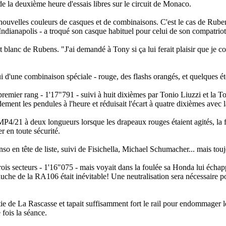
t de la deuxième heure d'essais libres sur le circuit de Monaco.
nouvelles couleurs de casques et de combinaisons. C'est le cas de Ruben
dianapolis - a troqué son casque habituel pour celui de son compatriot
t blanc de Rubens. "
J'ai demandé à Tony si ça lui ferait plaisir que je c
"
 d'une combinaison spéciale - rouge, des flashs orangés, et quelques ét
premier rang - 1'17"791 - suivi à huit dixièmes par Tonio Liuzzi et la
ent les pendules à l'heure et réduisait l'écart à quatre dixièmes avec
P4/21 à deux longueurs lorsque les drapeaux rouges étaient agités, la f
r en toute sécurité.
lonso en tête de liste, suivi de Fisichella, Michael Schumacher... mais t
 trois secteurs - 1'16"075 - mais voyait dans la foulée sa Honda lui écha
auche de la RA106 était inévitable! Une neutralisation sera nécessaire 
e de La Rascasse et tapait suffisamment fort le rail pour endommager le 
 fois la séance.