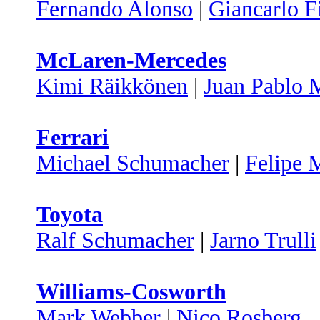
Fernando Alonso
|
Giancarlo Fi
McLaren-Mercedes
Kimi Räikkönen
|
Juan Pablo 
Ferrari
Michael Schumacher
|
Felipe 
Toyota
Ralf Schumacher
|
Jarno Trulli
Williams-Cosworth
Mark Webber
|
Nico Rosberg