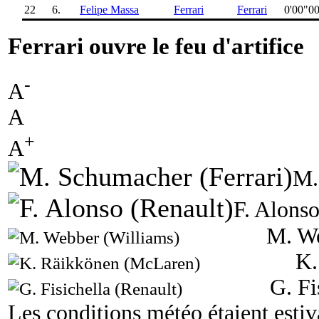
22
6.
Felipe Massa
Ferrari
Ferrari
0'00"0
Ferrari ouvre le feu d'artifice
-
A
A
+
A
M.
F. Alonso
M. We
K.
G. Fi
Les conditions météo étaient estiva