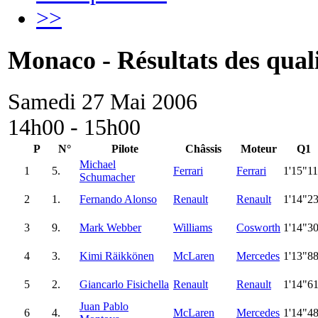
>>
Monaco - Résultats des quali
Samedi 27 Mai 2006
14h00 - 15h00
P
N°
Pilote
Châssis
Moteur
Q1
Michael
1
5.
Ferrari
Ferrari
1'15"1
Schumacher
2
1.
Fernando Alonso
Renault
Renault
1'14"2
3
9.
Mark Webber
Williams
Cosworth
1'14"3
4
3.
Kimi Räikkönen
McLaren
Mercedes
1'13"8
5
2.
Giancarlo Fisichella
Renault
Renault
1'14"6
Juan Pablo
6
4.
McLaren
Mercedes
1'14"4