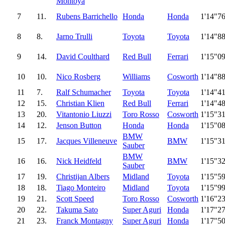
Montoya
7
11.
Rubens Barrichello
Honda
Honda
1'14"7
8
8.
Jarno Trulli
Toyota
Toyota
1'14"8
9
14.
David Coulthard
Red Bull
Ferrari
1'15"0
10
10.
Nico Rosberg
Williams
Cosworth
1'14"8
11
7.
Ralf Schumacher
Toyota
Toyota
1'14"4
12
15.
Christian Klien
Red Bull
Ferrari
1'14"4
13
20.
Vitantonio Liuzzi
Toro Rosso
Cosworth
1'15"3
14
12.
Jenson Button
Honda
Honda
1'15"0
BMW
15
17.
Jacques Villeneuve
BMW
1'15"3
Sauber
BMW
16
16.
Nick Heidfeld
BMW
1'15"3
Sauber
17
19.
Christijan Albers
Midland
Toyota
1'15"5
18
18.
Tiago Monteiro
Midland
Toyota
1'15"9
19
21.
Scott Speed
Toro Rosso
Cosworth
1'16"2
20
22.
Takuma Sato
Super Aguri
Honda
1'17"2
21
23.
Franck Montagny
Super Aguri
Honda
1'17"5