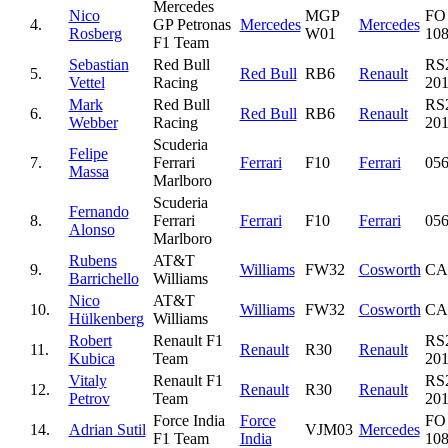
Mercedes
Nico
MGP
FO
4.
GP Petronas
Mercedes
Mercedes
Rosberg
W01
10
F1 Team
Sebastian
Red Bull
RS
5.
Red Bull
RB6
Renault
Vettel
Racing
20
Mark
Red Bull
RS
6.
Red Bull
RB6
Renault
Webber
Racing
20
Scuderia
Felipe
7.
Ferrari
Ferrari
F10
Ferrari
05
Massa
Marlboro
Scuderia
Fernando
8.
Ferrari
Ferrari
F10
Ferrari
05
Alonso
Marlboro
Rubens
AT&T
9.
Williams
FW32
Cosworth
CA
Barrichello
Williams
Nico
AT&T
10.
Williams
FW32
Cosworth
CA
Hülkenberg
Williams
Robert
Renault F1
RS
11.
Renault
R30
Renault
Kubica
Team
20
Vitaly
Renault F1
RS
12.
Renault
R30
Renault
Petrov
Team
20
Force India
Force
FO
14.
Adrian Sutil
VJM03
Mercedes
F1 Team
India
10