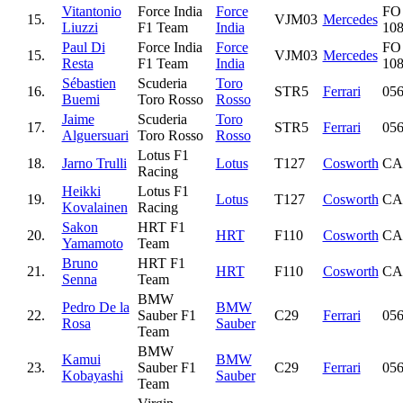
Vitantonio
Force India
Force
FO
15.
VJM03
Mercedes
Liuzzi
F1 Team
India
10
Paul Di
Force India
Force
FO
15.
VJM03
Mercedes
Resta
F1 Team
India
10
Sébastien
Scuderia
Toro
16.
STR5
Ferrari
05
Buemi
Toro Rosso
Rosso
Jaime
Scuderia
Toro
17.
STR5
Ferrari
05
Alguersuari
Toro Rosso
Rosso
Lotus F1
18.
Jarno Trulli
Lotus
T127
Cosworth
CA
Racing
Heikki
Lotus F1
19.
Lotus
T127
Cosworth
CA
Kovalainen
Racing
Sakon
HRT F1
20.
HRT
F110
Cosworth
CA
Yamamoto
Team
Bruno
HRT F1
21.
HRT
F110
Cosworth
CA
Senna
Team
BMW
Pedro De la
BMW
22.
Sauber F1
C29
Ferrari
05
Rosa
Sauber
Team
BMW
Kamui
BMW
23.
Sauber F1
C29
Ferrari
05
Kobayashi
Sauber
Team