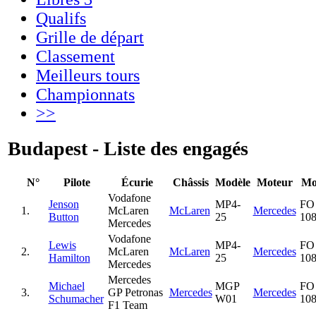
Qualifs
Grille de départ
Classement
Meilleurs tours
Championnats
>>
Budapest - Liste des engagés
N°
Pilote
Écurie
Châssis
Modèle
Moteur
Mo
Vodafone
Jenson
MP4-
FO
1.
McLaren
McLaren
Mercedes
Button
25
10
Mercedes
Vodafone
Lewis
MP4-
FO
2.
McLaren
McLaren
Mercedes
Hamilton
25
10
Mercedes
Mercedes
Michael
MGP
FO
3.
GP Petronas
Mercedes
Mercedes
Schumacher
W01
10
F1 Team