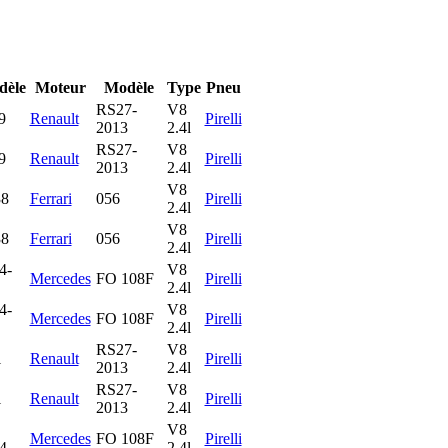
dèle
Moteur
Modèle
Type
Pneu
RS27-
V8
9
Renault
Pirelli
2013
2.4l
RS27-
V8
9
Renault
Pirelli
2013
2.4l
V8
38
Ferrari
056
Pirelli
2.4l
V8
38
Ferrari
056
Pirelli
2.4l
4-
V8
Mercedes
FO 108F
Pirelli
2.4l
4-
V8
Mercedes
FO 108F
Pirelli
2.4l
RS27-
V8
1
Renault
Pirelli
2013
2.4l
RS27-
V8
1
Renault
Pirelli
2013
2.4l
V8
Mercedes
FO 108F
Pirelli
4
2.4l