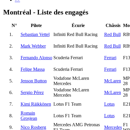
Montréal - Liste des engagés
N°
Pilote
Écurie
Châssis
Mo
1.
Sebastian Vettel
Infiniti Red Bull Racing
Red Bull
RB
2.
Mark Webber
Infiniti Red Bull Racing
Red Bull
RB
3.
Fernando Alonso
Scuderia Ferrari
Ferrari
F1
4.
Felipe Massa
Scuderia Ferrari
Ferrari
F1
Vodafone McLaren
MP
5.
Jenson Button
McLaren
Mercedes
28
Vodafone McLaren
MP
6.
Sergio Pérez
McLaren
Mercedes
28
7.
Kimi Räikkönen
Lotus F1 Team
Lotus
E2
Romain
8.
Lotus F1 Team
Lotus
E2
Grosjean
Mercedes AMG Petronas
F1
9.
Nico Rosberg
Mercedes
F1 Team
W0