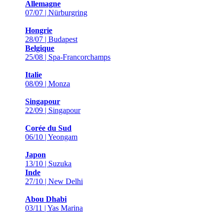
Allemagne
07/07 | Nürburgring
Hongrie
28/07 | Budapest
Belgique
25/08 | Spa-Francorchamps
Italie
08/09 | Monza
Singapour
22/09 | Singapour
Corée du Sud
06/10 | Yeongam
Japon
13/10 | Suzuka
Inde
27/10 | New Delhi
Abou Dhabi
03/11 | Yas Marina