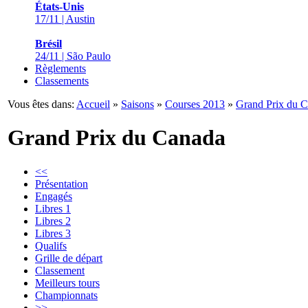
États-Unis
17/11 | Austin
Brésil
24/11 | São Paulo
Règlements
Classements
Vous êtes dans:
Accueil
»
Saisons
»
Courses 2013
»
Grand Prix du 
Grand Prix du Canada
<<
Présentation
Engagés
Libres 1
Libres 2
Libres 3
Qualifs
Grille de départ
Classement
Meilleurs tours
Championnats
>>