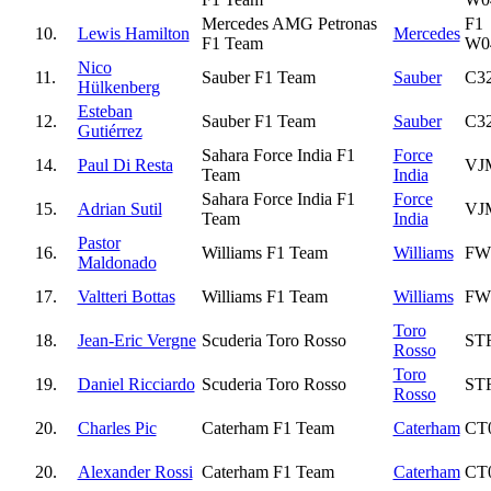
Mercedes AMG Petronas
F1
10.
Lewis Hamilton
Mercedes
F1 Team
W0
Nico
11.
Sauber F1 Team
Sauber
C3
Hülkenberg
Esteban
12.
Sauber F1 Team
Sauber
C3
Gutiérrez
Sahara Force India F1
Force
14.
Paul Di Resta
VJ
Team
India
Sahara Force India F1
Force
15.
Adrian Sutil
VJ
Team
India
Pastor
16.
Williams F1 Team
Williams
FW
Maldonado
17.
Valtteri Bottas
Williams F1 Team
Williams
FW
Toro
18.
Jean-Eric Vergne
Scuderia Toro Rosso
ST
Rosso
Toro
19.
Daniel Ricciardo
Scuderia Toro Rosso
ST
Rosso
20.
Charles Pic
Caterham F1 Team
Caterham
CT
20.
Alexander Rossi
Caterham F1 Team
Caterham
CT