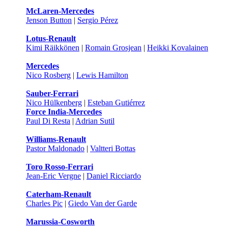
McLaren-Mercedes
Jenson Button
|
Sergio Pérez
Lotus-Renault
Kimi Räikkönen
|
Romain Grosjean
|
Heikki Kovalainen
Mercedes
Nico Rosberg
|
Lewis Hamilton
Sauber-Ferrari
Nico Hülkenberg
|
Esteban Gutiérrez
Force India-Mercedes
Paul Di Resta
|
Adrian Sutil
Williams-Renault
Pastor Maldonado
|
Valtteri Bottas
Toro Rosso-Ferrari
Jean-Eric Vergne
|
Daniel Ricciardo
Caterham-Renault
Charles Pic
|
Giedo Van der Garde
Marussia-Cosworth