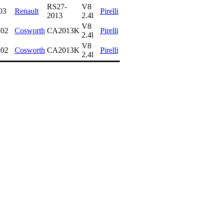
RS27-
V8
03
Renault
Pirelli
2013
2.4l
V8
02
Cosworth
CA2013K
Pirelli
2.4l
V8
02
Cosworth
CA2013K
Pirelli
2.4l