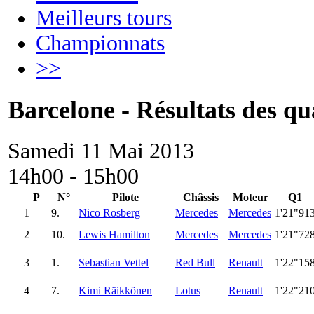
Meilleurs tours
Championnats
>>
Barcelone - Résultats des qua
Samedi 11 Mai 2013
14h00 - 15h00
P
N°
Pilote
Châssis
Moteur
Q1
1
9.
Nico Rosberg
Mercedes
Mercedes
1'21"91
2
10.
Lewis Hamilton
Mercedes
Mercedes
1'21"72
3
1.
Sebastian Vettel
Red Bull
Renault
1'22"15
4
7.
Kimi Räikkönen
Lotus
Renault
1'22"21