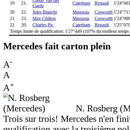
Giedo Van der
19
21.
Caterham
Renault
1'24"66
Garde
20
22.
Jules Bianchi
Marussia
Cosworth
1'24"71
21
23.
Max Chilton
Marussia
Cosworth
1'24"99
22
20.
Charles Pic
Caterham
Renault
1'25"07
Temps limite de qualification: 1'27"449 (107% du meilleur temps
Mercedes fait carton plein
-
A
A
+
A
N. Rosberg (M
Trois sur trois! Mercedes n'en fini
qualification avec la troisième po