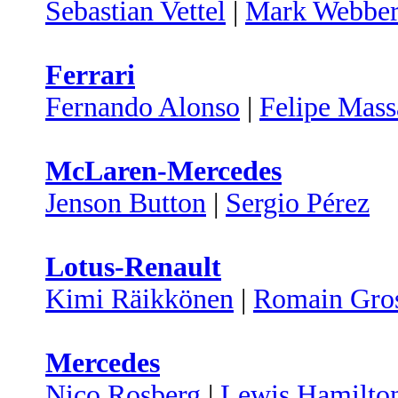
Sebastian Vettel
|
Mark Webbe
Ferrari
Fernando Alonso
|
Felipe Mass
McLaren-Mercedes
Jenson Button
|
Sergio Pérez
Lotus-Renault
Kimi Räikkönen
|
Romain Gro
Mercedes
Nico Rosberg
|
Lewis Hamilto