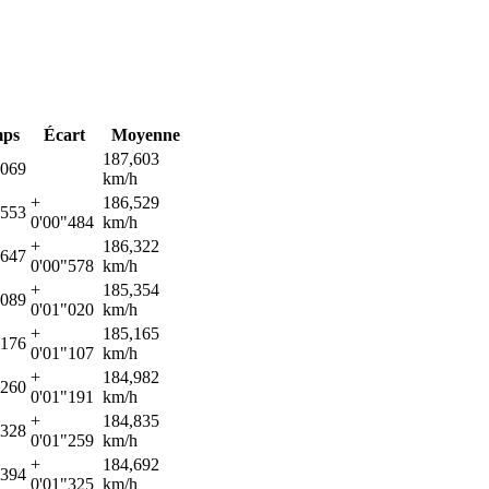
ps
Écart
Moyenne
187,603
"069
km/h
+
186,529
"553
0'00"484
km/h
+
186,322
"647
0'00"578
km/h
+
185,354
"089
0'01"020
km/h
+
185,165
"176
0'01"107
km/h
+
184,982
"260
0'01"191
km/h
+
184,835
"328
0'01"259
km/h
+
184,692
"394
0'01"325
km/h