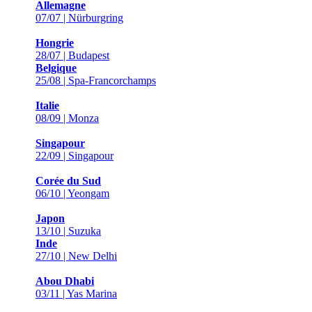
Allemagne
07/07 | Nürburgring
Hongrie
28/07 | Budapest
Belgique
25/08 | Spa-Francorchamps
Italie
08/09 | Monza
Singapour
22/09 | Singapour
Corée du Sud
06/10 | Yeongam
Japon
13/10 | Suzuka
Inde
27/10 | New Delhi
Abou Dhabi
03/11 | Yas Marina