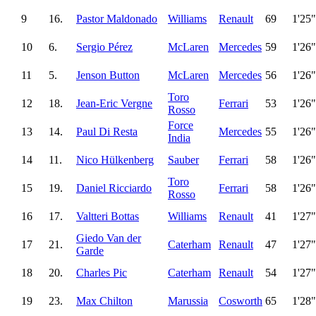
9
16.
Pastor Maldonado
Williams
Renault
69
1'25
10
6.
Sergio Pérez
McLaren
Mercedes
59
1'26
11
5.
Jenson Button
McLaren
Mercedes
56
1'26
Toro
12
18.
Jean-Eric Vergne
Ferrari
53
1'26
Rosso
Force
13
14.
Paul Di Resta
Mercedes
55
1'26
India
14
11.
Nico Hülkenberg
Sauber
Ferrari
58
1'26
Toro
15
19.
Daniel Ricciardo
Ferrari
58
1'26
Rosso
16
17.
Valtteri Bottas
Williams
Renault
41
1'27
Giedo Van der
17
21.
Caterham
Renault
47
1'27
Garde
18
20.
Charles Pic
Caterham
Renault
54
1'27
19
23.
Max Chilton
Marussia
Cosworth
65
1'28