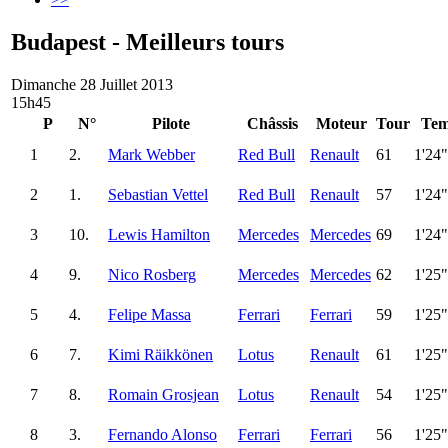
Budapest - Meilleurs tours
Dimanche 28 Juillet 2013
15h45
P
N°
Pilote
Châssis
Moteur
Tour
Tem
1
2.
Mark Webber
Red Bull
Renault
61
1'24
2
1.
Sebastian Vettel
Red Bull
Renault
57
1'24
3
10.
Lewis Hamilton
Mercedes
Mercedes
69
1'24
4
9.
Nico Rosberg
Mercedes
Mercedes
62
1'25
5
4.
Felipe Massa
Ferrari
Ferrari
59
1'25
6
7.
Kimi Räikkönen
Lotus
Renault
61
1'25
7
8.
Romain Grosjean
Lotus
Renault
54
1'25
8
3.
Fernando Alonso
Ferrari
Ferrari
56
1'25