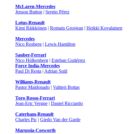
McLaren-Mercedes
Jenson Button
|
Sergio Pérez
Lotus-Renault
Kimi Räikkönen
|
Romain Grosjean
|
Heikki Kovalainen
Mercedes
Nico Rosberg
|
Lewis Hamilton
Sauber-Ferrari
Nico Hülkenberg
|
Esteban Gutiérrez
Force India-Mercedes
Paul Di Resta
|
Adrian Sutil
Williams-Renault
Pastor Maldonado
|
Valtteri Bottas
Toro Rosso-Ferrari
Jean-Eric Vergne
|
Daniel Ricciardo
Caterham-Renault
Charles Pic
|
Giedo Van der Garde
Marussia-Cosworth