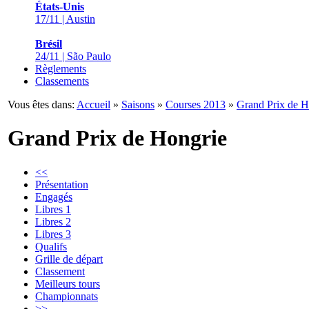
États-Unis
17/11 | Austin
Brésil
24/11 | São Paulo
Règlements
Classements
Vous êtes dans:
Accueil
»
Saisons
»
Courses 2013
»
Grand Prix de H
Grand Prix de Hongrie
<<
Présentation
Engagés
Libres 1
Libres 2
Libres 3
Qualifs
Grille de départ
Classement
Meilleurs tours
Championnats
>>