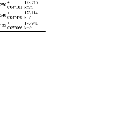
+
178,715
"250
0'04"181
km/h
+
178,114
"548
0'04"479
km/h
+
176,941
"135
0'05"066
km/h