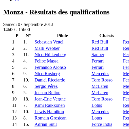
Monza - Résultats des qualifications
Samedi 07 Septembre 2013
14h00 - 15h00
P
N°
Pilote
Châssis
1
1.
Sebastian Vettel
Red Bull
Ren
2
2.
Mark Webber
Red Bull
Ren
3
11.
Nico Hülkenberg
Sauber
Fer
4
4.
Felipe Massa
Ferrari
Fer
5
3.
Fernando Alonso
Ferrari
Fer
6
9.
Nico Rosberg
Mercedes
Me
7
19.
Daniel Ricciardo
Toro Rosso
Fer
8
6.
Sergio Pérez
McLaren
Me
9
5.
Jenson Button
McLaren
Me
10
18.
Jean-Eric Vergne
Toro Rosso
Fer
11
7.
Kimi Räikkönen
Lotus
Ren
12
10.
Lewis Hamilton
Mercedes
Me
13
8.
Romain Grosjean
Lotus
Ren
14
15.
Adrian Sutil
Force India
Me