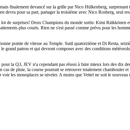
 mais finalement devancé sur la grille par Nico Hülkenberg, surprenant 
rien devra pour sa part, partager la troisième avec Nico Rosberg, seul 
é son lot de surprises! Deux Champions du monde sortis: Kimi Räikkönen
pattements plus courts. Rien ne s'est passé comme prévu pour les homme
 bonne pointe de vitesse au Temple. Sutil quatorzième et Di Resta, seiz
a, le grand patron et qui devront composer avec des conditions météoro
é pour la Q3, JEV n'a cependant pas réussi à faire mieux lors des dix de
as de pluie, la course pourrait se retrouver totalement chambouler et t
r voir les monoplaces se niveler. A moins que Vettel ne soit le nouveau 