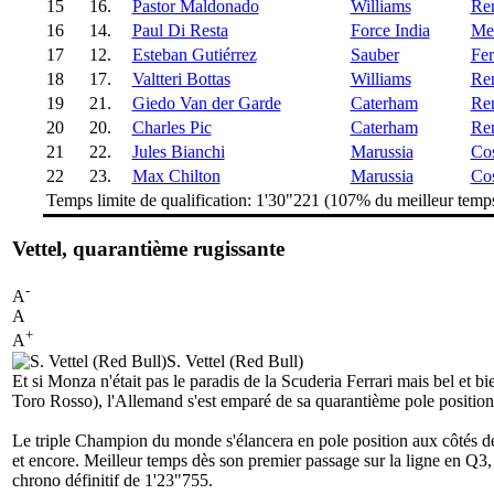
15
16.
Pastor Maldonado
Williams
Ren
16
14.
Paul Di Resta
Force India
Me
17
12.
Esteban Gutiérrez
Sauber
Fer
18
17.
Valtteri Bottas
Williams
Ren
19
21.
Giedo Van der Garde
Caterham
Ren
20
20.
Charles Pic
Caterham
Ren
21
22.
Jules Bianchi
Marussia
Co
22
23.
Max Chilton
Marussia
Co
Temps limite de qualification: 1'30"221 (107% du meilleur temp
Vettel, quarantième rugissante
-
A
A
+
A
S. Vettel (Red Bull)
Et si Monza n'était pas le paradis de la Scuderia Ferrari mais bel et b
Toro Rosso), l'Allemand s'est emparé de sa quarantième pole positio
Le triple Champion du monde s'élancera en pole position aux côtés de
et encore. Meilleur temps dès son premier passage sur la ligne en Q3, 
chrono définitif de 1'23"755.