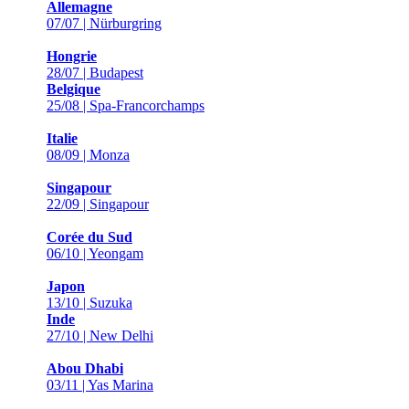
Allemagne
07/07 | Nürburgring
Hongrie
28/07 | Budapest
Belgique
25/08 | Spa-Francorchamps
Italie
08/09 | Monza
Singapour
22/09 | Singapour
Corée du Sud
06/10 | Yeongam
Japon
13/10 | Suzuka
Inde
27/10 | New Delhi
Abou Dhabi
03/11 | Yas Marina