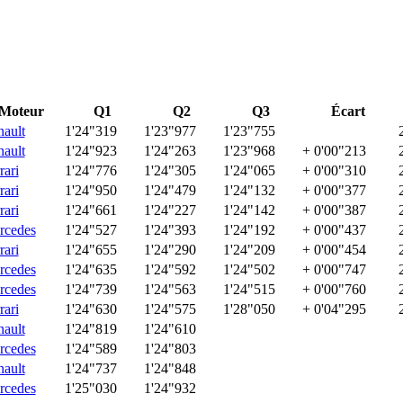
Moteur
Q1
Q2
Q3
Écart
ault
1'24"319
1'23"977
1'23"755
ault
1'24"923
1'24"263
1'23"968
+ 0'00"213
rari
1'24"776
1'24"305
1'24"065
+ 0'00"310
rari
1'24"950
1'24"479
1'24"132
+ 0'00"377
rari
1'24"661
1'24"227
1'24"142
+ 0'00"387
rcedes
1'24"527
1'24"393
1'24"192
+ 0'00"437
rari
1'24"655
1'24"290
1'24"209
+ 0'00"454
rcedes
1'24"635
1'24"592
1'24"502
+ 0'00"747
rcedes
1'24"739
1'24"563
1'24"515
+ 0'00"760
rari
1'24"630
1'24"575
1'28"050
+ 0'04"295
ault
1'24"819
1'24"610
rcedes
1'24"589
1'24"803
ault
1'24"737
1'24"848
rcedes
1'25"030
1'24"932