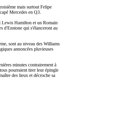
troisième mais surtout Felipe
rescapé Mercedes en Q3.
 et Lewis Hamilton et un Romain
s d'Enstone qui s'élanceront au
ième, sont au niveau des Williams
logiques annoncées pluvieuses
rnières minutes contrairement à
ous pourraient tirer leur épingle
maître des lieux et décroche sa