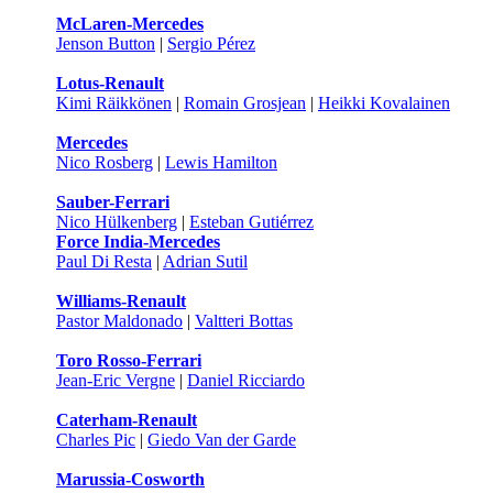
McLaren-Mercedes
Jenson Button
|
Sergio Pérez
Lotus-Renault
Kimi Räikkönen
|
Romain Grosjean
|
Heikki Kovalainen
Mercedes
Nico Rosberg
|
Lewis Hamilton
Sauber-Ferrari
Nico Hülkenberg
|
Esteban Gutiérrez
Force India-Mercedes
Paul Di Resta
|
Adrian Sutil
Williams-Renault
Pastor Maldonado
|
Valtteri Bottas
Toro Rosso-Ferrari
Jean-Eric Vergne
|
Daniel Ricciardo
Caterham-Renault
Charles Pic
|
Giedo Van der Garde
Marussia-Cosworth