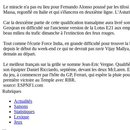
Le miracle n'a pas eu lieu pour Fernando Alonso poussé par les tifosi
Massa, regonflé en Italie et qui s'élancera en deuxième ligne. L'Astu
Car la deuxième partie de cette qualification transalpine aura livr
Grosjean en difficulté sur l'ancienne version de la Lotus E21 aux em
beau milieu du trafic dimanche à l'extinction des feux rouges.
Tout comme l'écurie Force India, en grande difficulté pour trouver la
depuis le début du week-end ce qui ne devrait pas ravir Vijay Mally
demain au départ.
Le meilleur français sur la grille se nomme Jean-Eric Vergne. Qualifi
son équipier Daniel Ricciardo, septième, devant les deux McLaren. En c
du jeu, à commencer par l'hôte du GP, Ferrari, qui espère la pluie pou
première victoire au Temple avec RBR.
source:
ESPNF1.com
Rubriques
Actualités
Saisons
Statistiques
Lexique
Jeux