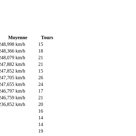
Moyenne
Tours
248,998 km/h
15
248,366 km/h
18
248,079 km/h
21
247,882 km/h
21
247,852 km/h
15
247,705 km/h
26
247,655 km/h
24
246,797 km/h
17
246,759 km/h
21
236,852 km/h
20
16
14
14
19