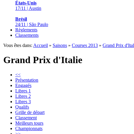
États-Unis
17/11 | Austin
Brésil
24/11 | São Paulo
Règlements
Classements
Vous êtes dans:
Accueil
»
Saisons
»
Courses 2013
»
Grand Prix d'Ital
Grand Prix d'Italie
<<
Présentation
Engagés
Libres 1
Libres 2
Libres 3
Qualifs
Grille de départ
Classement
Meilleurs tours
Championnats
>>