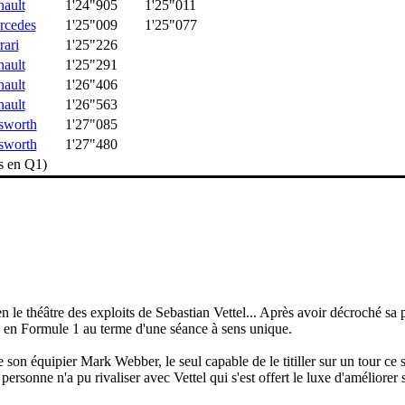
ault
1'24"905
1'25"011
rcedes
1'25"009
1'25"077
rari
1'25"226
ault
1'25"291
ault
1'26"406
ault
1'26"563
sworth
1'27"085
sworth
1'27"480
s en Q1)
ien le théâtre des exploits de Sebastian Vettel... Après avoir décroché sa
n en Formule 1 au terme d'une séance à sens unique.
 son équipier Mark Webber, le seul capable de le titiller sur un tour c
personne n'a pu rivaliser avec Vettel qui s'est offert le luxe d'améliore