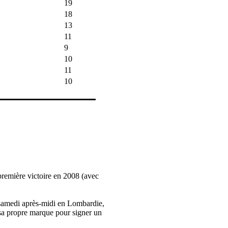
19
18
13
11
9
10
11
10
 première victoire en 2008 (avec
e samedi après-midi en Lombardie,
r sa propre marque pour signer un