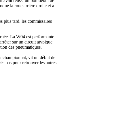
il avait réussi un bon début de
qué la roue arrière droite et a
es plus tard, les commissaires
urnée. La W04 est performante
rrêter sur un circuit atypique
ation des pneumatiques.
du championnat, vit un début de
ès bas pour retrouver les autres