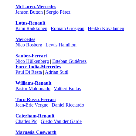
McLaren-Mercedes
Jenson Button
|
Sergio Pérez
Lotus-Renault
Kimi Räikkönen
|
Romain Grosjean
|
Heikki Kovalainen
Mercedes
Nico Rosberg
|
Lewis Hamilton
Sauber-Ferrari
Nico Hülkenberg
|
Esteban Gutiérrez
Force India-Mercedes
Paul Di Resta
|
Adrian Sutil
Williams-Renault
Pastor Maldonado
|
Valtteri Bottas
Toro Rosso-Ferrari
Jean-Eric Vergne
|
Daniel Ricciardo
Caterham-Renault
Charles Pic
|
Giedo Van der Garde
Marussia-Cosworth