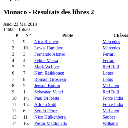
Monaco - Résultats des libres 2
Jeudi 23 Mai 2013
14h00 - 15h30
P
N°
Pilote
Châssis
1
9.
Nico Rosberg
Mercedes
2
10.
Lewis Hamilton
Mercedes
3
3.
Fernando Alonso
Ferrari
4
4.
Felipe Massa
Ferrari
5
2.
Mark Webber
Red Bull
6
7.
Kimi Räikkönen
Lotus
7
8.
Romain Grosjean
Lotus
8
5.
Jenson Button
McLaren
9
1.
Sebastian Vettel
Red Bull
10
14.
Paul Di Resta
Force India
11
15.
Adrian Sutil
Force India
12
6.
Sergio Pérez
McLaren
13
11.
Nico Hülkenberg
Sauber
14
16.
Pastor Maldonado
Williams