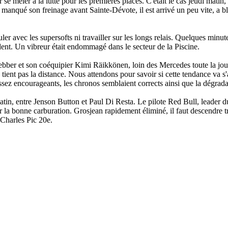
 mêler à la lutte pour les premières places. C'était le cas jeudi matin, 
manqué son freinage avant Sainte-Dévote, il est arrivé un peu vite, a blo
ler avec les supersofts ni travailler sur les longs relais. Quelques minut
ident. Un vibreur était endommagé dans le secteur de la Piscine.
ebber et son coéquipier Kimi Räikkönen, loin des Mercedes toute la jo
tient pas la distance. Nous attendons pour savoir si cette tendance va s'a
ssez encourageants, les chronos semblaient corrects ainsi que la dégrad
matin, entre Jenson Button et Paul Di Resta. Le pilote Red Bull, leader 
 la bonne carburation. Grosjean rapidement éliminé, il faut descendre tr
 Charles Pic 20e.