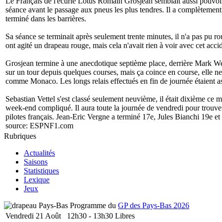
Le Français de l'écurie Lotus Romain Grosjean semblait aussi pouvoir se
séance avant le passage aux pneus les plus tendres. Il a complètement 
terminé dans les barrières.
Sa séance se terminait après seulement trente minutes, il n'a pas pu rou
ont agité un drapeau rouge, mais cela n'avait rien à voir avec cet acc
Grosjean termine à une anecdotique septième place, derrière Mark W
sur un tour depuis quelques courses, mais ça coince en course, elle ne 
comme Monaco. Les longs relais effectués en fin de journée étaient a
Sebastian Vettel s'est classé seulement neuvième, il était dixième ce 
week-end compliqué. Il aura toute la journée de vendredi pour trouver
pilotes français. Jean-Eric Vergne a terminé 17e, Jules Bianchi 19e et
source:
ESPNF1.com
Rubriques
Actualités
Saisons
Statistiques
Lexique
Jeux
Programme du
GP des Pays-Bas 2026
Vendredi 21 Août
12h30 - 13h30
Libres