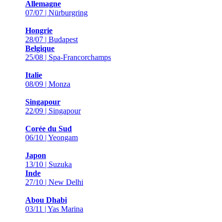
Allemagne
07/07 | Nürburgring
Hongrie
28/07 | Budapest
Belgique
25/08 | Spa-Francorchamps
Italie
08/09 | Monza
Singapour
22/09 | Singapour
Corée du Sud
06/10 | Yeongam
Japon
13/10 | Suzuka
Inde
27/10 | New Delhi
Abou Dhabi
03/11 | Yas Marina