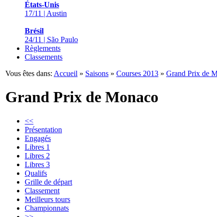
États-Unis
17/11 | Austin
Brésil
24/11 | São Paulo
Règlements
Classements
Vous êtes dans:
Accueil
»
Saisons
»
Courses 2013
»
Grand Prix de 
Grand Prix de Monaco
<<
Présentation
Engagés
Libres 1
Libres 2
Libres 3
Qualifs
Grille de départ
Classement
Meilleurs tours
Championnats
>>