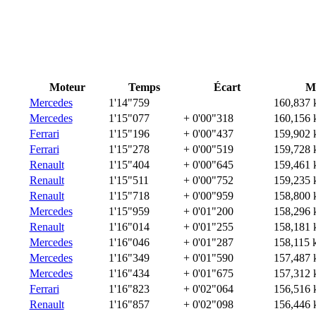
Moteur
Temps
Écart
M
Mercedes
1'14"759
160,837 
Mercedes
1'15"077
+ 0'00"318
160,156 
Ferrari
1'15"196
+ 0'00"437
159,902 
Ferrari
1'15"278
+ 0'00"519
159,728 
Renault
1'15"404
+ 0'00"645
159,461 
Renault
1'15"511
+ 0'00"752
159,235 
Renault
1'15"718
+ 0'00"959
158,800 
Mercedes
1'15"959
+ 0'01"200
158,296 
Renault
1'16"014
+ 0'01"255
158,181 
Mercedes
1'16"046
+ 0'01"287
158,115 
Mercedes
1'16"349
+ 0'01"590
157,487 
Mercedes
1'16"434
+ 0'01"675
157,312 
Ferrari
1'16"823
+ 0'02"064
156,516 
Renault
1'16"857
+ 0'02"098
156,446 