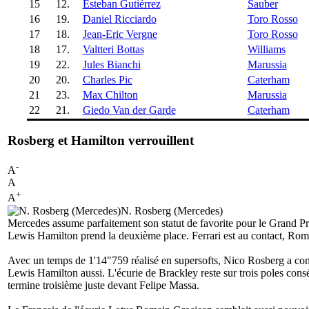
15
12.
Esteban Gutiérrez
Sauber
16
19.
Daniel Ricciardo
Toro Rosso
17
18.
Jean-Eric Vergne
Toro Rosso
18
17.
Valtteri Bottas
Williams
19
22.
Jules Bianchi
Marussia
20
20.
Charles Pic
Caterham
21
23.
Max Chilton
Marussia
22
21.
Giedo Van der Garde
Caterham
Rosberg et Hamilton verrouillent
-
A
A
+
A
N. Rosberg (Mercedes)
Mercedes assume parfaitement son statut de favorite pour le Grand P
Lewis Hamilton prend la deuxième place. Ferrari est au contact, Romai
Avec un temps de 1'14"759 réalisé en supersofts, Nico Rosberg a conf
Lewis Hamilton aussi. L'écurie de Brackley reste sur trois poles cons
termine troisième juste devant Felipe Massa.