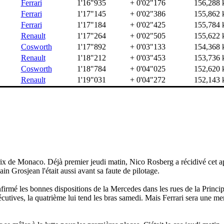
Ferrari
1'16"935
+ 0'02"176
156,288 
Ferrari
1'17"145
+ 0'02"386
155,862 
Ferrari
1'17"184
+ 0'02"425
155,784 
Renault
1'17"264
+ 0'02"505
155,622 
Cosworth
1'17"892
+ 0'03"133
154,368 
Renault
1'18"212
+ 0'03"453
153,736 
Cosworth
1'18"784
+ 0'04"025
152,620 
Renault
1'19"031
+ 0'04"272
152,143 
rix de Monaco. Déjà premier jeudi matin, Nico Rosberg a récidivé cet a
n Grosjean l'était aussi avant sa faute de pilotage.
irmé les bonnes dispositions de la Mercedes dans les rues de la Princi
écutives, la quatrième lui tend les bras samedi. Mais Ferrari sera une 