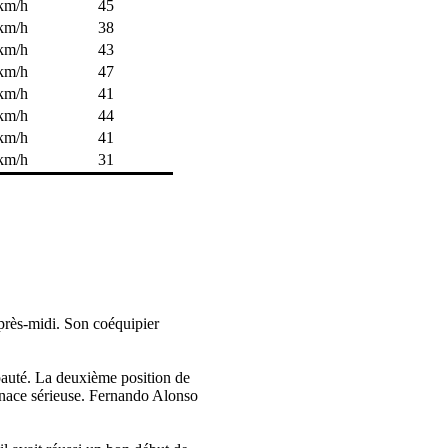
km/h
45
km/h
38
km/h
43
km/h
47
km/h
41
km/h
44
km/h
41
km/h
31
près-midi. Son coéquipier
pauté. La deuxième position de
menace sérieuse. Fernando Alonso