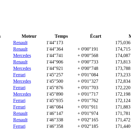
s
Moteur
Temps
Écart
Renault
1'44"173
175,036
Renault
1'44"364
+ 0'00"191
174,715
Mercedes
1'44"741
+ 0'00"568
174,087
Renault
1'44"906
+ 0'00"733
173,813
Mercedes
1'44"921
+ 0'00"748
173,788
Ferrari
1'45"257
+ 0'01"084
173,233
Mercedes
1'45"500
+ 0'01"327
172,834
Ferrari
1'45"876
+ 0'01"703
172,220
Mercedes
1'45"890
+ 0'01"717
172,198
Ferrari
1'45"935
+ 0'01"762
172,124
Ferrari
1'46"084
+ 0'01"911
171,883
Renault
1'46"147
+ 0'01"974
171,781
Renault
1'46"338
+ 0'02"165
171,472
Ferrari
1'46"358
+ 0'02"185
171,440