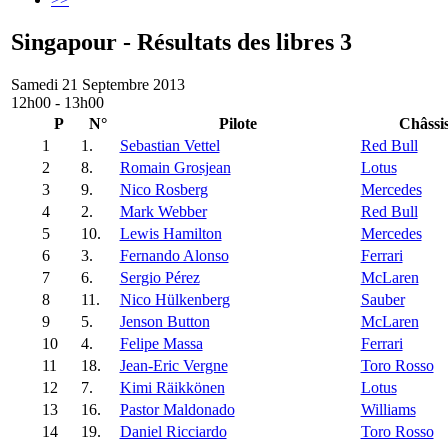
Singapour - Résultats des libres 3
Samedi 21 Septembre 2013
12h00 - 13h00
P
N°
Pilote
Châssi
1
1.
Sebastian Vettel
Red Bull
2
8.
Romain Grosjean
Lotus
3
9.
Nico Rosberg
Mercedes
4
2.
Mark Webber
Red Bull
5
10.
Lewis Hamilton
Mercedes
6
3.
Fernando Alonso
Ferrari
7
6.
Sergio Pérez
McLaren
8
11.
Nico Hülkenberg
Sauber
9
5.
Jenson Button
McLaren
10
4.
Felipe Massa
Ferrari
11
18.
Jean-Eric Vergne
Toro Rosso
12
7.
Kimi Räikkönen
Lotus
13
16.
Pastor Maldonado
Williams
14
19.
Daniel Ricciardo
Toro Rosso