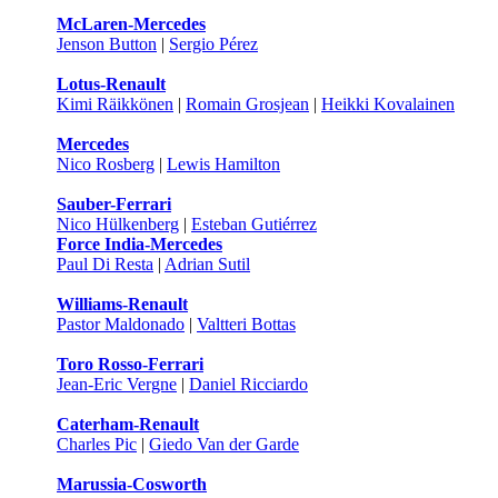
McLaren-Mercedes
Jenson Button
|
Sergio Pérez
Lotus-Renault
Kimi Räikkönen
|
Romain Grosjean
|
Heikki Kovalainen
Mercedes
Nico Rosberg
|
Lewis Hamilton
Sauber-Ferrari
Nico Hülkenberg
|
Esteban Gutiérrez
Force India-Mercedes
Paul Di Resta
|
Adrian Sutil
Williams-Renault
Pastor Maldonado
|
Valtteri Bottas
Toro Rosso-Ferrari
Jean-Eric Vergne
|
Daniel Ricciardo
Caterham-Renault
Charles Pic
|
Giedo Van der Garde
Marussia-Cosworth