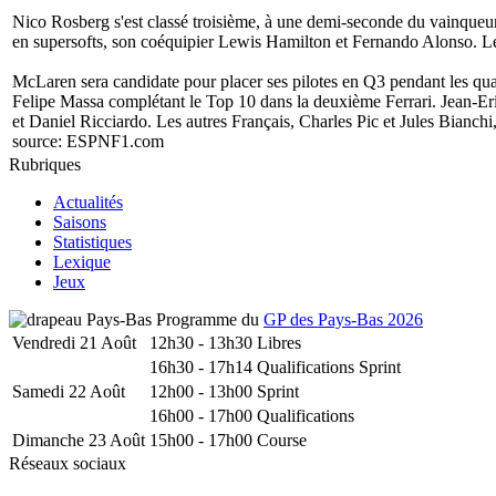
Nico Rosberg s'est classé troisième, à une demi-seconde du vainqueu
en supersofts, son coéquipier Lewis Hamilton et Fernando Alonso. Le T
McLaren sera candidate pour placer ses pilotes en Q3 pendant les qua
Felipe Massa complétant le Top 10 dans la deuxième Ferrari. Jean-E
et Daniel Ricciardo. Les autres Français, Charles Pic et Jules Bianchi
source:
ESPNF1.com
Rubriques
Actualités
Saisons
Statistiques
Lexique
Jeux
Programme du
GP des Pays-Bas 2026
Vendredi 21 Août
12h30 - 13h30
Libres
16h30 - 17h14
Qualifications Sprint
Samedi 22 Août
12h00 - 13h00
Sprint
16h00 - 17h00
Qualifications
Dimanche 23 Août
15h00 - 17h00
Course
Réseaux sociaux