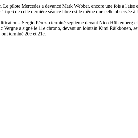
r. Le pilote Mercedes a devancé Mark Webber, encore une fois à l'ais
op 6 de cette dernière séance libre est le même que celle observée à la 
lifications, Sergio Pérez a terminé septième devant Nico Hülkenberg e
ric Vergne a signé le 11e chrono, devant un lointain Kimi Räikkönen, 
, ont terminé 20e et 21e.