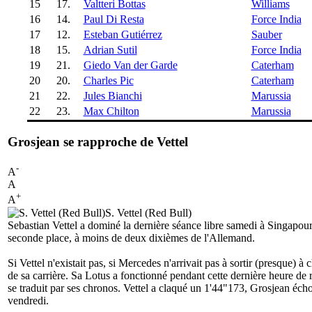
15
17.
Valtteri Bottas
Williams
16
14.
Paul Di Resta
Force India
17
12.
Esteban Gutiérrez
Sauber
18
15.
Adrian Sutil
Force India
19
21.
Giedo Van der Garde
Caterham
20
20.
Charles Pic
Caterham
21
22.
Jules Bianchi
Marussia
22
23.
Max Chilton
Marussia
Grosjean se rapproche de Vettel
-
A
A
+
A
S. Vettel (Red Bull)
Sebastian Vettel a dominé la dernière séance libre samedi à Singapour, 
seconde place, à moins de deux dixièmes de l'Allemand.
Si Vettel n'existait pas, si Mercedes n'arrivait pas à sortir (presque)
de sa carrière. Sa Lotus a fonctionné pendant cette dernière heure de ro
se traduit par ses chronos. Vettel a claqué un 1'44"173, Grosjean éc
vendredi.