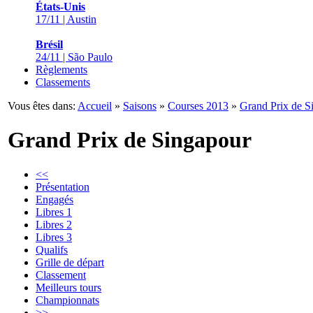
États-Unis
17/11 | Austin
Brésil
24/11 | São Paulo
Règlements
Classements
Vous êtes dans:
Accueil
»
Saisons
»
Courses 2013
»
Grand Prix de S
Grand Prix de Singapour
<<
Présentation
Engagés
Libres 1
Libres 2
Libres 3
Qualifs
Grille de départ
Classement
Meilleurs tours
Championnats
>>