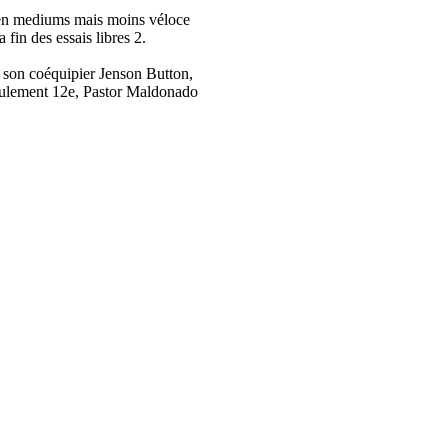
e en mediums mais moins véloce
fin des essais libres 2.
t son coéquipier Jenson Button,
seulement 12e, Pastor Maldonado