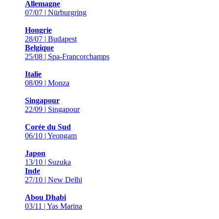
Allemagne
07/07 | Nürburgring
Hongrie
28/07 | Budapest
Belgique
25/08 | Spa-Francorchamps
Italie
08/09 | Monza
Singapour
22/09 | Singapour
Corée du Sud
06/10 | Yeongam
Japon
13/10 | Suzuka
Inde
27/10 | New Delhi
Abou Dhabi
03/11 | Yas Marina