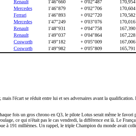
Renault
1'46"660
+ 0'02"487
170,954
Mercedes
1'46"879
+ 0'02"706
170,604
Ferrari
1'46"893
+ 0'02"720
170,582
Mercedes
1'47"249
+ 0'03"076
170,016
Renault
1'48"931
+ 0'04"758
167,390
Renault
1'49"037
+ 0'04"864
167,228
Cosworth
1'49"182
+ 0'05"009
167,006
Cosworth
1'49"982
+ 0'05"809
165,791
mais l'écart se réduit entre lui et ses adversaires avant la qualificatio
 à chaque fois un gros chrono en Q3, le pilote Lotus serait même le favori
ulage, ce qui n'était pas le cas vendredi, la différence est là. Le França
houe à 191 millièmes. Un rappel, le triple Champion du monde avait coll