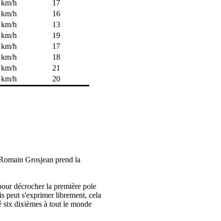
 km/h
17
 km/h
16
 km/h
13
 km/h
19
 km/h
17
 km/h
18
 km/h
21
 km/h
20
n. Romain Grosjean prend la
 pour décrocher la première pole
is peut s'exprimer librement, cela
é six dixièmes à tout le monde