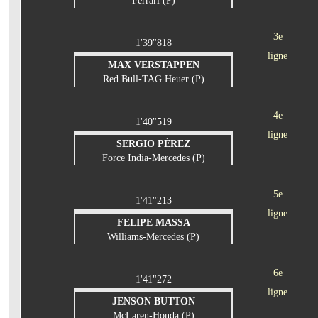
Ferrari (P)
3e
1'39"818
ligne
MAX VERSTAPPEN
Red Bull-TAG Heuer (P)
4e
1'40"519
ligne
SERGIO PÉREZ
Force India-Mercedes (P)
5e
1'41"213
ligne
FELIPE MASSA
Williams-Mercedes (P)
6e
1'41"272
ligne
JENSON BUTTON
McLaren-Honda (P)