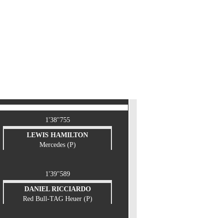
1'38"755
LEWIS HAMILTON
Mercedes (P)
1'39"589
DANIEL RICCIARDO
Red Bull-TAG Heuer (P)