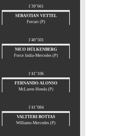
1'39"661
SEBASTIAN VETTEL
Ferrari (P)
1'40"501
NICO HÜLKENBERG
Force India-Mercedes (P)
1'41"106
FERNANDO ALONSO
McLaren-Honda (P)
1'41"084
VALTTERI BOTTAS
Williams-Mercedes (P)