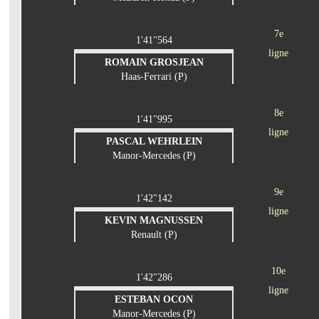
7e
1'41"564
ligne
ROMAIN GROSJEAN
Haas-Ferrari (P)
8e
1'41"995
ligne
PASCAL WEHRLEIN
Manor-Mercedes (P)
9e
1'42"142
ligne
KEVIN MAGNUSSEN
Renault (P)
10e
1'42"286
ligne
ESTEBAN OCON
Manor-Mercedes (P)