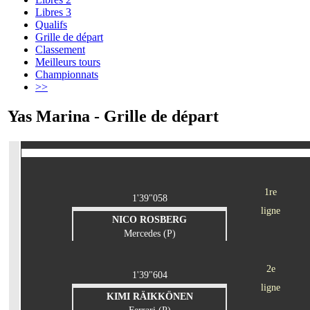
Libres 3
Qualifs
Grille de départ
Classement
Meilleurs tours
Championnats
>>
Yas Marina - Grille de départ
1re
1'39"058
ligne
NICO ROSBERG
Mercedes (P)
2e
1'39"604
ligne
KIMI RÄIKKÖNEN