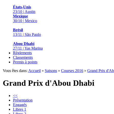
États-Unis
23/10 | Austin
Mexique
30/10 | Mexico
Brésil
13/11 | São Paulo
Abou Dhabi
27/11 | Yas Marina
Règlements
Classements
Permis à points
Vous êtes dans:
Accueil
»
Saisons
»
Courses 2016
»
Grand Prix d'A
Grand Prix d'Abou Dhabi
<<
Présentation
Engagés
Libres 1
Libres 2