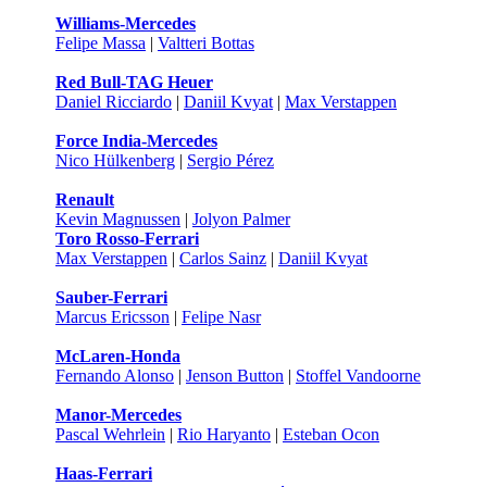
Williams-Mercedes
Felipe Massa
|
Valtteri Bottas
Red Bull-TAG Heuer
Daniel Ricciardo
|
Daniil Kvyat
|
Max Verstappen
Force India-Mercedes
Nico Hülkenberg
|
Sergio Pérez
Renault
Kevin Magnussen
|
Jolyon Palmer
Toro Rosso-Ferrari
Max Verstappen
|
Carlos Sainz
|
Daniil Kvyat
Sauber-Ferrari
Marcus Ericsson
|
Felipe Nasr
McLaren-Honda
Fernando Alonso
|
Jenson Button
|
Stoffel Vandoorne
Manor-Mercedes
Pascal Wehrlein
|
Rio Haryanto
|
Esteban Ocon
Haas-Ferrari