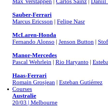
Max Verstappen
|
Carlos Sainz
|
Daniil
Sauber-Ferrari
Marcus Ericsson
|
Felipe Nasr
McLaren-Honda
Fernando Alonso
|
Jenson Button
|
Sto
Manor-Mercedes
Pascal Wehrlein
|
Rio Haryanto
|
Esteb
Haas-Ferrari
Romain Grosjean
|
Esteban Gutiérrez
Courses
Australie
20/03 | Melbourne