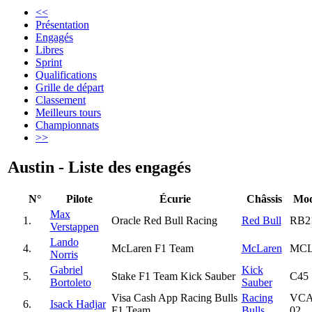
<<
Présentation
Engagés
Libres
Sprint
Qualifications
Grille de départ
Classement
Meilleurs tours
Championnats
>>
Austin - Liste des engagés
N°
Pilote
Écurie
Châssis
Mod
Max
1.
Oracle Red Bull Racing
Red Bull
RB2
Verstappen
Lando
4.
McLaren F1 Team
McLaren
MCL
Norris
Gabriel
Kick
5.
Stake F1 Team Kick Sauber
C45
Bortoleto
Sauber
Visa Cash App Racing Bulls
Racing
VC
6.
Isack Hadjar
F1 Team
Bulls
02