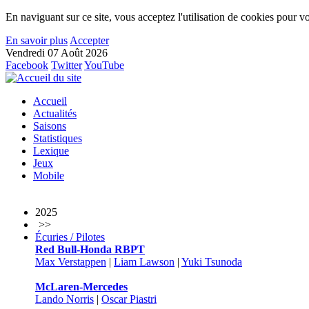
En naviguant sur ce site, vous acceptez l'utilisation de cookies pour vo
En savoir plus
Accepter
Vendredi 07 Août 2026
Facebook
Twitter
YouTube
Accueil
Actualités
Saisons
Statistiques
Lexique
Jeux
Mobile
2025
>>
Écuries / Pilotes
Red Bull-Honda RBPT
Max Verstappen
|
Liam Lawson
|
Yuki Tsunoda
McLaren-Mercedes
Lando Norris
|
Oscar Piastri