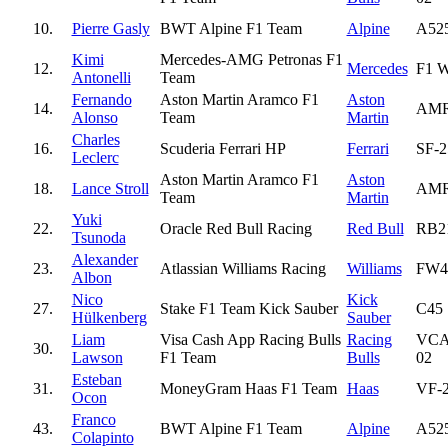
10.
Pierre Gasly
BWT Alpine F1 Team
Alpine
A52
Kimi
Mercedes-AMG Petronas F1
12.
Mercedes
F1 
Antonelli
Team
Fernando
Aston Martin Aramco F1
Aston
14.
AMR
Alonso
Team
Martin
Charles
16.
Scuderia Ferrari HP
Ferrari
SF-2
Leclerc
Aston Martin Aramco F1
Aston
18.
Lance Stroll
AMR
Team
Martin
Yuki
22.
Oracle Red Bull Racing
Red Bull
RB2
Tsunoda
Alexander
23.
Atlassian Williams Racing
Williams
FW4
Albon
Nico
Kick
27.
Stake F1 Team Kick Sauber
C45
Hülkenberg
Sauber
Liam
Visa Cash App Racing Bulls
Racing
VC
30.
Lawson
F1 Team
Bulls
02
Esteban
31.
MoneyGram Haas F1 Team
Haas
VF-
Ocon
Franco
43.
BWT Alpine F1 Team
Alpine
A52
Colapinto