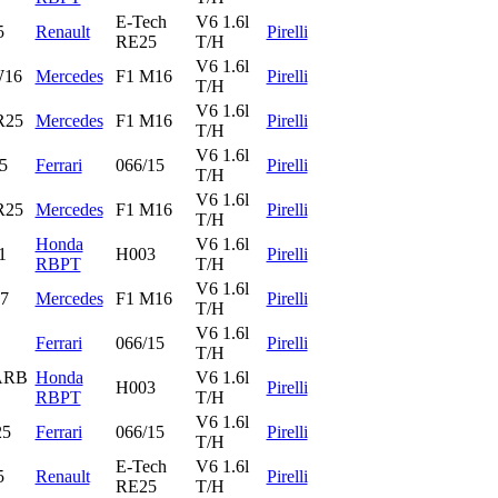
E-Tech
V6 1.6l
5
Renault
Pirelli
RE25
T/H
V6 1.6l
W16
Mercedes
F1 M16
Pirelli
T/H
V6 1.6l
25
Mercedes
F1 M16
Pirelli
T/H
V6 1.6l
5
Ferrari
066/15
Pirelli
T/H
V6 1.6l
25
Mercedes
F1 M16
Pirelli
T/H
Honda
V6 1.6l
1
H003
Pirelli
RBPT
T/H
V6 1.6l
7
Mercedes
F1 M16
Pirelli
T/H
V6 1.6l
Ferrari
066/15
Pirelli
T/H
ARB
Honda
V6 1.6l
H003
Pirelli
RBPT
T/H
V6 1.6l
25
Ferrari
066/15
Pirelli
T/H
E-Tech
V6 1.6l
5
Renault
Pirelli
RE25
T/H