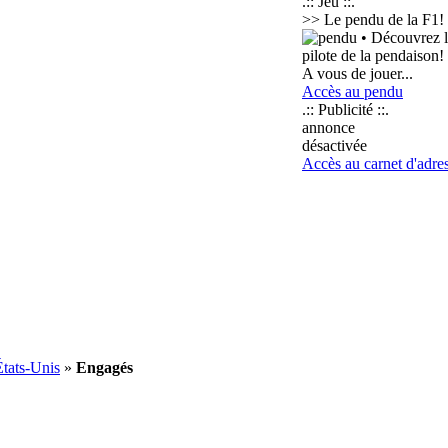
.:: Jeu ::.
>> Le pendu de la F1!
• Découvrez l
pilote de la pendaison!
A vous de jouer...
Accès au pendu
.:: Publicité ::.
annonce
désactivée
Accès au carnet d'adre
États-Unis
»
Engagés