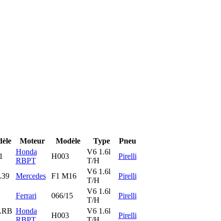
èle
Moteur
Modèle
Type
Pneu
Honda
V6 1.6l
1
H003
Pirelli
RBPT
T/H
V6 1.6l
39
Mercedes
F1 M16
Pirelli
T/H
V6 1.6l
Ferrari
066/15
Pirelli
T/H
ARB
Honda
V6 1.6l
H003
Pirelli
RBPT
T/H