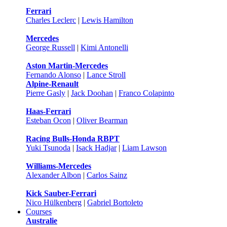
Ferrari
Charles Leclerc
|
Lewis Hamilton
Mercedes
George Russell
|
Kimi Antonelli
Aston Martin-Mercedes
Fernando Alonso
|
Lance Stroll
Alpine-Renault
Pierre Gasly
|
Jack Doohan
|
Franco Colapinto
Haas-Ferrari
Esteban Ocon
|
Oliver Bearman
Racing Bulls-Honda RBPT
Yuki Tsunoda
|
Isack Hadjar
|
Liam Lawson
Williams-Mercedes
Alexander Albon
|
Carlos Sainz
Kick Sauber-Ferrari
Nico Hülkenberg
|
Gabriel Bortoleto
Courses
Australie