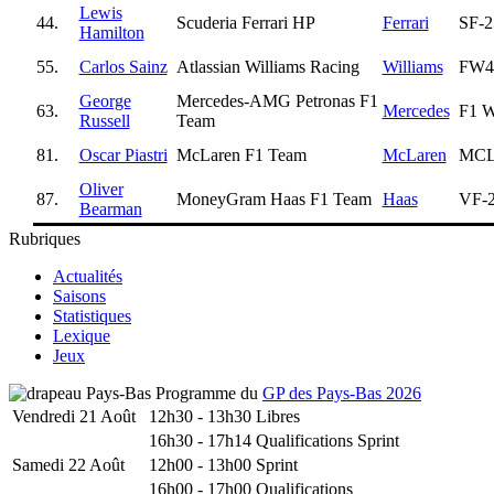
Lewis
44.
Scuderia Ferrari HP
Ferrari
SF-2
Hamilton
55.
Carlos Sainz
Atlassian Williams Racing
Williams
FW4
George
Mercedes-AMG Petronas F1
63.
Mercedes
F1 
Russell
Team
81.
Oscar Piastri
McLaren F1 Team
McLaren
MCL
Oliver
87.
MoneyGram Haas F1 Team
Haas
VF-
Bearman
Rubriques
Actualités
Saisons
Statistiques
Lexique
Jeux
Programme du
GP des Pays-Bas 2026
Vendredi 21 Août
12h30 - 13h30
Libres
16h30 - 17h14
Qualifications Sprint
Samedi 22 Août
12h00 - 13h00
Sprint
16h00 - 17h00
Qualifications