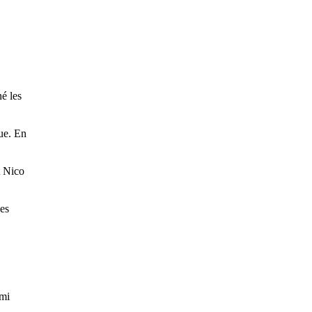
é les
que. En
t Nico
es
imi