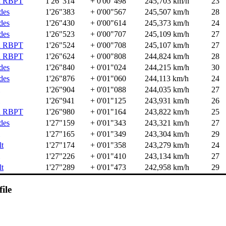
a RBPT
1'26"314
+ 0'00"498
245,703 km/h
23
des
1'26"383
+ 0'00"567
245,507 km/h
28
des
1'26"430
+ 0'00"614
245,373 km/h
24
des
1'26"523
+ 0'00"707
245,109 km/h
27
a RBPT
1'26"524
+ 0'00"708
245,107 km/h
27
a RBPT
1'26"624
+ 0'00"808
244,824 km/h
28
des
1'26"840
+ 0'01"024
244,215 km/h
30
des
1'26"876
+ 0'01"060
244,113 km/h
24
1'26"904
+ 0'01"088
244,035 km/h
27
1'26"941
+ 0'01"125
243,931 km/h
26
a RBPT
1'26"980
+ 0'01"164
243,822 km/h
25
des
1'27"159
+ 0'01"343
243,321 km/h
27
1'27"165
+ 0'01"349
243,304 km/h
29
t
1'27"174
+ 0'01"358
243,279 km/h
24
1'27"226
+ 0'01"410
243,134 km/h
27
t
1'27"289
+ 0'01"473
242,958 km/h
29
ile