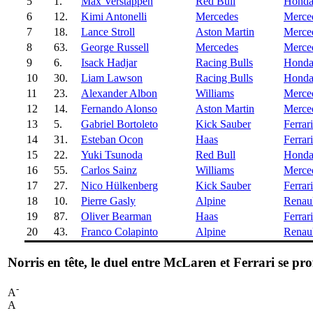
5
1.
Max Verstappen
Red Bull
Hond
6
12.
Kimi Antonelli
Mercedes
Merce
7
18.
Lance Stroll
Aston Martin
Merce
8
63.
George Russell
Mercedes
Merce
9
6.
Isack Hadjar
Racing Bulls
Hond
10
30.
Liam Lawson
Racing Bulls
Hond
11
23.
Alexander Albon
Williams
Merce
12
14.
Fernando Alonso
Aston Martin
Merce
13
5.
Gabriel Bortoleto
Kick Sauber
Ferrari
14
31.
Esteban Ocon
Haas
Ferrari
15
22.
Yuki Tsunoda
Red Bull
Hond
16
55.
Carlos Sainz
Williams
Merce
17
27.
Nico Hülkenberg
Kick Sauber
Ferrari
18
10.
Pierre Gasly
Alpine
Renaul
19
87.
Oliver Bearman
Haas
Ferrari
20
43.
Franco Colapinto
Alpine
Renaul
Norris en tête, le duel entre McLaren et Ferrari se prof
-
A
A