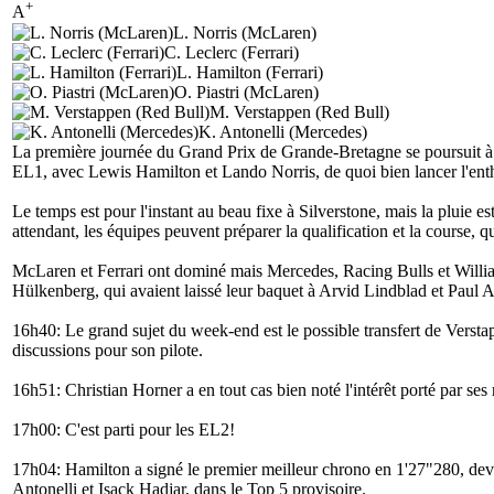
+
A
L. Norris (McLaren)
C. Leclerc (Ferrari)
L. Hamilton (Ferrari)
O. Piastri (McLaren)
M. Verstappen (Red Bull)
K. Antonelli (Mercedes)
La première journée du Grand Prix de Grande-Bretagne se poursuit à S
EL1, avec Lewis Hamilton et Lando Norris, de quoi bien lancer l'ent
Le temps est pour l'instant au beau fixe à Silverstone, mais la pluie e
attendant, les équipes peuvent préparer la qualification et la course,
McLaren et Ferrari ont dominé mais Mercedes, Racing Bulls et Willi
Hülkenberg, qui avaient laissé leur baquet à Arvid Lindblad et Paul A
16h40: Le grand sujet du week-end est le possible transfert de Ver
discussions pour son pilote.
16h51: Christian Horner a en tout cas bien noté l'intérêt porté par ses
17h00: C'est parti pour les EL2!
17h04: Hamilton a signé le premier meilleur chrono en 1'27"280, deva
Antonelli et Isack Hadjar, dans le Top 5 provisoire.