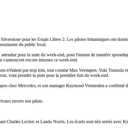
ilverstone pour les Essais Libres 2. Les pilotes britanniques ont domin
housiasme du public local.
st attendue pour la suite du week-end, pour l'instant de manière sporadi
 qui s'annoncent encore intenses ce week-end.
ams n'étaient pas trop loin, tout comme Max Verstapen. Yuki Tsunoda e
ron, vont prendre la piste pour la première fois du week-end.
stappen chez Mercedes, et son manager Raymond Vermeulen a confirmé d
 rivaux envers son pilote.
nt Charles Leclerc et Lando Norris. Les écarts sont très serrés avec K