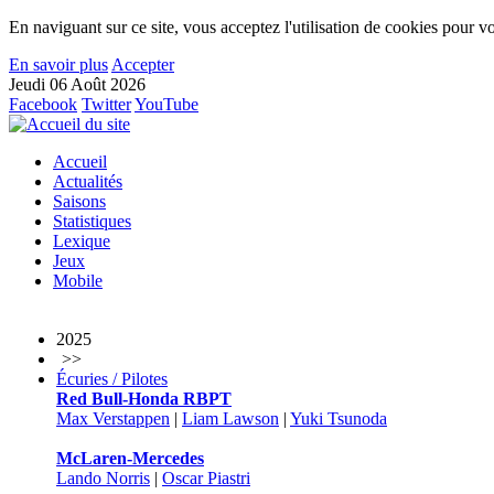
En naviguant sur ce site, vous acceptez l'utilisation de cookies pour vo
En savoir plus
Accepter
Jeudi 06 Août 2026
Facebook
Twitter
YouTube
Accueil
Actualités
Saisons
Statistiques
Lexique
Jeux
Mobile
2025
>>
Écuries / Pilotes
Red Bull-Honda RBPT
Max Verstappen
|
Liam Lawson
|
Yuki Tsunoda
McLaren-Mercedes
Lando Norris
|
Oscar Piastri