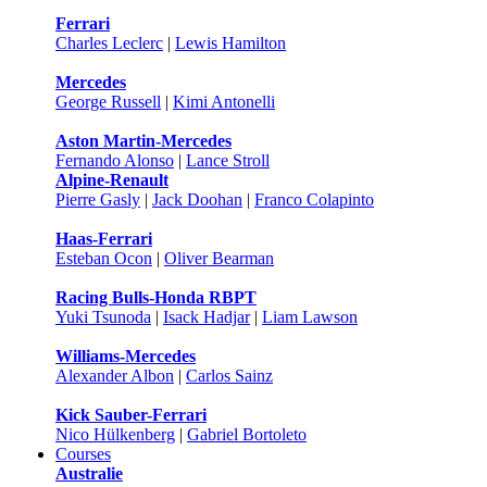
Ferrari
Charles Leclerc
|
Lewis Hamilton
Mercedes
George Russell
|
Kimi Antonelli
Aston Martin-Mercedes
Fernando Alonso
|
Lance Stroll
Alpine-Renault
Pierre Gasly
|
Jack Doohan
|
Franco Colapinto
Haas-Ferrari
Esteban Ocon
|
Oliver Bearman
Racing Bulls-Honda RBPT
Yuki Tsunoda
|
Isack Hadjar
|
Liam Lawson
Williams-Mercedes
Alexander Albon
|
Carlos Sainz
Kick Sauber-Ferrari
Nico Hülkenberg
|
Gabriel Bortoleto
Courses
Australie