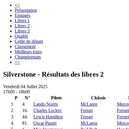
<<
Présentation
Engagés
Libres 1
Libres 2
Libres 3
Qualifs
Grille de départ
Classement
Meilleurs tours
Championnats
>>
Silverstone - Résultats des libres 2
Vendredi 04 Juillet 2025
17h00 - 18h00
P
N°
Pilote
Châssis
1
4.
Lando Norris
McLaren
Merce
2
16.
Charles Leclerc
Ferrari
Ferrari
3
44.
Lewis Hamilton
Ferrari
Ferrari
4
81.
Oscar Piastri
McLaren
Merce