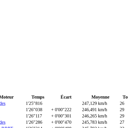
Moteur
Temps
Écart
Moyenne
To
des
1'25"816
247,129 km/h
26
1'26"038
+ 0'00"222
246,491 km/h
29
1'26"117
+ 0'00"301
246,265 km/h
29
des
1'26"286
+ 0'00"470
245,783 km/h
27