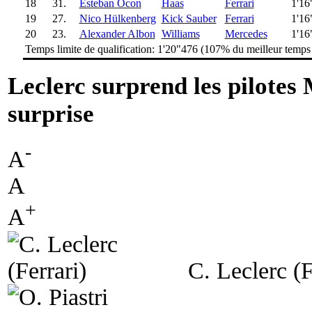
18
31.
Esteban Ocon
Haas
Ferrari
1'16
19
27.
Nico Hülkenberg
Kick Sauber
Ferrari
1'16
20
23.
Alexander Albon
Williams
Mercedes
1'16
Temps limite de qualification: 1'20"476 (107% du meilleur temps
Leclerc surprend les pilotes
surprise
-
A
A
+
A
C. Leclerc (F