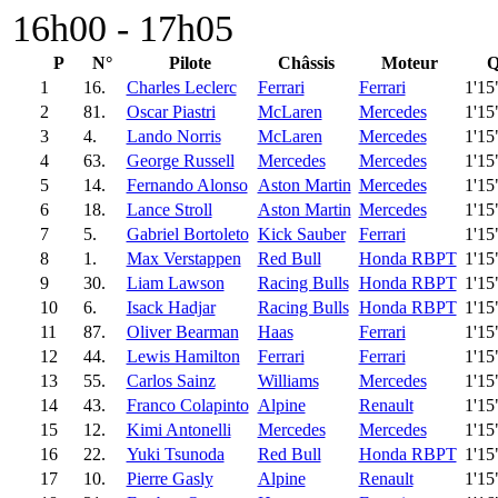
16h00 - 17h05
P
N°
Pilote
Châssis
Moteur
Q
1
16.
Charles Leclerc
Ferrari
Ferrari
1'15
2
81.
Oscar Piastri
McLaren
Mercedes
1'15
3
4.
Lando Norris
McLaren
Mercedes
1'15
4
63.
George Russell
Mercedes
Mercedes
1'15
5
14.
Fernando Alonso
Aston Martin
Mercedes
1'15
6
18.
Lance Stroll
Aston Martin
Mercedes
1'15
7
5.
Gabriel Bortoleto
Kick Sauber
Ferrari
1'15
8
1.
Max Verstappen
Red Bull
Honda RBPT
1'15
9
30.
Liam Lawson
Racing Bulls
Honda RBPT
1'15
10
6.
Isack Hadjar
Racing Bulls
Honda RBPT
1'15
11
87.
Oliver Bearman
Haas
Ferrari
1'15
12
44.
Lewis Hamilton
Ferrari
Ferrari
1'15
13
55.
Carlos Sainz
Williams
Mercedes
1'15
14
43.
Franco Colapinto
Alpine
Renault
1'15
15
12.
Kimi Antonelli
Mercedes
Mercedes
1'15
16
22.
Yuki Tsunoda
Red Bull
Honda RBPT
1'15
17
10.
Pierre Gasly
Alpine
Renault
1'15