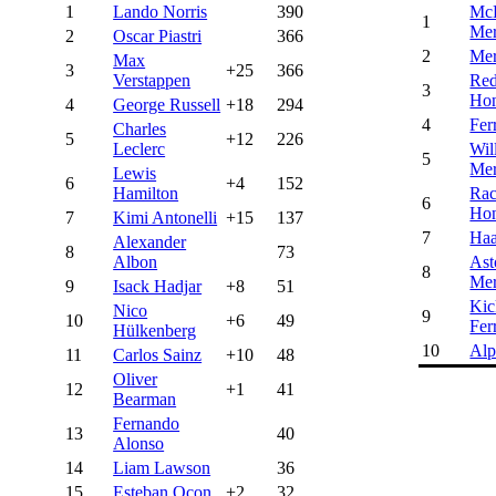
1
Lando Norris
390
Mc
1
Mer
2
Oscar Piastri
366
2
Mer
Max
3
+25
366
Verstappen
Red
3
Ho
4
George Russell
+18
294
4
Fer
Charles
5
+12
226
Leclerc
Wil
5
Mer
Lewis
6
+4
152
Hamilton
Rac
6
Ho
7
Kimi Antonelli
+15
137
7
Ha
Alexander
8
73
Albon
Ast
8
Mer
9
Isack Hadjar
+8
51
Kic
Nico
9
10
+6
49
Fer
Hülkenberg
10
Alp
11
Carlos Sainz
+10
48
Oliver
12
+1
41
Bearman
Fernando
13
40
Alonso
14
Liam Lawson
36
15
Esteban Ocon
+2
32