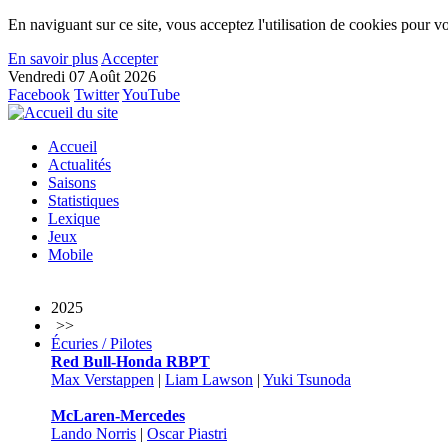
En naviguant sur ce site, vous acceptez l'utilisation de cookies pour vo
En savoir plus
Accepter
Vendredi 07 Août 2026
Facebook
Twitter
YouTube
Accueil
Actualités
Saisons
Statistiques
Lexique
Jeux
Mobile
2025
>>
Écuries / Pilotes
Red Bull-Honda RBPT
Max Verstappen
|
Liam Lawson
|
Yuki Tsunoda
McLaren-Mercedes
Lando Norris
|
Oscar Piastri