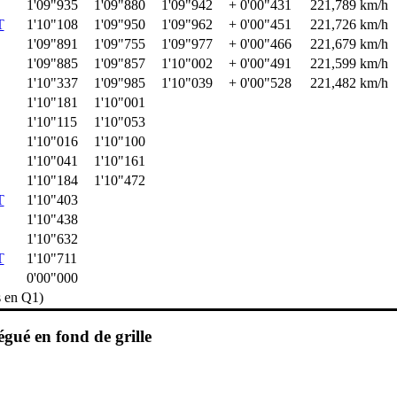
1'09"935
1'09"880
1'09"942
+ 0'00"431
221,789 km/h
T
1'10"108
1'09"950
1'09"962
+ 0'00"451
221,726 km/h
1'09"891
1'09"755
1'09"977
+ 0'00"466
221,679 km/h
1'09"885
1'09"857
1'10"002
+ 0'00"491
221,599 km/h
1'10"337
1'09"985
1'10"039
+ 0'00"528
221,482 km/h
1'10"181
1'10"001
1'10"115
1'10"053
1'10"016
1'10"100
1'10"041
1'10"161
1'10"184
1'10"472
T
1'10"403
1'10"438
1'10"632
T
1'10"711
0'00"000
s en Q1)
égué en fond de grille