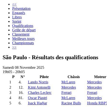
<<
Présentation
Engagés
Libres
Sprint
Qualifications
Grille de départ
Classement
Meilleurs tours
Championnats
>>
São Paulo - Résultats des qualifications
Samedi 08 Novembre 2025
19h05 - 20h05
P
N°
Pilote
Châssis
Moteur
1
4.
Lando Norris
McLaren
Mercedes
2
12.
Kimi Antonelli
Mercedes
Mercedes
3
16.
Charles Leclerc
Ferrari
Ferrari
4
81.
Oscar Piastri
McLaren
Mercedes
5
6.
Isack Hadjar
Racing Bulls
Honda RBP