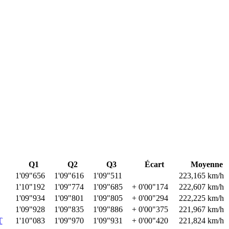
Q1
Q2
Q3
Écart
Moyenne
1'09"656
1'09"616
1'09"511
223,165 km/h
1'10"192
1'09"774
1'09"685
+ 0'00"174
222,607 km/h
1'09"934
1'09"801
1'09"805
+ 0'00"294
222,225 km/h
1'09"928
1'09"835
1'09"886
+ 0'00"375
221,967 km/h
T
1'10"083
1'09"970
1'09"931
+ 0'00"420
221,824 km/h