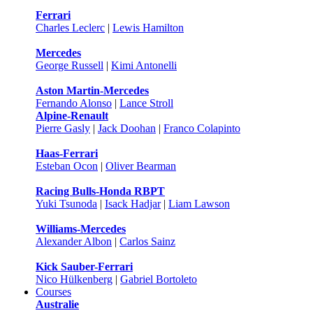
Ferrari
Charles Leclerc
|
Lewis Hamilton
Mercedes
George Russell
|
Kimi Antonelli
Aston Martin-Mercedes
Fernando Alonso
|
Lance Stroll
Alpine-Renault
Pierre Gasly
|
Jack Doohan
|
Franco Colapinto
Haas-Ferrari
Esteban Ocon
|
Oliver Bearman
Racing Bulls-Honda RBPT
Yuki Tsunoda
|
Isack Hadjar
|
Liam Lawson
Williams-Mercedes
Alexander Albon
|
Carlos Sainz
Kick Sauber-Ferrari
Nico Hülkenberg
|
Gabriel Bortoleto
Courses
Australie