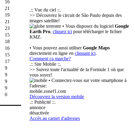
16
21
.:: Vue du ciel ::.
19
>> Découvrez le circuit de São Paulo depuis des
images satellite!
21
• Vous disposez du logiciel
Google
23
Earth Pro
,
cliquez ici
pour télécharger le fichier
15
KMZ.
18
• Vous pouvez aussi utiliser
Google Maps
16
directement en ligne en
cliquant ici
.
15
Comment ça marche?
17
.:: Site Mobile ::.
9
>> Suivez toute l'actualité de la Formule 1 où que
9
vous soyez!
• Connectez-vous sur votre smartphone à
9
l'adresse:
9
mobile.zonef1.com
0
Découvrez la version mobile
.:: Publicité ::.
annonce
désactivée
Accès au carnet d'adresses