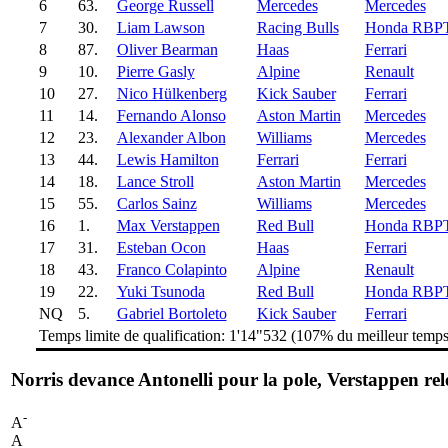
6
63.
George Russell
Mercedes
Mercedes
7
30.
Liam Lawson
Racing Bulls
Honda RBP
8
87.
Oliver Bearman
Haas
Ferrari
9
10.
Pierre Gasly
Alpine
Renault
10
27.
Nico Hülkenberg
Kick Sauber
Ferrari
11
14.
Fernando Alonso
Aston Martin
Mercedes
12
23.
Alexander Albon
Williams
Mercedes
13
44.
Lewis Hamilton
Ferrari
Ferrari
14
18.
Lance Stroll
Aston Martin
Mercedes
15
55.
Carlos Sainz
Williams
Mercedes
16
1.
Max Verstappen
Red Bull
Honda RBP
17
31.
Esteban Ocon
Haas
Ferrari
18
43.
Franco Colapinto
Alpine
Renault
19
22.
Yuki Tsunoda
Red Bull
Honda RBP
NQ
5.
Gabriel Bortoleto
Kick Sauber
Ferrari
Temps limite de qualification: 1'14"532 (107% du meilleur temp
Norris devance Antonelli pour la pole, Verstappen rel
-
A
A