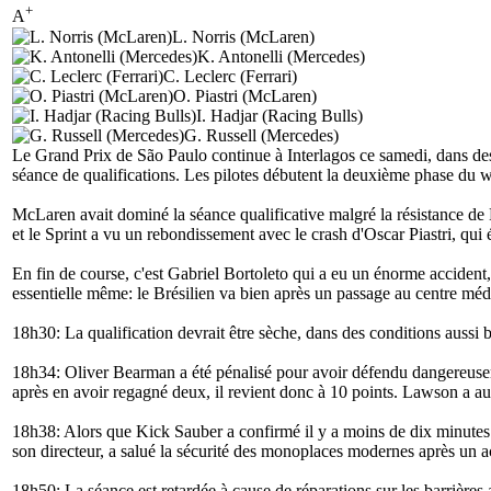
+
A
L. Norris (McLaren)
K. Antonelli (Mercedes)
C. Leclerc (Ferrari)
O. Piastri (McLaren)
I. Hadjar (Racing Bulls)
G. Russell (Mercedes)
Le Grand Prix de São Paulo continue à Interlagos ce samedi, dans des c
séance de qualifications. Les pilotes débutent la deuxième phase du 
McLaren avait dominé la séance qualificative malgré la résistance de M
et le Sprint a vu un rebondissement avec le crash d'Oscar Piastri, qui é
En fin de course, c'est Gabriel Bortoleto qui a eu un énorme accident, 
essentielle même: le Brésilien va bien après un passage au centre méd
18h30: La qualification devrait être sèche, dans des conditions aussi b
18h34: Oliver Bearman a été pénalisé pour avoir défendu dangereusem
après en avoir regagné deux, il revient donc à 10 points. Lawson a aus
18h38: Alors que Kick Sauber a confirmé il y a moins de dix minutes ê
son directeur, a salué la sécurité des monoplaces modernes après un a
18h50: La séance est retardée à cause de réparations sur les barrière