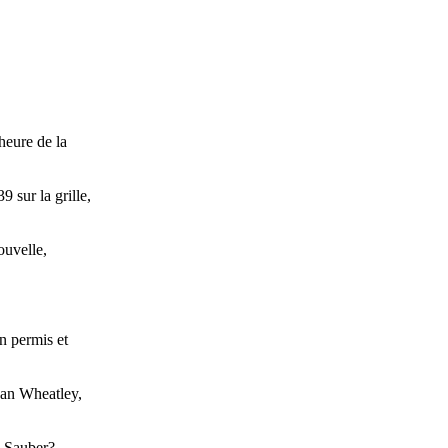
heure de la
 sur la grille,
ouvelle,
n permis et
han Wheatley,
k Sauber?