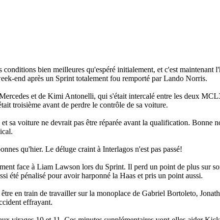
onditions bien meilleures qu'espéré initialement, et c'est maintenant l'
week-end après un Sprint totalement fou remporté par Lando Norris.
ercedes et de Kimi Antonelli, qui s'était intercalé entre les deux MCL39
tait troisième avant de perdre le contrôle de sa voiture.
et sa voiture ne devrait pas être réparée avant la qualification. Bonne n
ical.
onnes qu'hier. Le déluge craint à Interlagos n'est pas passé!
ent face à Liam Lawson lors du Sprint. Il perd un point de plus sur so
si été pénalisé pour avoir harponné la Haas et pris un point aussi.
tre en train de travailler sur la monoplace de Gabriel Bortoleto, Jonat
ccident effrayant.
s aux virages 10 et 11. Ces minutes supplémentaires vont-elles aider Kic