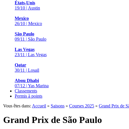
États-Unis
19/10 | Austin
Mexico
26/10 | Mexico
São Paulo
09/11 | São Paulo
Las Vegas
23/11 | Las Vegas
Qatar
30/11 | Losail
Abou Dhabi
07/12 | Yas Marina
Classements
Permis à points
Vous êtes dans:
Accueil
»
Saisons
»
Courses 2025
»
Grand Prix de S
Grand Prix de São Paulo