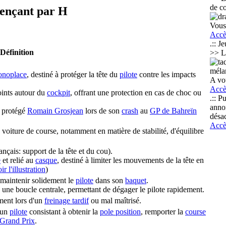
de c
mençant par H
Vous 
Accè
.:: Je
Définition
>> L
méla
noplace
, destiné à protéger la tête du
pilote
contre les impacts
A vou
Accè
oints autour du
cockpit
, offrant une protection en cas de choc ou
.:: Pu
anno
 protégé
Romain Grosjean
lors de son
crash
au
GP de Bahreïn
désa
Accè
oiture de course, notamment en matière de stabilité, d'équilibre
ais: support de la tête et du cou).
e
et relié au
casque
, destiné à limiter les mouvements de la tête en
ir l'illustration
)
maintenir solidement le
pilote
dans son
baquet
.
 à une boucle centrale, permettant de dégager le pilote rapidement.
ement lors d'un
freinage tardif
ou mal maîtrisé.
 un
pilote
consistant à obtenir la
pole position
, remporter la
course
Grand Prix
.