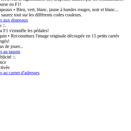
ourse en F1!
• Bleu, vert, blanc, jaune à bandes rouges, noir et blanc...
saurez tout sur les différents codes couleurs.
s aux drapeaux
u ::.
a F1 s'emmêle les pédales!
• Reconstituez l'image originale découpée en 15 petits carrés
ngés!
s de jouer...
s au taquin
blicité ::.
nce
ctivée
s au carnet d'adresses