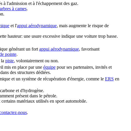
s à l'admission et à l'échappement des gaz.
arbres à cames
.
on.
mique
et l'
appui aérodynamique
, mais augmente le risque de
cette hauteur: une usure excessive indique une voiture trop basse.
ique générant un fort
appui aérodynamique
, favorisant
 de pointe
.
 la
piste
, volontairement ou non.
eil mis en place par une
équipe
pour ses partenaires, invités et
dans des structures dédiées.
ique et un système de récupération d'énergie, comme le
ERS
en
carbone et d'hydrogène.
otamment présent dans le pétrole.
 certains matériaux utilisés en sport automobile.
contactez-nous
.