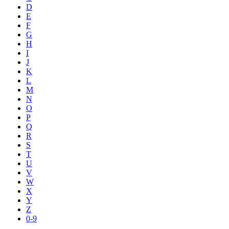
D
E
F
G
H
I
J
K
L
M
N
O
P
Q
R
S
T
U
V
W
X
Y
Z
0-9