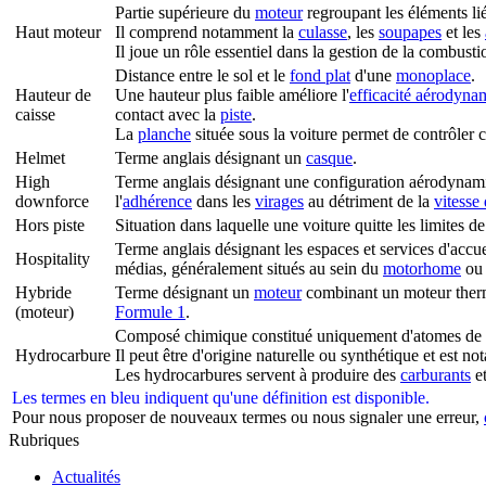
Partie supérieure du
moteur
regroupant les éléments lié
Haut moteur
Il comprend notamment la
culasse
, les
soupapes
et les
Il joue un rôle essentiel dans la gestion de la combusti
Distance entre le sol et le
fond plat
d'une
monoplace
.
Hauteur de
Une hauteur plus faible améliore l'
efficacité aérodyna
caisse
contact avec la
piste
.
La
planche
située sous la voiture permet de contrôler 
Helmet
Terme anglais désignant un
casque
.
High
Terme anglais désignant une configuration aérodynam
downforce
l'
adhérence
dans les
virages
au détriment de la
vitesse
Hors piste
Situation dans laquelle une voiture quitte les limites de
Terme anglais désignant les espaces et services d'accu
Hospitality
médias, généralement situés au sein du
motorhome
ou 
Hybride
Terme désignant un
moteur
combinant un moteur therm
(moteur)
Formule 1
.
Composé chimique constitué uniquement d'atomes de 
Hydrocarbure
Il peut être d'origine naturelle ou synthétique et est n
Les hydrocarbures servent à produire des
carburants
et
Les termes en bleu indiquent qu'une définition est disponible.
Pour nous proposer de nouveaux termes ou nous signaler une erreur,
Rubriques
Actualités