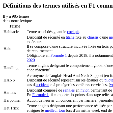
Définitions des termes utilisés en F1 com
Il y a 985 termes
dans notre lexique
Terme
Habitacle
Terme usuel désignant le
cockpit
.
Dispositif de sécurité en
titane
fixé au
châssis
d'une
mo
extérieurs
Il se compose d'une structure incurvée fixée en trois p
Halo
de retournement.
Obligatoire en
Formule 1
depuis 2018, il a notamment
2020
.
Terme anglais désignant le comportement global d'une v
Handling
et de réactivité.
Acronyme de l'anglais Head And Neck Support (en franç
HANS
Dispositif de sécurité reposant sur les épaules du
pilot
cas d'
accident
et à protéger les vertèbres cervicales. (
vo
Dispositif composé de
sangles
en
nylon
permettant de 
Harnais
En
Formule 1
, il comporte six points d'ancrage reliés
Harponner
Action de heurter un concurrent par l'arrière, général
Terme anglais désignant une performance réalisée par
Hat Trick
et signer le
meilleur tour
lors d'un même week-end de