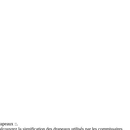
rapeaux ::.
couvrez la signification des drapeaux utilisés par les commissaires