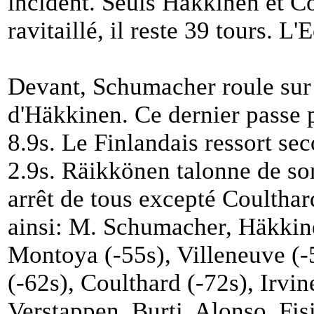
incident. Seuls Häkkinen et C
ravitaillé, il reste 39 tours. L'
Devant, Schumacher roule sur 
d'Häkkinen. Ce dernier passe p
8.9s. Le Finlandais ressort se
2.9s. Räikkönen talonne de son
arrêt de tous excepté Coulthard
ainsi: M. Schumacher, Häkkinen
Montoya (-55s), Villeneuve (-5
(-62s), Coulthard (-72s), Irvin
Verstappen, Burti, Alonso, Fis