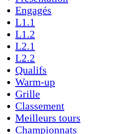
Engagés
L1.1
L1.2
L2.1
L2.2
Qualifs
Warm-up
Grille
Classement
Meilleurs tours
Championnats