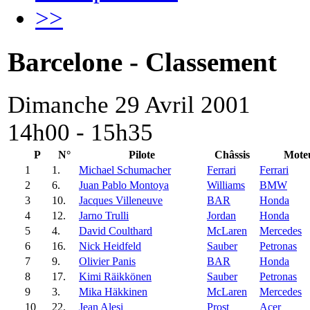
>>
Barcelone - Classement
Dimanche 29 Avril 2001
14h00 - 15h35
P
N°
Pilote
Châssis
Mote
1
1.
Michael Schumacher
Ferrari
Ferrari
2
6.
Juan Pablo Montoya
Williams
BMW
3
10.
Jacques Villeneuve
BAR
Honda
4
12.
Jarno Trulli
Jordan
Honda
5
4.
David Coulthard
McLaren
Mercedes
6
16.
Nick Heidfeld
Sauber
Petronas
7
9.
Olivier Panis
BAR
Honda
8
17.
Kimi Räikkönen
Sauber
Petronas
9
3.
Mika Häkkinen
McLaren
Mercedes
10
22.
Jean Alesi
Prost
Acer