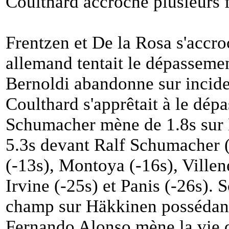
Coulthard accroche plusieurs f
Frentzen et De la Rosa s'accro
allemand tentait le dépassemen
Bernoldi abandonne sur incide
Coulthard s'apprêtait à le dépa
Schumacher mène de 1.8s sur H
5.3s devant Ralf Schumacher (à
(-13s), Montoya (-16s), Villen
Irvine (-25s) et Panis (-26s)
champ sur Häkkinen possédant
Fernando Alonso mène la vie d