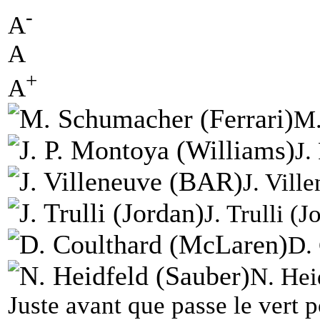
-
A
A
+
A
M.
J.
J. Vill
J. Trulli (J
D.
N. Hei
Juste avant que passe le vert 