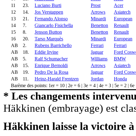
11
23.
Luciano Burti
Prost
Acer
12
14.
Jos Verstappen
Arrows
Asiatech
13
21.
Fernando Alonso
Minardi
European
14
7.
Giancarlo Fisichella
Benetton
Renault
15
8.
Jenson Button
Benetton
Renault
16
20.
Tarso Marquès
Minardi
European
AB
2.
Rubens Barrichello
Ferrari
Ferrari
AB
18.
Eddie Irvine
Jaguar
Ford Cosw
AB
5.
Ralf Schumacher
Williams
BMW
AB
15.
Enrique Bernoldi
Arrows
Asiatech
AB
19.
Pedro De la Rosa
Jaguar
Ford Cosw
AB
11.
Heinz-Harald Frentzen
Jordan
Honda
Barème des points: 1er = 10 | 2e = 6 | 3e = 4 | 4e = 3 | 5e = 2 | 6e
* Les changements intervenus
Häkkinen (embrayage) est clas
Häkkinen laisse la victoire