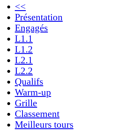
<<
Présentation
Engagés
L1.1
L1.2
L2.1
L2.2
Qualifs
Warm-up
Grille
Classement
Meilleurs tours