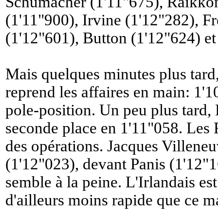
Schumacher (1'11"675), Räikkön
(1'11"900), Irvine (1'12"282), Fr
(1'12"601), Button (1'12"624) et
Mais quelques minutes plus tar
reprend les affaires en main: 1'1
pole-position. Un peu plus tard, B
seconde place en 1'11"058. Les Fe
des opérations. Jacques Villeneuv
(1'12"023), devant Panis (1'12"1
semble à la peine. L'Irlandais est
d'ailleurs moins rapide que ce m