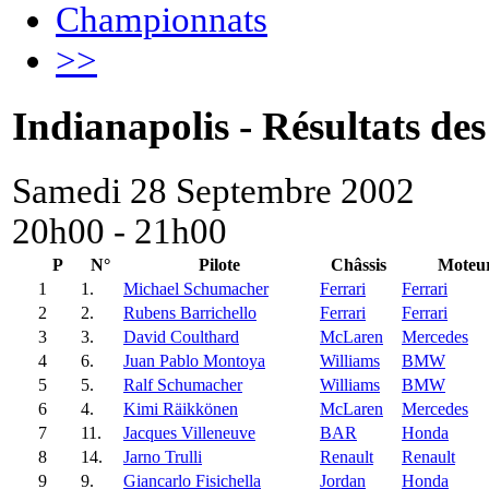
Championnats
>>
Indianapolis - Résultats des
Samedi 28 Septembre 2002
20h00 - 21h00
P
N°
Pilote
Châssis
Moteu
1
1.
Michael Schumacher
Ferrari
Ferrari
2
2.
Rubens Barrichello
Ferrari
Ferrari
3
3.
David Coulthard
McLaren
Mercedes
4
6.
Juan Pablo Montoya
Williams
BMW
5
5.
Ralf Schumacher
Williams
BMW
6
4.
Kimi Räikkönen
McLaren
Mercedes
7
11.
Jacques Villeneuve
BAR
Honda
8
14.
Jarno Trulli
Renault
Renault
9
9.
Giancarlo Fisichella
Jordan
Honda