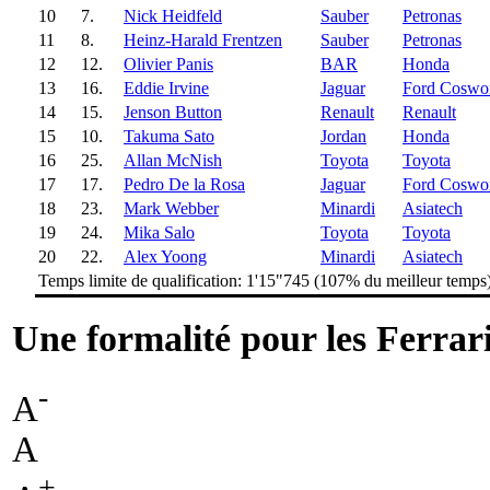
10
7.
Nick Heidfeld
Sauber
Petronas
11
8.
Heinz-Harald Frentzen
Sauber
Petronas
12
12.
Olivier Panis
BAR
Honda
13
16.
Eddie Irvine
Jaguar
Ford Coswo
14
15.
Jenson Button
Renault
Renault
15
10.
Takuma Sato
Jordan
Honda
16
25.
Allan McNish
Toyota
Toyota
17
17.
Pedro De la Rosa
Jaguar
Ford Coswo
18
23.
Mark Webber
Minardi
Asiatech
19
24.
Mika Salo
Toyota
Toyota
20
22.
Alex Yoong
Minardi
Asiatech
Temps limite de qualification: 1'15"745 (107% du meilleur temps
Une formalité pour les Ferrar
-
A
A
+