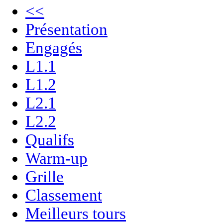
<<
Présentation
Engagés
L1.1
L1.2
L2.1
L2.2
Qualifs
Warm-up
Grille
Classement
Meilleurs tours