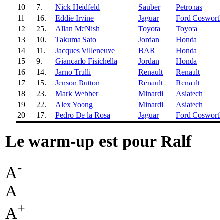
10
7.
Nick Heidfeld
Sauber
Petronas
11
16.
Eddie Irvine
Jaguar
Ford Coswort
12
25.
Allan McNish
Toyota
Toyota
13
10.
Takuma Sato
Jordan
Honda
14
11.
Jacques Villeneuve
BAR
Honda
15
9.
Giancarlo Fisichella
Jordan
Honda
16
14.
Jarno Trulli
Renault
Renault
17
15.
Jenson Button
Renault
Renault
18
23.
Mark Webber
Minardi
Asiatech
19
22.
Alex Yoong
Minardi
Asiatech
20
17.
Pedro De la Rosa
Jaguar
Ford Coswort
Le warm-up est pour Ralf
-
A
A
+
A