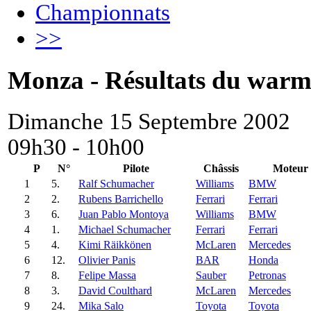
Championnats
>>
Monza - Résultats du war
Dimanche 15 Septembre 2002
09h30 - 10h00
P
N°
Pilote
Châssis
Moteur
1
5.
Ralf Schumacher
Williams
BMW
2
2.
Rubens Barrichello
Ferrari
Ferrari
3
6.
Juan Pablo Montoya
Williams
BMW
4
1.
Michael Schumacher
Ferrari
Ferrari
5
4.
Kimi Räikkönen
McLaren
Mercedes
6
12.
Olivier Panis
BAR
Honda
7
8.
Felipe Massa
Sauber
Petronas
8
3.
David Coulthard
McLaren
Mercedes
9
24.
Mika Salo
Toyota
Toyota