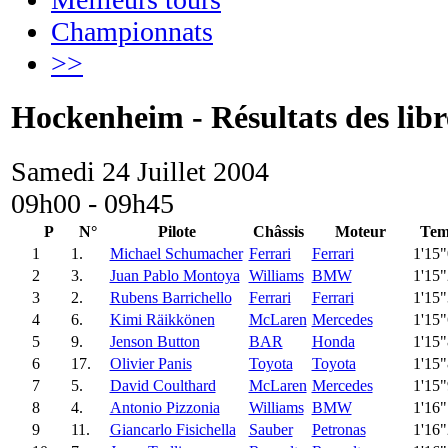
Championnats
>>
Hockenheim - Résultats des libr
Samedi 24 Juillet 2004
09h00 - 09h45
P
N°
Pilote
Châssis
Moteur
Tem
1
1.
Michael Schumacher
Ferrari
Ferrari
1'15
2
3.
Juan Pablo Montoya
Williams
BMW
1'15
3
2.
Rubens Barrichello
Ferrari
Ferrari
1'15
4
6.
Kimi Räikkönen
McLaren
Mercedes
1'15
5
9.
Jenson Button
BAR
Honda
1'15
6
17.
Olivier Panis
Toyota
Toyota
1'15
7
5.
David Coulthard
McLaren
Mercedes
1'15
8
4.
Antonio Pizzonia
Williams
BMW
1'16
9
11.
Giancarlo Fisichella
Sauber
Petronas
1'16