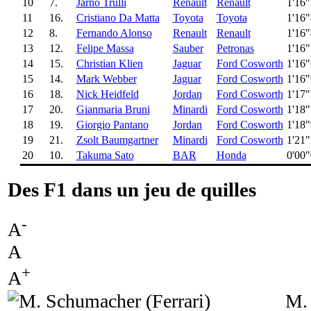
10
7.
Jarno Trulli
Renault
Renault
1'16
11
16.
Cristiano Da Matta
Toyota
Toyota
1'16
12
8.
Fernando Alonso
Renault
Renault
1'16
13
12.
Felipe Massa
Sauber
Petronas
1'16
14
15.
Christian Klien
Jaguar
Ford Cosworth
1'16
15
14.
Mark Webber
Jaguar
Ford Cosworth
1'16
16
18.
Nick Heidfeld
Jordan
Ford Cosworth
1'17
17
20.
Gianmaria Bruni
Minardi
Ford Cosworth
1'18
18
19.
Giorgio Pantano
Jordan
Ford Cosworth
1'18
19
21.
Zsolt Baumgartner
Minardi
Ford Cosworth
1'21
20
10.
Takuma Sato
BAR
Honda
0'00
Des F1 dans un jeu de quilles
-
A
A
+
A
M. 