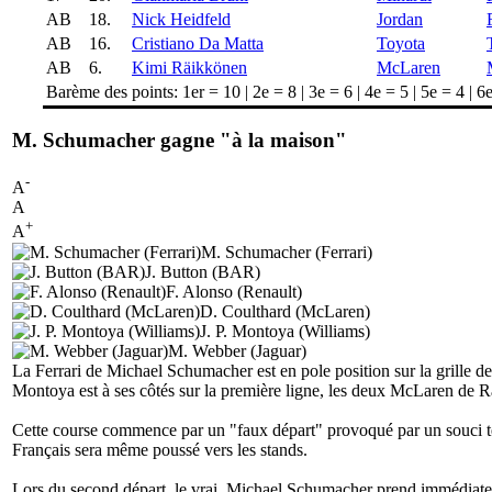
AB
18.
Nick Heidfeld
Jordan
AB
16.
Cristiano Da Matta
Toyota
AB
6.
Kimi Räikkönen
McLaren
Barème des points: 1er = 10 | 2e = 8 | 3e = 6 | 4e = 5 | 5e = 4 | 6e
M. Schumacher gagne "à la maison"
-
A
A
+
A
M. Schumacher (Ferrari)
J. Button (BAR)
F. Alonso (Renault)
D. Coulthard (McLaren)
J. P. Montoya (Williams)
M. Webber (Jaguar)
La Ferrari de Michael Schumacher est en pole position sur la grille d
Montoya est à ses côtés sur la première ligne, les deux McLaren de Rä
Cette course commence par un "faux départ" provoqué par un souci tec
Français sera même poussé vers les stands.
Lors du second départ, le vrai, Michael Schumacher prend immédiateme