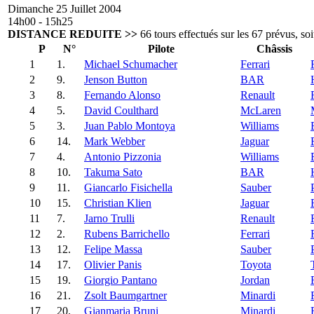
Dimanche 25 Juillet 2004
14h00 - 15h25
DISTANCE REDUITE >>
66 tours effectués sur les 67 prévus, s
P
N°
Pilote
Châssis
1
1.
Michael Schumacher
Ferrari
2
9.
Jenson Button
BAR
3
8.
Fernando Alonso
Renault
4
5.
David Coulthard
McLaren
5
3.
Juan Pablo Montoya
Williams
6
14.
Mark Webber
Jaguar
7
4.
Antonio Pizzonia
Williams
8
10.
Takuma Sato
BAR
9
11.
Giancarlo Fisichella
Sauber
10
15.
Christian Klien
Jaguar
11
7.
Jarno Trulli
Renault
12
2.
Rubens Barrichello
Ferrari
13
12.
Felipe Massa
Sauber
14
17.
Olivier Panis
Toyota
15
19.
Giorgio Pantano
Jordan
16
21.
Zsolt Baumgartner
Minardi
17
20.
Gianmaria Bruni
Minardi