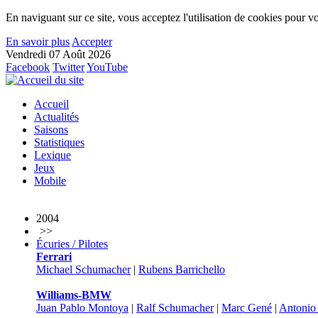
En naviguant sur ce site, vous acceptez l'utilisation de cookies pour vo
En savoir plus
Accepter
Vendredi 07 Août 2026
Facebook
Twitter
YouTube
Accueil
Actualités
Saisons
Statistiques
Lexique
Jeux
Mobile
2004
>>
Écuries / Pilotes
Ferrari
Michael Schumacher
|
Rubens Barrichello
Williams-BMW
Juan Pablo Montoya
|
Ralf Schumacher
|
Marc Gené
|
Antonio 