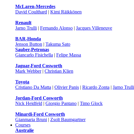
McLaren-Mercedes
David Coulthard
|
Kimi Räikkönen
Renault
Jarno Trulli
|
Fernando Alonso
|
Jacques Villeneuve
BAR-Honda
Jenson Button
|
Takuma Sato
Sauber-Petronas
Giancarlo Fisichella
|
Felipe Massa
Jaguar-Ford Cosworth
Mark Webber
|
Christian Klien
Toyota
Cristiano Da Matta
|
Olivier Panis
|
Ricardo Zonta
|
Jarno Trull
Jordan-Ford Cosworth
Nick Heidfeld
|
Giorgio Pantano
|
Timo Glock
Minardi-Ford Cosworth
Gianmaria Bruni
|
Zsolt Baumgartner
Courses
Australie