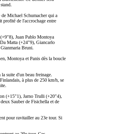
 stand.
ite de Michael Schumacher qui a
 profité de l'accrochage entre
 (+9"8), Juan Pablo Montoya
 Da Matta (+24"9), Giancarlo
t Gianmaria Bruni.
önen, Montoya et Panis dès la boucle
a suite d'un beau freinage.
 Finlandais, à plus de 250 km/h, se
ite.
n (+15"1), Jarno Trulli (+20"4),
deux Sauber de Fisichella et de
nt pour ravitailler au 23e tour. Si
rentrent au 29e tour. Ces