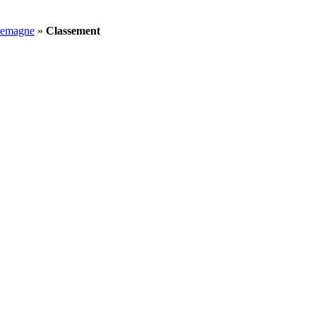
llemagne
»
Classement