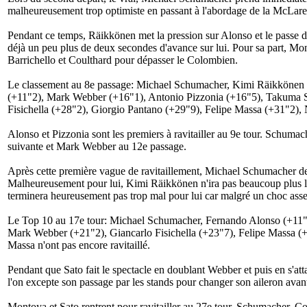
malheureusement trop optimiste en passant à l'abordage de la McLaren 
Pendant ce temps, Räikkönen met la pression sur Alonso et le passe d
déjà un peu plus de deux secondes d'avance sur lui. Pour sa part, Mon
Barrichello et Coulthard pour dépasser le Colombien.
Le classement au 8e passage: Michael Schumacher, Kimi Räikkönen (
(+11"2), Mark Webber (+16"1), Antonio Pizzonia (+16"5), Takuma Sa
Fisichella (+28"2), Giorgio Pantano (+29"9), Felipe Massa (+31"2), 
Alonso et Pizzonia sont les premiers à ravitailler au 9e tour. Schumac
suivante et Mark Webber au 12e passage.
Après cette première vague de ravitaillement, Michael Schumacher de
Malheureusement pour lui, Kimi Räikkönen n'ira pas beaucoup plus loin,
terminera heureusement pas trop mal pour lui car malgré un choc asse
Le Top 10 au 17e tour: Michael Schumacher, Fernando Alonso (+11"3
Mark Webber (+21"2), Giancarlo Fisichella (+23"7), Felipe Massa (+2
Massa n'ont pas encore ravitaillé.
Pendant que Sato fait le spectacle en doublant Webber et puis en s'attaq
l'on excepte son passage par les stands pour changer son aileron avant,
Montoya et Sato rentrent pour ravitailler au 27e tour. Schumacher, Cou