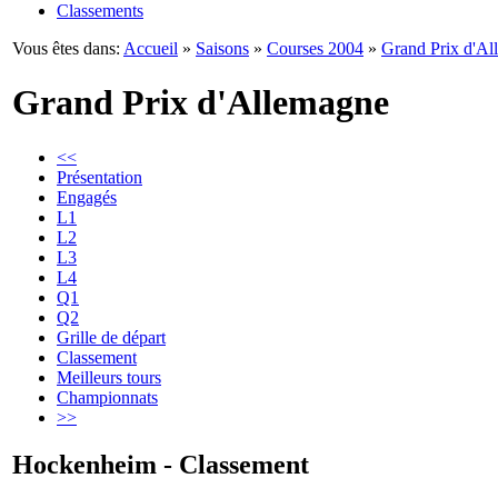
Classements
Vous êtes dans:
Accueil
»
Saisons
»
Courses 2004
»
Grand Prix d'A
Grand Prix d'Allemagne
<<
Présentation
Engagés
L1
L2
L3
L4
Q1
Q2
Grille de départ
Classement
Meilleurs tours
Championnats
>>
Hockenheim - Classement