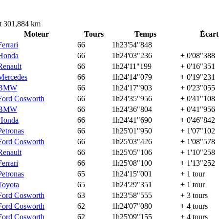
oit 301,884 km
Moteur
Tours
Temps
Écart
Ferrari
66
1h23'54"848
Honda
66
1h24'03"236
+ 0'08"388
Renault
66
1h24'11"199
+ 0'16"351
Mercedes
66
1h24'14"079
+ 0'19"231
BMW
66
1h24'17"903
+ 0'23"055
Ford Cosworth
66
1h24'35"956
+ 0'41"108
BMW
66
1h24'36"804
+ 0'41"956
Honda
66
1h24'41"690
+ 0'46"842
Petronas
66
1h25'01"950
+ 1'07"102
Ford Cosworth
66
1h25'03"426
+ 1'08"578
Renault
66
1h25'05"106
+ 1'10"258
Ferrari
66
1h25'08"100
+ 1'13"252
Petronas
65
1h24'15"001
+ 1 tour
Toyota
65
1h24'29"351
+ 1 tour
Ford Cosworth
63
1h23'58"555
+ 3 tours
Ford Cosworth
62
1h24'07"080
+ 4 tours
Ford Cosworth
62
1h25'09"155
+ 4 tours