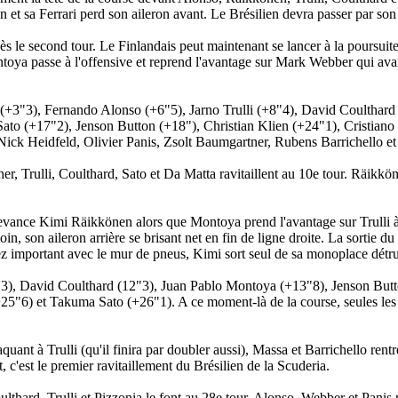
et sa Ferrari perd son aileron avant. Le Brésilien devra passer par son
ès le second tour. Le Finlandais peut maintenant se lancer à la poursu
toya passe à l'offensive et reprend l'avantage sur Mark Webber qui avait
+3"3), Fernando Alonso (+6"5), Jarno Trulli (+8"4), David Coulthard
to (+17"2), Jenson Button (+18"), Christian Klien (+24"1), Cristiano
Nick Heidfeld, Olivier Panis, Zsolt Baumgartner, Rubens Barrichello e
her, Trulli, Coulthard, Sato et Da Matta ravitaillent au 10e tour. Räikk
vance Kimi Räikkönen alors que Montoya prend l'avantage sur Trulli à l
 son aileron arrière se brisant net en fin de ligne droite. La sortie du
z important avec le mur de pneus, Kimi sort seul de sa monoplace détru
), David Coulthard (12"3), Juan Pablo Montoya (+13"8), Jenson Butto
5"6) et Takuma Sato (+26"1). A ce moment-là de la course, seules les 
uant à Trulli (qu'il finira par doubler aussi), Massa et Barrichello rentre
 c'est le premier ravitaillement du Brésilien de la Scuderia.
lthard, Trulli et Pizzonia le font au 28e tour. Alonso, Webber et Panis 