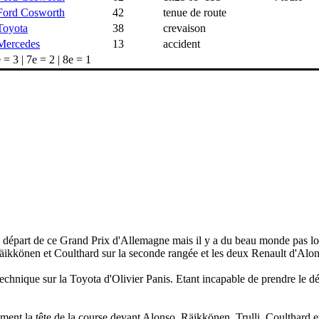
Ford Cosworth
42
tenue de route
Toyota
38
crevaison
Mercedes
13
accident
 = 3 | 7e = 2 | 8e = 1
e départ de ce Grand Prix d'Allemagne mais il y a du beau monde pas loi
ikkönen et Coulthard sur la seconde rangée et les deux Renault d'Alonso
hnique sur la Toyota d'Olivier Panis. Etant incapable de prendre le dé
nt la tête de la course devant Alonso, Räikkönen, Trulli, Coulthard et