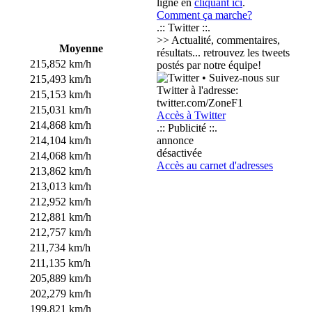
ligne en
cliquant ici
.
Comment ça marche?
.:: Twitter ::.
>> Actualité, commentaires,
Moyenne
résultats... retrouvez les tweets
215,852 km/h
postés par notre équipe!
• Suivez-nous sur
215,493 km/h
Twitter à l'adresse:
215,153 km/h
twitter.com/ZoneF1
215,031 km/h
Accès à Twitter
214,868 km/h
.:: Publicité ::.
214,104 km/h
annonce
désactivée
214,068 km/h
Accès au carnet d'adresses
213,862 km/h
213,013 km/h
212,952 km/h
212,881 km/h
212,757 km/h
211,734 km/h
211,135 km/h
205,889 km/h
202,279 km/h
199,821 km/h