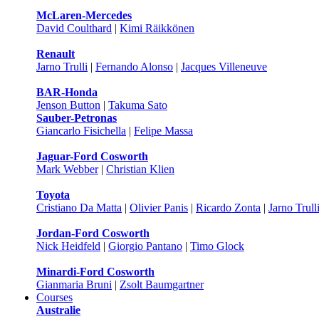
McLaren-Mercedes
David Coulthard
|
Kimi Räikkönen
Renault
Jarno Trulli
|
Fernando Alonso
|
Jacques Villeneuve
BAR-Honda
Jenson Button
|
Takuma Sato
Sauber-Petronas
Giancarlo Fisichella
|
Felipe Massa
Jaguar-Ford Cosworth
Mark Webber
|
Christian Klien
Toyota
Cristiano Da Matta
|
Olivier Panis
|
Ricardo Zonta
|
Jarno Trull
Jordan-Ford Cosworth
Nick Heidfeld
|
Giorgio Pantano
|
Timo Glock
Minardi-Ford Cosworth
Gianmaria Bruni
|
Zsolt Baumgartner
Courses
Australie