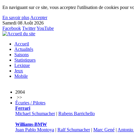
En naviguant sur ce site, vous acceptez l'utilisation de cookies pour vo
En savoir plus
Accepter
Samedi 08 Août 2026
Facebook
Twitter
YouTube
Accueil
Actualités
Saisons
Statistiques
Lexique
Jeux
Mobile
2004
>>
Écuries / Pilotes
Ferrari
Michael Schumacher
|
Rubens Barrichello
Williams-BMW
Juan Pablo Montoya
|
Ralf Schumacher
|
Marc Gené
|
Antonio 