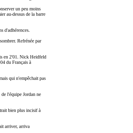
conserver un peu moins
ier au-dessus de la barre
ons d'adhérences.
s sombrer. Refrénée par
ais en 2'01. Nick Heidfeld
104 du Français à
 mais qui n'empêchait pas
 de l'équipe Jordan ne
ait bien plus incisif à
it arriver, arriva