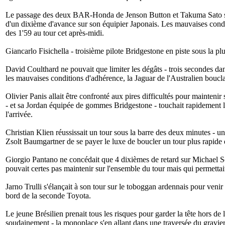
Le passage des deux BAR-Honda de Jenson Button et Takuma Sato se so
d'un dixième d'avance sur son équipier Japonais. Les mauvaises condit
des 1'59 au tour cet après-midi.
Giancarlo Fisichella - troisième pilote Bridgestone en piste sous la p
David Coulthard ne pouvait que limiter les dégâts - trois secondes da
les mauvaises conditions d'adhérence, la Jaguar de l'Australien boucla
Olivier Panis allait être confronté aux pires difficultés pour mainteni
- et sa Jordan équipée de gommes Bridgestone - touchait rapidement 
l'arrivée.
Christian Klien réussissait un tour sous la barre des deux minutes - 
Zsolt Baumgartner de se payer le luxe de boucler un tour plus rapide
Giorgio Pantano ne concédait que 4 dixièmes de retard sur Michael Sch
pouvait certes pas maintenir sur l'ensemble du tour mais qui permettait
Jarno Trulli s'élançait à son tour sur le toboggan ardennais pour venir
bord de la seconde Toyota.
Le jeune Brésilien prenait tous les risques pour garder la tête hors de l'
soudainement - la monoplace s'en allant dans une traversée du gravier 