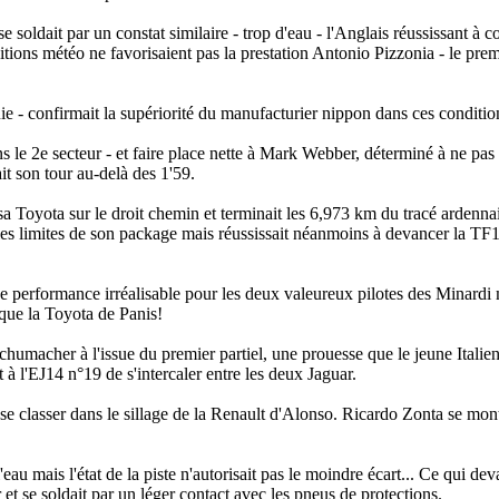
ldait par un constat similaire - trop d'eau - l'Anglais réussissant à 
ions météo ne favorisaient pas la prestation Antonio Pizzonia - le prem
luie - confirmait la supériorité du manufacturier nippon dans ces conditi
ns le 2e secteur - et faire place nette à Mark Webber, déterminé à ne pa
it son tour au-delà des 1'59.
r sa Toyota sur le droit chemin et terminait les 6,973 km du tracé ardenn
les limites de son package mais réussissait néanmoins à devancer la TF
une performance irréalisable pour les deux valeureux pilotes des Minardi
 que la Toyota de Panis!
umacher à l'issue du premier partiel, une prouesse que le jeune Italien
 à l'EJ14 n°19 de s'intercaler entre les deux Jaguar.
 se classer dans le sillage de la Renault d'Alonso. Ricardo Zonta se montr
eau mais l'état de la piste n'autorisait pas le moindre écart... Ce qui deva
et se soldait par un léger contact avec les pneus de protections.