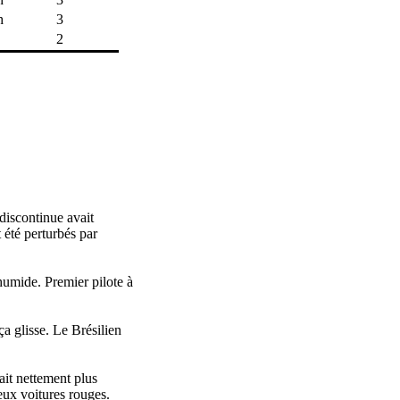
h
3
2
 discontinue avait
 été perturbés par
 humide. Premier pilote à
ça glisse. Le Brésilien
ait nettement plus
eux voitures rouges.