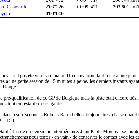
ord Cosworth
2'03"226
+ 0'09"471
203,801 km/
oyota
0'00"000
uipes n'ont pas été vernis ce matin. Un épais brouillard mêlé à une pluie
es à une petite session de 15 minutes à peine, les derniers instants ayant
au Rouge.
e pré-qualification de ce GP de Belgique mais la piste était encore très
- tout en restant sur ses gardes.
 place à son 'second' - Rubens Barrichello - toujours très à l'aise quand 
: +1"158!
etard à l'issue du deuxième intermédiaire. Juan Pablo Montoya se montr
etranchements pour tenter - en vain - de conserver le contact avec les d