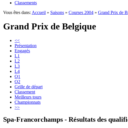
Classements
Vous êtes dans:
Accueil
»
Saisons
»
Courses 2004
»
Grand Prix de B
Grand Prix de Belgique
<<
Présentation
Engagés
L1
L2
L3
L4
Q1
Q2
Grille de départ
Classement
Meilleurs tours
Championnats
>>
Spa-Francorchamps - Résultats des qualifi