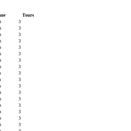
nne
Tours
h
3
h
3
h
3
h
3
h
3
h
3
h
3
h
3
h
3
h
3
h
3
h
3
h
3
h
3
h
3
h
3
h
3
h
3