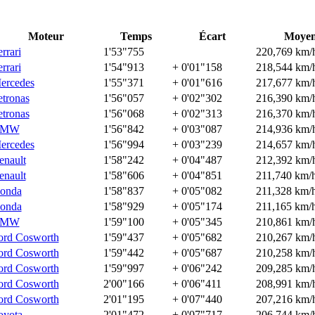
Moteur
Temps
Écart
Moye
rrari
1'53"755
220,769 km/
rrari
1'54"913
+ 0'01"158
218,544 km/
ercedes
1'55"371
+ 0'01"616
217,677 km/
etronas
1'56"057
+ 0'02"302
216,390 km/
etronas
1'56"068
+ 0'02"313
216,370 km/
BMW
1'56"842
+ 0'03"087
214,936 km/
ercedes
1'56"994
+ 0'03"239
214,657 km/
enault
1'58"242
+ 0'04"487
212,392 km/
enault
1'58"606
+ 0'04"851
211,740 km/
onda
1'58"837
+ 0'05"082
211,328 km/
onda
1'58"929
+ 0'05"174
211,165 km/
BMW
1'59"100
+ 0'05"345
210,861 km/
ord Cosworth
1'59"437
+ 0'05"682
210,267 km/
ord Cosworth
1'59"442
+ 0'05"687
210,258 km/
ord Cosworth
1'59"997
+ 0'06"242
209,285 km/
ord Cosworth
2'00"166
+ 0'06"411
208,991 km/
ord Cosworth
2'01"195
+ 0'07"440
207,216 km/
oyota
2'01"472
+ 0'07"717
206,744 km/