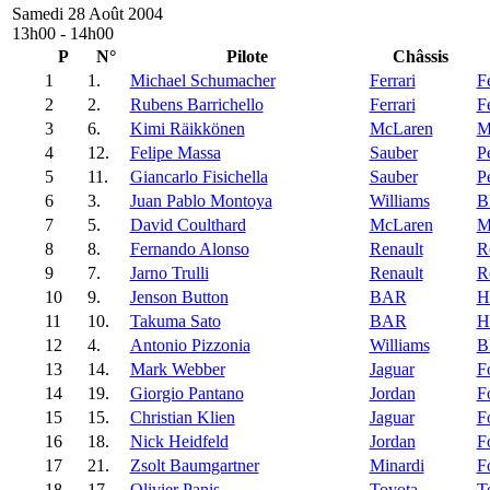
Samedi 28 Août 2004
13h00 - 14h00
P
N°
Pilote
Châssis
1
1.
Michael Schumacher
Ferrari
Fe
2
2.
Rubens Barrichello
Ferrari
Fe
3
6.
Kimi Räikkönen
McLaren
M
4
12.
Felipe Massa
Sauber
P
5
11.
Giancarlo Fisichella
Sauber
P
6
3.
Juan Pablo Montoya
Williams
7
5.
David Coulthard
McLaren
M
8
8.
Fernando Alonso
Renault
R
9
7.
Jarno Trulli
Renault
R
10
9.
Jenson Button
BAR
H
11
10.
Takuma Sato
BAR
H
12
4.
Antonio Pizzonia
Williams
13
14.
Mark Webber
Jaguar
F
14
19.
Giorgio Pantano
Jordan
F
15
15.
Christian Klien
Jaguar
F
16
18.
Nick Heidfeld
Jordan
F
17
21.
Zsolt Baumgartner
Minardi
F
18
17.
Olivier Panis
Toyota
T