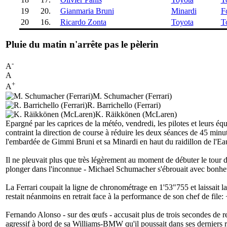
19
20.
Gianmaria Bruni
Minardi
F
20
16.
Ricardo Zonta
Toyota
T
Pluie du matin n'arrête pas le pèlerin
-
A
A
+
A
M. Schumacher (Ferrari)
R. Barrichello (Ferrari)
K. Räikkönen (McLaren)
Epargné par les caprices de la météo, vendredi, les pilotes et leurs éq
contraint la direction de course à réduire les deux séances de 45 minut
l'embardée de Gimmi Bruni et sa Minardi en haut du raidillon de l'E
Il ne pleuvait plus que très légèrement au moment de débuter le tour d
plonger dans l'inconnue - Michael Schumacher s'ébrouait avec bonheur 
La Ferrari coupait la ligne de chronométrage en 1'53"755 et laissait la
restait néanmoins en retrait face à la performance de son chef de file
Fernando Alonso - sur des œufs - accusait plus de trois secondes de r
agressif à bord de sa Williams-BMW qu'il poussait dans ses derniers r