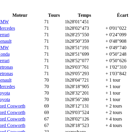
Moteur
Tours
Temps
Écart
BMW
71
1h28'01"451
ercedes
71
1h28'02"473
+ 0'01"022
errari
71
1h28'25"550
+ 0'24"099
enault
71
1h28'50"359
+ 0'48"908
BMW
71
1h28'51"191
+ 0'49"740
onda
71
1h28'51"699
+ 0'50"248
errari
71
1h28'52"077
+ 0'50"626
etronas
71
1h29'03"761
+ 1'02"310
etronas
71
1h29'05"293
+ 1'03"842
enault
70
1h28'04"721
+ 1 tour
ercedes
70
1h28'18"905
+ 1 tour
oyota
70
1h28'32"201
+ 1 tour
oyota
70
1h28'56"280
+ 1 tour
ord Cosworth
69
1h28'12"131
+ 2 tours
ord Cosworth
69
1h29'03"524
+ 2 tours
ord Cosworth
67
1h28'02"126
+ 4 tours
ord Cosworth
67
1h28'18"523
+ 4 tours
ord Cosworth
23
accrochage