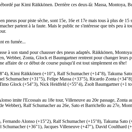
te débordé par Kimi Räikkönen. Derrière ces deux-là: Massa, Montoya, But
es en pneus pour piste sèche, sont 15e, 16e et 17e mais tous à plus de 1
acher partent à la faute. Mais le public ne s'intéresse que très peu à tou
our.
nt en fumée...
asse à son stand pour chausser des pneus adaptés. Räikkönen, Montoya, 
en, Webber, Zonta, Glock et Baumgartner rentrent pour changer leurs p
nne affaire de ce début de course puisqu'il est tout simplement en tête!
+8"4), Kimi Räikkönen (+10"), Ralf Schumacher (+14"8), Takuma Sato
el Schumacher (+31"5), Felipe Massa (+33"5), Ricardo Zonta (+34"8), 
 Timo Glock (+54"3), Nick Heidfeld (+55"4), Zsolt Baumgartner (+1 to
. Alonso imite l'Ecossais au 18e tour, Villeneuve au 20e passage, Zonta 
on de Webber), Ralf Schumacher au 26e, Sato et Barrichello au 27e, Mo
, Fernando Alonso (+15"2), Ralf Schumacher (+15"8), Takuma Sato (+
el Schumacher (+36"1), Jacques Villeneuve (+47"), David Coulthard (+4