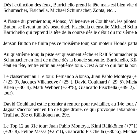
Dès l'extinction des feux, Barrichello prend la tête mais est bien vi
Schumacher, Fisichella, Michael Schumacher, Zonta, etc...
A l'issue du premier tour, Alonso, Villeneuve et Coulthard, les pilot
Button se livrent un très beau duel, Fisichella et ensuite Michael Schum
Barrichello qui reprend la tête de la course dès le début du troisième t
Jenson Button ne finira pas ce troisième tour, son moteur Honda parta
Au quatrième tour, la piste est quasiment sèche et Ralf Schumacher p
Schumacher en font de même dès la boucle suivante. Barrichello, Kli
était en tête, rentre enfin au septième tour. C'est Alonso qui fait la bo
Le classement au 11e tour: Fernando Alonso, Juan Pablo Montoya (
(+23"9), Jacques Villeneuve (+25"), David Coulthard (+29"5), Micha
Klien (+36"4), Mark Webber (+39"8), Giancarlo Fisichella (+49"2),
tour).
David Coulthard est le premier à rentrer pour ravitailler, au 14e tour
Jaguar s'accrochent en fin de ligne droite, ce qui provoque l'aband
Trulli au 28e et Räikkönen au 29e.
Le Top 12 au 31e tour: Juan Pablo Montoya, Kimi Räikkönen (+7"1)
(+20"8), Felipe Massa (+25"1), Giancarlo Fisichella (+30"6), Micha