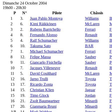
Dimanche 24 Octobre 2004
19h00 - 20h30
P
N°
Pilote
Châssis
1
3.
Juan Pablo Montoya
Williams
2
6.
Kimi Räikkönen
McLaren
M
3
2.
Rubens Barrichello
Ferrari
F
4
8.
Fernando Alonso
Renault
R
5
4.
Ralf Schumacher
Williams
6
10.
Takuma Sato
BAR
H
7
1.
Michael Schumacher
Ferrari
F
8
12.
Felipe Massa
Sauber
P
9
11.
Giancarlo Fisichella
Sauber
P
10
7.
Jacques Villeneuve
Renault
R
11
5.
David Coulthard
McLaren
M
12
16.
Jarno Trulli
Toyota
T
13
17.
Ricardo Zonta
Toyota
T
14
15.
Christian Klien
Jaguar
F
15
19.
Timo Glock
Jordan
F
16
21.
Zsolt Baumgartner
Minardi
F
17
20.
Gianmaria Bruni
Minardi
F
AB
14.
Mark Webber
Jaguar
F