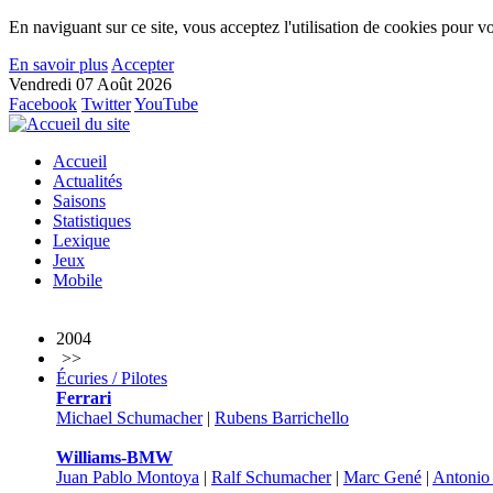
En naviguant sur ce site, vous acceptez l'utilisation de cookies pour vo
En savoir plus
Accepter
Vendredi 07 Août 2026
Facebook
Twitter
YouTube
Accueil
Actualités
Saisons
Statistiques
Lexique
Jeux
Mobile
2004
>>
Écuries / Pilotes
Ferrari
Michael Schumacher
|
Rubens Barrichello
Williams-BMW
Juan Pablo Montoya
|
Ralf Schumacher
|
Marc Gené
|
Antonio 