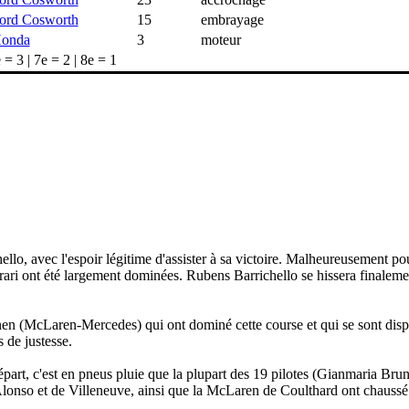
ord Cosworth
15
embrayage
onda
3
moteur
 = 3 | 7e = 2 | 8e = 1
o, avec l'espoir légitime d'assister à sa victoire. Malheureusement pour 
errari ont été largement dominées. Rubens Barrichello se hissera finaleme
 (McLaren-Mercedes) qui ont dominé cette course et qui se sont disput
 de justesse.
épart, c'est en pneus pluie que la plupart des 19 pilotes (Gianmaria Brun
d'Alonso et de Villeneuve, ainsi que la McLaren de Coulthard ont chaussé