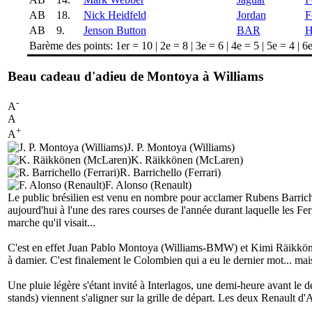
AB
18.
Nick Heidfeld
Jordan
F
AB
9.
Jenson Button
BAR
H
Barème des points: 1er = 10 | 2e = 8 | 3e = 6 | 4e = 5 | 5e = 4 | 6e
Beau cadeau d'adieu de Montoya à Williams
-
A
A
+
A
J. P. Montoya (Williams)
K. Räikkönen (McLaren)
R. Barrichello (Ferrari)
F. Alonso (Renault)
Le public brésilien est venu en nombre pour acclamer Rubens Barrichell
aujourd'hui à l'une des rares courses de l'année durant laquelle les F
marche qu'il visait...
C'est en effet Juan Pablo Montoya (Williams-BMW) et Kimi Räikkönen
à damier. C'est finalement le Colombien qui a eu le dernier mot... mais
Une pluie légère s'étant invité à Interlagos, une demi-heure avant le d
stands) viennent s'aligner sur la grille de départ. Les deux Renault 