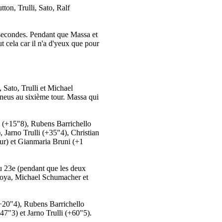
ton, Trulli, Sato, Ralf
5 secondes. Pendant que Massa et
t cela car il n'a d'yeux que pour
Sato, Trulli et Michael
neus au sixième tour. Massa qui
 (+15"8), Rubens Barrichello
Jarno Trulli (+35"4), Christian
ur) et Gianmaria Bruni (+1
au 23e (pendant que les deux
ntoya, Michael Schumacher et
20"4), Rubens Barrichello
7"3) et Jarno Trulli (+60"5).