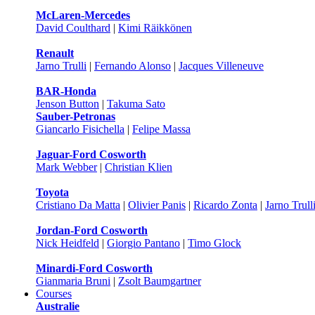
McLaren-Mercedes
David Coulthard
|
Kimi Räikkönen
Renault
Jarno Trulli
|
Fernando Alonso
|
Jacques Villeneuve
BAR-Honda
Jenson Button
|
Takuma Sato
Sauber-Petronas
Giancarlo Fisichella
|
Felipe Massa
Jaguar-Ford Cosworth
Mark Webber
|
Christian Klien
Toyota
Cristiano Da Matta
|
Olivier Panis
|
Ricardo Zonta
|
Jarno Trull
Jordan-Ford Cosworth
Nick Heidfeld
|
Giorgio Pantano
|
Timo Glock
Minardi-Ford Cosworth
Gianmaria Bruni
|
Zsolt Baumgartner
Courses
Australie