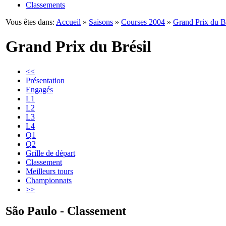
Classements
Vous êtes dans:
Accueil
»
Saisons
»
Courses 2004
»
Grand Prix du Br
Grand Prix du Brésil
<<
Présentation
Engagés
L1
L2
L3
L4
Q1
Q2
Grille de départ
Classement
Meilleurs tours
Championnats
>>
São Paulo - Classement