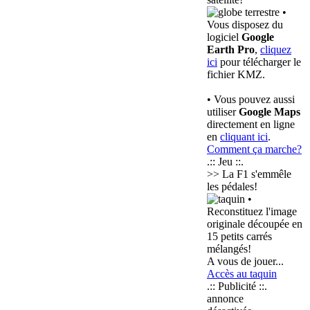
•
Vous disposez du
logiciel
Google
Earth Pro
,
cliquez
ici
pour télécharger le
fichier KMZ.
• Vous pouvez aussi
utiliser
Google Maps
directement en ligne
en
cliquant ici
.
Comment ça marche?
.:: Jeu ::.
>> La F1 s'emmêle
les pédales!
•
Reconstituez l'image
originale découpée en
15 petits carrés
mélangés!
A vous de jouer...
Accès au taquin
.:: Publicité ::.
annonce