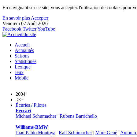
En naviguant sur ce site, vous acceptez l'utilisation de cookies pour vo
En savoir plus
Accepter
Vendredi 07 Août 2026
Facebook
Twitter
YouTube
Accueil
Actualités
Saisons
Statistiques
Lexique
Jeux
Mobile
2004
>>
Écuries / Pilotes
Ferrari
Michael Schumacher
|
Rubens Barrichello
Williams-BMW
Juan Pablo Montoya
|
Ralf Schumacher
|
Marc Gené
|
Antonio 