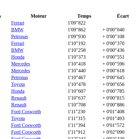
s
Moteur
Temps
Écart
Ferrari
1'09"822
BMW
1'09"862
+ 0'00"040
Petronas
1'09"930
+ 0'00"108
Ferrari
1'10"192
+ 0'00"370
BMW
1'10"258
+ 0'00"436
Honda
1'10"373
+ 0'00"551
Mercedes
1'10"418
+ 0'00"596
Mercedes
1'10"440
+ 0'00"618
Petronas
1'10"467
+ 0'00"645
Toyota
1'10"478
+ 0'00"656
Honda
1'10"607
+ 0'00"785
Renault
1'10"637
+ 0'00"815
Renault
1'10"708
+ 0'00"886
Ford Cosworth
1'11"230
+ 0'01"408
Toyota
1'11"315
+ 0'01"493
Ford Cosworth
1'11"394
+ 0'01"572
Ford Cosworth
1'11"912
+ 0'02"090
Ford Cosworth
1'12"242
+ 0'02"420