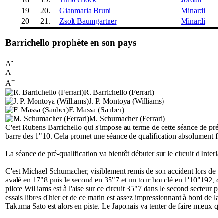
19
20.
Gianmaria Bruni
Minardi
20
21.
Zsolt Baumgartner
Minardi
Barrichello prophète en son pays
-
A
A
+
A
R. Barrichello (Ferrari)
J. P. Montoya (Williams)
F. Massa (Sauber)
M. Schumacher (Ferrari)
C'est Rubens Barrichello qui s'impose au terme de cette séance de pré-q
barre des 1"10. Cela promet une séance de qualification absolument f
La séance de pré-qualification va bientôt débuter sur le circuit d'Inter
C'est Michael Schumacher, visiblement remis de son accident lors de la
avalé en 17"8 puis le second en 35"7 et un tour bouclé en 1'10"192, 
pilote Williams est à l'aise sur ce circuit 35"7 dans le second secte
essais libres d'hier et de ce matin est assez impressionnant à bord d
Takuma Sato est alors en piste. Le Japonais va tenter de faire mieux 