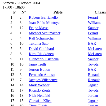
Samedi 23 Octobre 2004
17h00 - 18h00
P
N°
Pilote
Châssi
1
2.
Rubens Barrichello
Ferrari
2
3.
Juan Pablo Montoya
Williams
3
12.
Felipe Massa
Sauber
4
1.
Michael Schumacher
Ferrari
5
4.
Ralf Schumacher
Williams
6
10.
Takuma Sato
BAR
7
5.
David Coulthard
McLaren
8
6.
Kimi Räikkönen
McLaren
9
11.
Giancarlo Fisichella
Sauber
10
16.
Jarno Trulli
Toyota
11
9.
Jenson Button
BAR
12
8.
Fernando Alonso
Renault
13
7.
Jacques Villeneuve
Renault
14
14.
Mark Webber
Jaguar
15
17.
Ricardo Zonta
Toyota
16
18.
Nick Heidfeld
Jordan
17
15.
Christian Klien
Jaguar
18
19.
Timo Glock
Jordan