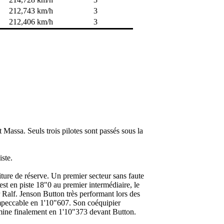
212,743 km/h
3
212,406 km/h
3
 Massa. Seuls trois pilotes sont passés sous la
iste.
iture de réserve. Un premier secteur sans faute
t en piste 18"0 au premier intermédiaire, le
 Ralf. Jenson Button très performant lors des
 impeccable en 1'10"607. Son coéquipier
ermine finalement en 1'10"373 devant Button.