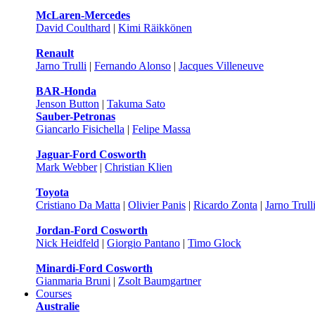
McLaren-Mercedes
David Coulthard
|
Kimi Räikkönen
Renault
Jarno Trulli
|
Fernando Alonso
|
Jacques Villeneuve
BAR-Honda
Jenson Button
|
Takuma Sato
Sauber-Petronas
Giancarlo Fisichella
|
Felipe Massa
Jaguar-Ford Cosworth
Mark Webber
|
Christian Klien
Toyota
Cristiano Da Matta
|
Olivier Panis
|
Ricardo Zonta
|
Jarno Trull
Jordan-Ford Cosworth
Nick Heidfeld
|
Giorgio Pantano
|
Timo Glock
Minardi-Ford Cosworth
Gianmaria Bruni
|
Zsolt Baumgartner
Courses
Australie