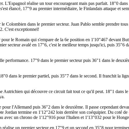
r. L'Espagnol réalise un tour encourageant mais pas parfait. 18"0 dans l
'est élancé, 17"9 au premier intermédiaire, le Finlandais attaque et sem
 le Colombien dans le premier secteur. Juan Pablo semble prendre tous l
2. C'est exceptionnel!
ur pour le Romain qui s'empare de la 6e position en 1'10"467 devant But
ier secteur avalé en 17"6, c'est le meilleur temps jusqu'ici, puis 35"6 
elle performance. 17"9 dans le premier secteur puis 36"1 dans le deuxiè
, 18"0 dans le premier partiel, puis 35"7 dans le second. Il franchit la li
ne Autrichien qui découvre ce circuit fait tout ce qu'il peut. 18"1 dans 
ya.
e pour l'Allemand puis 36"2 dans le deuxième. Il passe cependant devan
ote Jordan termine en 1'12"242 loin derrière son coéquipier. Du coté de
u avec un chrono de 1'12"916 pour l'Italien et 1'13"032 pour le Hongr
ren réalise un premier secteur en 17"9 et un second en 35"8 pour termin