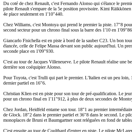
Du coté de chez Renault, c'est Fernando Alonso qui s'élance le premie
pilote Renault s'empare de la 5e position provisoire. Kimi Räikkönen s
4e place seulement en 1'10"440.
Chez Williams, c'est Montoya qui prend le premier la piste. 17"8 pour
second secteur pour un chrono final sous la barre des 1'10 en 1'09"86
Giancarlo Fisichella est en piste à bord de la sauber C23. Un bon to
élancée, celle de Felipe Massa devant son public aujourd'hui. Un prem
seconde place en 1'09"930.
C'est au tour de Jacques Villeneueve. Le pilote Renault réalise une b
derrière son coéquipier Alonso.
Pour Toyota, c'est Trulli qui part le premier. L'Italien est un peu loin
dernier partiel en 16"6.
Christian Klien est en piste pour son tour de pré-qualification. Le jeu
pour un chrono final en 1'11"912, à plus de deux secondes de Monto
Chez Jordan, Heidfeld entame son tour. 18"1 au premier intermédiair
de Glock. 18"2 dans le premier partiel et 36"8 dans le second. Le pil
monoplaces de Bruni et Baumgartner sont reléguées en fond de tablea
C'est ensuite au tour de Coulthard d'entrer en piste. Le pilote McLa