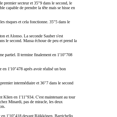
e premier secteur et 35"9 dans le second, le
ble capable de prendre la tête mais se hisse en
es risques et cela fonctionne. 35"5 dans le
ton et Alonso. La seconde Sauber s'est
dans le second. Massa échoue de peu et prend la
me partiel. Il termine finalement en 1'10"708
gne en 1'10"478 après avoir réalisé un bon
le premier intermédiaire et 36"7 dans le second
t Klien en 1'11"934. C'est maintenant au tour
 chez Minardi, pas de miracle, les deux
ois.
er en 1'10"418 devant Räikkönen. Barrichello