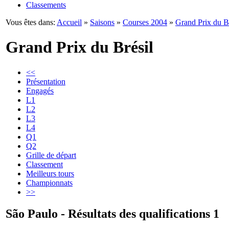
Classements
Vous êtes dans:
Accueil
»
Saisons
»
Courses 2004
»
Grand Prix du Br
Grand Prix du Brésil
<<
Présentation
Engagés
L1
L2
L3
L4
Q1
Q2
Grille de départ
Classement
Meilleurs tours
Championnats
>>
São Paulo - Résultats des qualifications 1