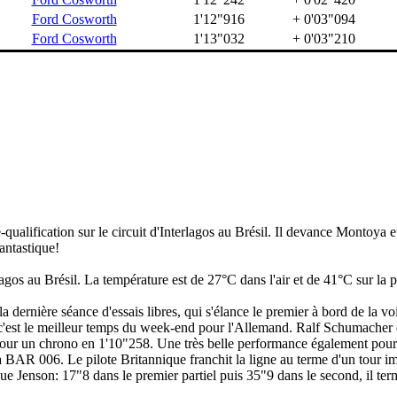
Ford Cosworth
1'12"916
+ 0'03"094
Ford Cosworth
1'13"032
+ 0'03"210
ualification sur le circuit d'Interlagos au Brésil. Il devance Montoya et
antastique!
lagos au Brésil. La température est de 27°C dans l'air et de 41°C sur la p
 dernière séance d'essais libres, qui s'élance le premier à bord de la vo
c'est le meilleur temps du week-end pour l'Allemand. Ralf Schumacher es
ur pour un chrono en 1'10"258. Une très belle performance également pour
e la BAR 006. Le pilote Britannique franchit la ligne au terme d'un tour
que Jenson: 17"8 dans le premier partiel puis 35"9 dans le second, il t