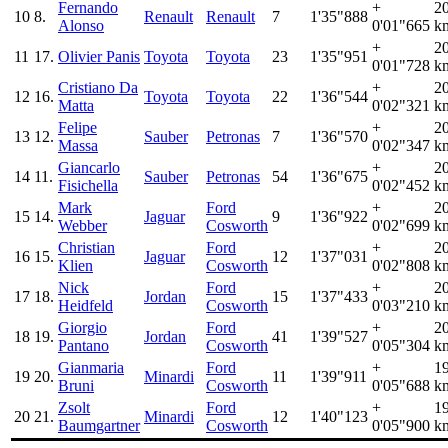
Fernando
+
2
10
8.
Renault
Renault
7
1'35"888
Alonso
0'01"665
k
+
2
11
17.
Olivier Panis
Toyota
Toyota
23
1'35"951
0'01"728
k
Cristiano Da
+
2
12
16.
Toyota
Toyota
22
1'36"544
Matta
0'02"321
k
Felipe
+
2
13
12.
Sauber
Petronas
7
1'36"570
Massa
0'02"347
k
Giancarlo
+
2
14
11.
Sauber
Petronas
54
1'36"675
Fisichella
0'02"452
k
Mark
Ford
+
2
15
14.
Jaguar
9
1'36"922
Webber
Cosworth
0'02"699
k
Christian
Ford
+
2
16
15.
Jaguar
12
1'37"031
Klien
Cosworth
0'02"808
k
Nick
Ford
+
2
17
18.
Jordan
15
1'37"433
Heidfeld
Cosworth
0'03"210
k
Giorgio
Ford
+
2
18
19.
Jordan
41
1'39"527
Pantano
Cosworth
0'05"304
k
Gianmaria
Ford
+
1
19
20.
Minardi
11
1'39"911
Bruni
Cosworth
0'05"688
k
Zsolt
Ford
+
1
20
21.
Minardi
12
1'40"123
Baumgartner
Cosworth
0'05"900
k