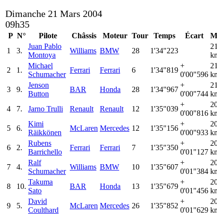
Dimanche 21 Mars 2004
09h35
P
N°
Pilote
Châssis
Moteur
Tour
Temps
Écart
M
Juan Pablo
2
1
3.
Williams
BMW
28
1'34"223
Montoya
k
Michael
+
2
2
1.
Ferrari
Ferrari
6
1'34"819
Schumacher
0'00"596
k
Jenson
+
2
3
9.
BAR
Honda
28
1'34"967
Button
0'00"744
k
+
2
4
7.
Jarno Trulli
Renault
Renault
12
1'35"039
0'00"816
k
Kimi
+
2
5
6.
McLaren
Mercedes
12
1'35"156
Räikkönen
0'00"933
k
Rubens
+
2
6
2.
Ferrari
Ferrari
7
1'35"350
Barrichello
0'01"127
k
Ralf
+
2
7
4.
Williams
BMW
10
1'35"607
Schumacher
0'01"384
k
Takuma
+
2
8
10.
BAR
Honda
13
1'35"679
Sato
0'01"456
k
David
+
2
9
5.
McLaren
Mercedes
26
1'35"852
Coulthard
0'01"629
k