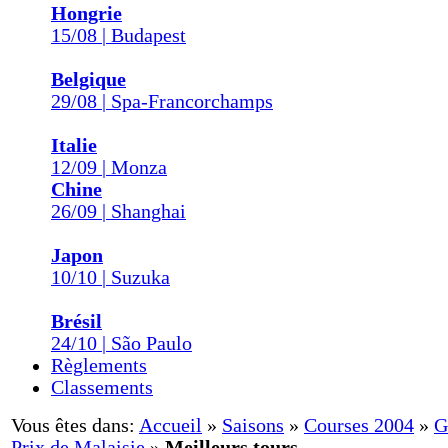
Hongrie
15/08 | Budapest
Belgique
29/08 | Spa-Francorchamps
Italie
12/09 | Monza
Chine
26/09 | Shanghai
Japon
10/10 | Suzuka
Brésil
24/10 | São Paulo
Règlements
Classements
Vous êtes dans:
Accueil
»
Saisons
»
Courses 2004
»
G
Prix de Malaisie
»
Meilleurs tours