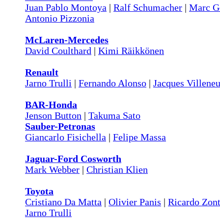
Juan Pablo Montoya
|
Ralf Schumacher
|
Marc G
Antonio Pizzonia
McLaren-Mercedes
David Coulthard
|
Kimi Räikkönen
Renault
Jarno Trulli
|
Fernando Alonso
|
Jacques Villene
BAR-Honda
Jenson Button
|
Takuma Sato
Sauber-Petronas
Giancarlo Fisichella
|
Felipe Massa
Jaguar-Ford Cosworth
Mark Webber
|
Christian Klien
Toyota
Cristiano Da Matta
|
Olivier Panis
|
Ricardo Zon
Jarno Trulli