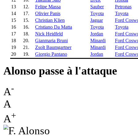
13
12.
Felipe Massa
Sauber
Petronas
14
17.
Olivier Panis
Toyota
Toyota
15
15.
Christian Klien
Jaguar
Ford Coswo
16
16.
Cristiano Da Matta
Toyota
Toyota
17
18.
Nick Heidfeld
Jordan
Ford Coswo
18
20.
Gianmaria Bruni
Minardi
Ford Coswo
19
21.
Zsolt Baumgartner
Minardi
Ford Coswo
20
19.
Giorgio Pantano
Jordan
Ford Coswo
Alonso passe à l'attaque
-
A
A
+
A