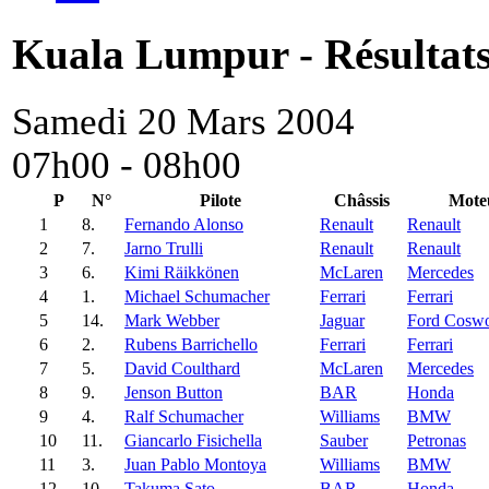
Kuala Lumpur - Résultats 
Samedi 20 Mars 2004
07h00 - 08h00
P
N°
Pilote
Châssis
Mote
1
8.
Fernando Alonso
Renault
Renault
2
7.
Jarno Trulli
Renault
Renault
3
6.
Kimi Räikkönen
McLaren
Mercedes
4
1.
Michael Schumacher
Ferrari
Ferrari
5
14.
Mark Webber
Jaguar
Ford Coswo
6
2.
Rubens Barrichello
Ferrari
Ferrari
7
5.
David Coulthard
McLaren
Mercedes
8
9.
Jenson Button
BAR
Honda
9
4.
Ralf Schumacher
Williams
BMW
10
11.
Giancarlo Fisichella
Sauber
Petronas
11
3.
Juan Pablo Montoya
Williams
BMW
12
10.
Takuma Sato
BAR
Honda