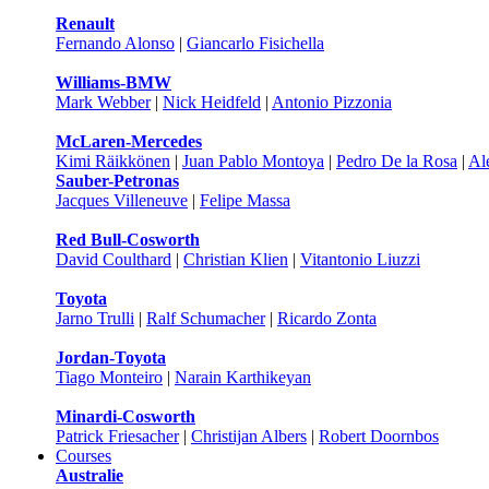
Renault
Fernando Alonso
|
Giancarlo Fisichella
Williams-BMW
Mark Webber
|
Nick Heidfeld
|
Antonio Pizzonia
McLaren-Mercedes
Kimi Räikkönen
|
Juan Pablo Montoya
|
Pedro De la Rosa
|
Al
Sauber-Petronas
Jacques Villeneuve
|
Felipe Massa
Red Bull-Cosworth
David Coulthard
|
Christian Klien
|
Vitantonio Liuzzi
Toyota
Jarno Trulli
|
Ralf Schumacher
|
Ricardo Zonta
Jordan-Toyota
Tiago Monteiro
|
Narain Karthikeyan
Minardi-Cosworth
Patrick Friesacher
|
Christijan Albers
|
Robert Doornbos
Courses
Australie