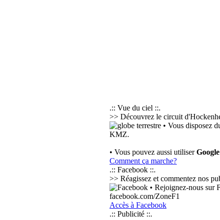
.:: Vue du ciel ::.
>> Découvrez le circuit d'Hockenhe
• Vous disposez du
KMZ.
• Vous pouvez aussi utiliser
Googl
Comment ça marche?
.:: Facebook ::.
>> Réagissez et commentez nos public
• Rejoignez-nous sur F
facebook.com/ZoneF1
Accès à Facebook
.:: Publicité ::.