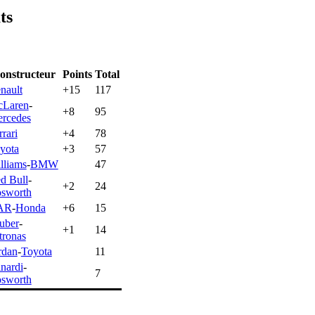
ts
onstructeur
Points
Total
nault
+15
117
Laren
-
+8
95
rcedes
rrari
+4
78
yota
+3
57
lliams
-
BMW
47
d Bull
-
+2
24
sworth
AR
-
Honda
+6
15
uber
-
+1
14
tronas
rdan
-
Toyota
11
nardi
-
7
sworth