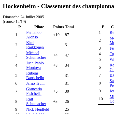
Hockenheim - Classement des championna
Dimanche 24 Juillet 2005
(course 12/19)
P
Pilote
Points
Total
P
C
Fernando
1
Re
1
+10
87
Alonso
Mc
2
Kimi
Me
2
51
Räikkönen
3
Fe
Michael
4
To
3
+4
47
Schumacher
5
Wi
Juan Pablo
Re
4
+8
34
6
Montoya
Co
Rubens
7
B
5
31
Barrichello
Sa
8
6
Jarno Trulli
31
Pe
Giancarlo
9
Jo
7
+5
30
Fisichella
Mi
10
Ralf
Co
8
+3
26
Schumacher
9
Nick Heidfeld
25