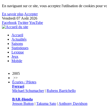
En naviguant sur ce site, vous acceptez l'utilisation de cookies pour vo
En savoir plus
Accepter
Vendredi 07 Août 2026
Facebook
Twitter
YouTube
Accueil
Actualités
Saisons
Statistiques
Lexique
Jeux
Mobile
2005
>>
Écuries / Pilotes
Ferrari
Michael Schumacher
|
Rubens Barrichello
BAR-Honda
Jenson Button
|
Takuma Sato
|
Anthony Davidson