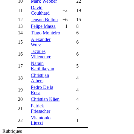
10
Mark Webber
22
David
11
+2
19
Coulthard
12
Jenson Button
+6
15
13
Felipe Massa
+1
8
14
Tiago Monteiro
6
Alexander
15
6
Wurz
Jacques
16
6
Villeneuve
Narain
17
5
Karthikeyan
Christijan
18
4
Albers
Pedro De la
19
4
Rosa
20
Christian Klien
4
Patrick
21
3
Friesacher
Vitantonio
22
1
Liuzzi
Rubriques