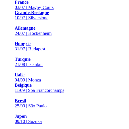
France
03/07 | Magny-Cours
Grande-Bretagne
10/07 | Silverstone
Allemagne
24/07 | Hockenheim
Hongrie
31/07 | Budapest
Turquie
21/08 | Istanbul
Italie
04/09 | Monza
Belgique
11/09 | Spa-Francorchamps
Brésil
25/09 | São Paulo
Japon
09/10 | Suzuka