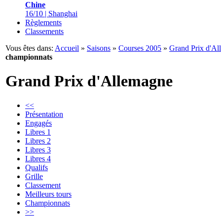
Chine
16/10 | Shanghai
Règlements
Classements
Vous êtes dans:
Accueil
»
Saisons
»
Courses 2005
»
Grand Prix d'A
championnats
Grand Prix d'Allemagne
<<
Présentation
Engagés
Libres 1
Libres 2
Libres 3
Libres 4
Qualifs
Grille
Classement
Meilleurs tours
Championnats
>>