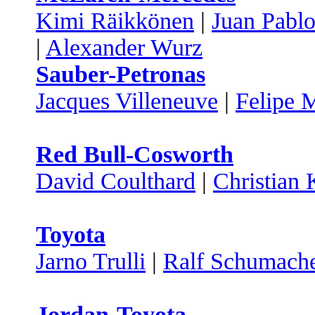
Kimi Räikkönen
|
Juan Pabl
|
Alexander Wurz
Sauber-Petronas
Jacques Villeneuve
|
Felipe 
Red Bull-Cosworth
David Coulthard
|
Christian 
Toyota
Jarno Trulli
|
Ralf Schumach
Jordan-Toyota