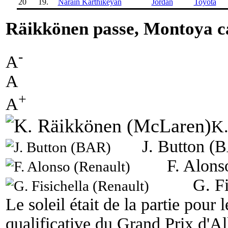
20
19.
Narain Karthikeyan
Jordan
Toyota
Räikkönen passe, Montoya c
-
A
A
+
A
K.
J. Button (
F. Alons
G. Fi
Le soleil était de la partie pour 
qualificative du Grand Prix d'A