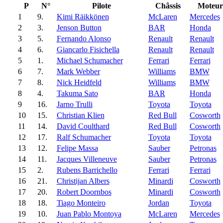
P
N°
Pilote
Châssis
Moteur
1
9.
Kimi Räikkönen
McLaren
Mercedes
2
3.
Jenson Button
BAR
Honda
3
5.
Fernando Alonso
Renault
Renault
4
6.
Giancarlo Fisichella
Renault
Renault
5
1.
Michael Schumacher
Ferrari
Ferrari
6
7.
Mark Webber
Williams
BMW
7
8.
Nick Heidfeld
Williams
BMW
8
4.
Takuma Sato
BAR
Honda
9
16.
Jarno Trulli
Toyota
Toyota
10
15.
Christian Klien
Red Bull
Cosworth
11
14.
David Coulthard
Red Bull
Cosworth
12
17.
Ralf Schumacher
Toyota
Toyota
13
12.
Felipe Massa
Sauber
Petronas
14
11.
Jacques Villeneuve
Sauber
Petronas
15
2.
Rubens Barrichello
Ferrari
Ferrari
16
21.
Christijan Albers
Minardi
Cosworth
17
20.
Robert Doornbos
Minardi
Cosworth
18
18.
Tiago Monteiro
Jordan
Toyota
19
10.
Juan Pablo Montoya
McLaren
Mercedes