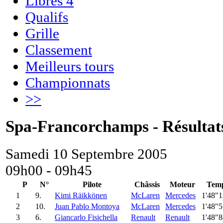
Libres 4
Qualifs
Grille
Classement
Meilleurs tours
Championnats
>>
Spa-Francorchamps - Résultats 
Samedi 10 Septembre 2005
09h00 - 09h45
P
N°
Pilote
Châssis
Moteur
Tem
1
9.
Kimi Räikkönen
McLaren
Mercedes
1'48"
2
10.
Juan Pablo Montoya
McLaren
Mercedes
1'48"
3
6.
Giancarlo Fisichella
Renault
Renault
1'48"