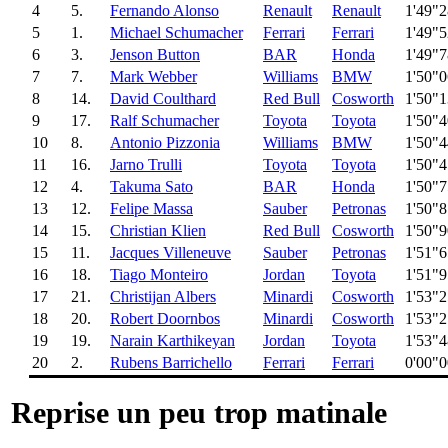
4
5.
Fernando Alonso
Renault
Renault
1'49"
5
1.
Michael Schumacher
Ferrari
Ferrari
1'49"
6
3.
Jenson Button
BAR
Honda
1'49"
7
7.
Mark Webber
Williams
BMW
1'50"
8
14.
David Coulthard
Red Bull
Cosworth
1'50"
9
17.
Ralf Schumacher
Toyota
Toyota
1'50"
10
8.
Antonio Pizzonia
Williams
BMW
1'50"
11
16.
Jarno Trulli
Toyota
Toyota
1'50"
12
4.
Takuma Sato
BAR
Honda
1'50"
13
12.
Felipe Massa
Sauber
Petronas
1'50"
14
15.
Christian Klien
Red Bull
Cosworth
1'50"
15
11.
Jacques Villeneuve
Sauber
Petronas
1'51"
16
18.
Tiago Monteiro
Jordan
Toyota
1'51"
17
21.
Christijan Albers
Minardi
Cosworth
1'53"
18
20.
Robert Doornbos
Minardi
Cosworth
1'53"
19
19.
Narain Karthikeyan
Jordan
Toyota
1'53"
20
2.
Rubens Barrichello
Ferrari
Ferrari
0'00"
Reprise un peu trop matinale