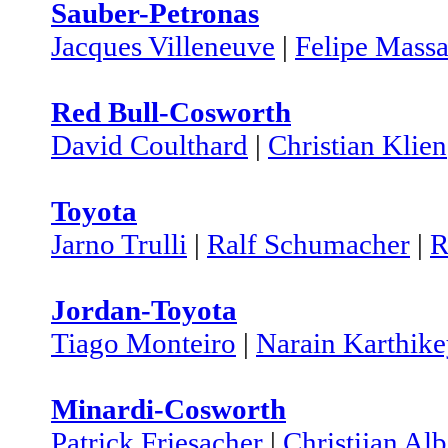
Sauber-Petronas
Jacques Villeneuve
|
Felipe Mass
Red Bull-Cosworth
David Coulthard
|
Christian Klien
Toyota
Jarno Trulli
|
Ralf Schumacher
|
R
Jordan-Toyota
Tiago Monteiro
|
Narain Karthik
Minardi-Cosworth
Patrick Friesacher
|
Christijan Alb