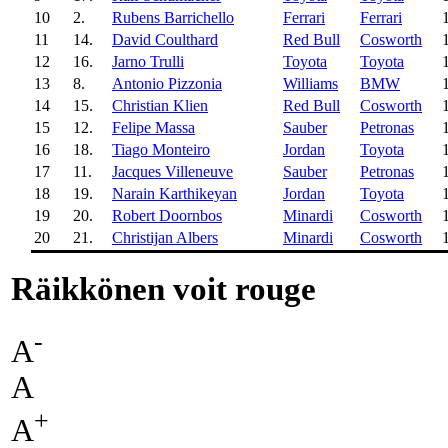
10
2.
Rubens Barrichello
Ferrari
Ferrari
11
14.
David Coulthard
Red Bull
Cosworth
12
16.
Jarno Trulli
Toyota
Toyota
13
8.
Antonio Pizzonia
Williams
BMW
14
15.
Christian Klien
Red Bull
Cosworth
15
12.
Felipe Massa
Sauber
Petronas
16
18.
Tiago Monteiro
Jordan
Toyota
17
11.
Jacques Villeneuve
Sauber
Petronas
18
19.
Narain Karthikeyan
Jordan
Toyota
19
20.
Robert Doornbos
Minardi
Cosworth
20
21.
Christijan Albers
Minardi
Cosworth
Räikkönen voit rouge
-
A
A
+
A