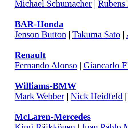
Michael Schumacher
|
Rubens 
BAR-Honda
Jenson Button
|
Takuma Sato
|
Renault
Fernando Alonso
|
Giancarlo Fi
Williams-BMW
Mark Webber
|
Nick Heidfeld
McLaren-Mercedes
Kimi Räikkönen
|
Juan Pablo 