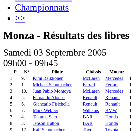
Championnats
>>
Monza - Résultats des libres
Samedi 03 Septembre 2005
09h00 - 09h45
P
N°
Pilote
Châssis
Moteur
1
9.
Kimi Räikkönen
McLaren
Mercedes
2
1.
Michael Schumacher
Ferrari
Ferrari
3
10.
Juan Pablo Montoya
McLaren
Mercedes
4
5.
Fernando Alonso
Renault
Renault
5
6.
Giancarlo Fisichella
Renault
Renault
6
7.
Mark Webber
Williams
BMW
7
4.
Takuma Sato
BAR
Honda
8
3.
Jenson Button
BAR
Honda
9
17.
Ralf Schumacher
Toyota
Toyota