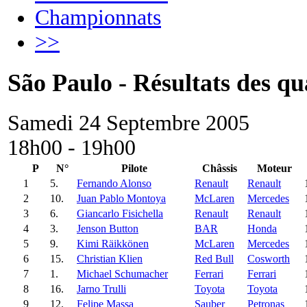
Championnats
>>
São Paulo - Résultats des qua
Samedi 24 Septembre 2005
18h00 - 19h00
P
N°
Pilote
Châssis
Moteur
1
5.
Fernando Alonso
Renault
Renault
2
10.
Juan Pablo Montoya
McLaren
Mercedes
3
6.
Giancarlo Fisichella
Renault
Renault
4
3.
Jenson Button
BAR
Honda
5
9.
Kimi Räikkönen
McLaren
Mercedes
6
15.
Christian Klien
Red Bull
Cosworth
7
1.
Michael Schumacher
Ferrari
Ferrari
8
16.
Jarno Trulli
Toyota
Toyota
9
12.
Felipe Massa
Sauber
Petronas