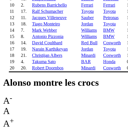
10
2.
Rubens Barrichello
Ferrari
Ferrari
11
17.
Ralf Schumacher
Toyota
Toyota
12
11.
Jacques Villeneuve
Sauber
Petronas
13
18.
Tiago Monteiro
Jordan
Toyota
14
7.
Mark Webber
Williams
BMW
15
8.
Antonio Pizzonia
Williams
BMW
16
14.
David Coulthard
Red Bull
Cosworth
17
19.
Narain Karthikeyan
Jordan
Toyota
18
21.
Christijan Albers
Minardi
Cosworth
19
4.
Takuma Sato
BAR
Honda
20
20.
Robert Doornbos
Minardi
Cosworth
Alonso montre les crocs
-
A
A
+
A