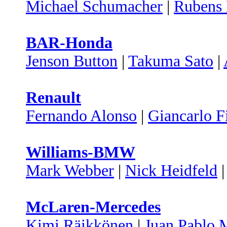
Michael Schumacher
|
Rubens 
BAR-Honda
Jenson Button
|
Takuma Sato
|
Renault
Fernando Alonso
|
Giancarlo Fi
Williams-BMW
Mark Webber
|
Nick Heidfeld
McLaren-Mercedes
Kimi Räikkönen
|
Juan Pablo 