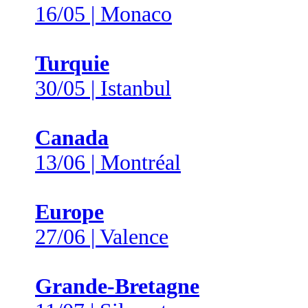
16/05 | Monaco
Turquie
30/05 | Istanbul
Canada
13/06 | Montréal
Europe
27/06 | Valence
Grande-Bretagne