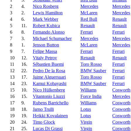
2
4.
Nico Rosberg
Mercedes
Mercedes
3
2.
Lewis Hamilton
McLaren
Mercedes
4
6.
Mark Webber
Red Bull
Renault
5
11.
Robert Kubica
Renault
Renault
6
8.
Fernando Alonso
Ferrari
Ferrari
7
3.
Michael Schumacher
Mercedes
Mercedes
8
1.
Jenson Button
McLaren
Mercedes
9
7.
Felipe Massa
Ferrari
Ferrari
10
12.
Vitaly Petrov
Renault
Renault
11
16.
Sébastien Buemi
Toro Rosso
Ferrari
12
22.
Pedro De la Rosa
BMW Sauber
Ferrari
13
17.
Jaime Alguersuari
Toro Rosso
Ferrari
14
23.
Kamui Kobayashi
BMW Sauber
Ferrari
15
10.
Nico Hülkenberg
Williams
Cosworth
16
15.
Vitantonio Liuzzi
Force India
Mercedes
17
9.
Rubens Barrichello
Williams
Cosworth
18
18.
Jarno Trulli
Lotus
Cosworth
19
19.
Heikki Kovalainen
Lotus
Cosworth
20
24.
Timo Glock
Virgin
Cosworth
21
25.
Lucas Di Grassi
Virgin
Cosworth