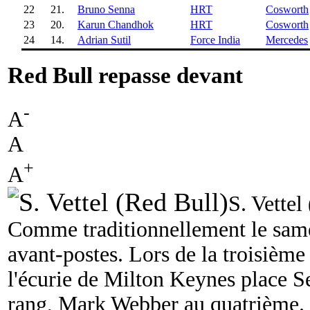
22
21.
Bruno Senna
HRT
Cosworth
23
20.
Karun Chandhok
HRT
Cosworth
24
14.
Adrian Sutil
Force India
Mercedes
Red Bull repasse devant
-
A
A
+
A
S. Vettel
Comme traditionnellement le same
avant-postes. Lors de la troisième 
l'écurie de Milton Keynes place S
rang, Mark Webber au quatrième.