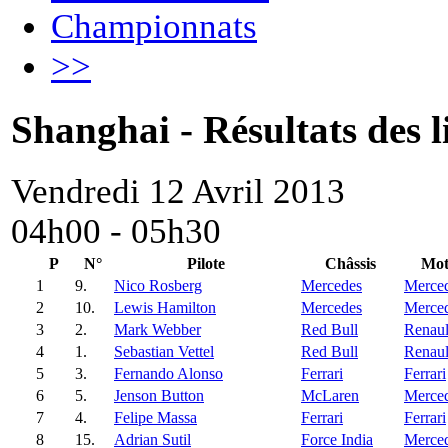
Championnats
>>
Shanghai - Résultats des l
Vendredi 12 Avril 2013
04h00 - 05h30
P
N°
Pilote
Châssis
Mot
1
9.
Nico Rosberg
Mercedes
Merce
2
10.
Lewis Hamilton
Mercedes
Merce
3
2.
Mark Webber
Red Bull
Renaul
4
1.
Sebastian Vettel
Red Bull
Renaul
5
3.
Fernando Alonso
Ferrari
Ferrari
6
5.
Jenson Button
McLaren
Merce
7
4.
Felipe Massa
Ferrari
Ferrari
8
15.
Adrian Sutil
Force India
Merce