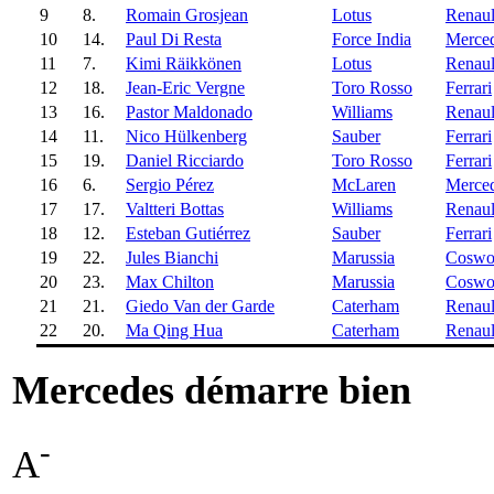
9
8.
Romain Grosjean
Lotus
Renaul
10
14.
Paul Di Resta
Force India
Merce
11
7.
Kimi Räikkönen
Lotus
Renaul
12
18.
Jean-Eric Vergne
Toro Rosso
Ferrari
13
16.
Pastor Maldonado
Williams
Renaul
14
11.
Nico Hülkenberg
Sauber
Ferrari
15
19.
Daniel Ricciardo
Toro Rosso
Ferrari
16
6.
Sergio Pérez
McLaren
Merce
17
17.
Valtteri Bottas
Williams
Renaul
18
12.
Esteban Gutiérrez
Sauber
Ferrari
19
22.
Jules Bianchi
Marussia
Coswo
20
23.
Max Chilton
Marussia
Coswo
21
21.
Giedo Van der Garde
Caterham
Renaul
22
20.
Ma Qing Hua
Caterham
Renaul
Mercedes démarre bien
-
A