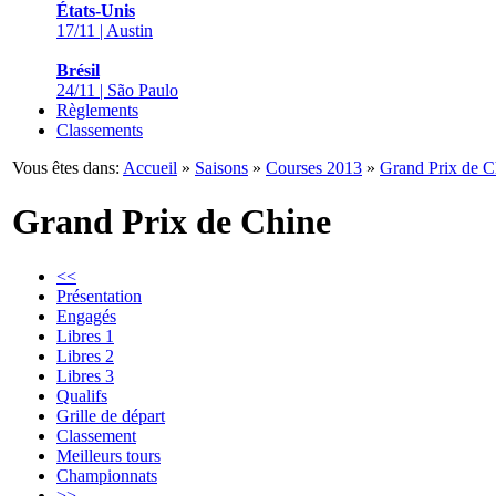
États-Unis
17/11 | Austin
Brésil
24/11 | São Paulo
Règlements
Classements
Vous êtes dans:
Accueil
»
Saisons
»
Courses 2013
»
Grand Prix de C
Grand Prix de Chine
<<
Présentation
Engagés
Libres 1
Libres 2
Libres 3
Qualifs
Grille de départ
Classement
Meilleurs tours
Championnats
>>