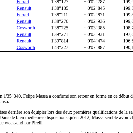
Ferrari
1'38"127
+ 0'02"787
199,
Renault
1'38"185
+ 0'02"845
199,
Ferrari
1'38"211
+ 0'02"871
199,
Renault
1'38"276
+ 0'02"936
199,
Cosworth
1'38"725
+ 0'03"385
198,
Renault
1'39"271
+ 0'03"931
197,
Renault
1'39"814
+ 0'04"474
196,
Cosworth
1'43"227
+ 0'07"887
190,
n 1'35"340, Felipe Massa a confirmé son retour en forme en ce début d
onso.
eprises derrière son équipier lors des deux premières qualifications de l
r. Dans de bien meilleures dispositions qu'en 2012, Massa semble avoir c
ce week-end par Pirelli.