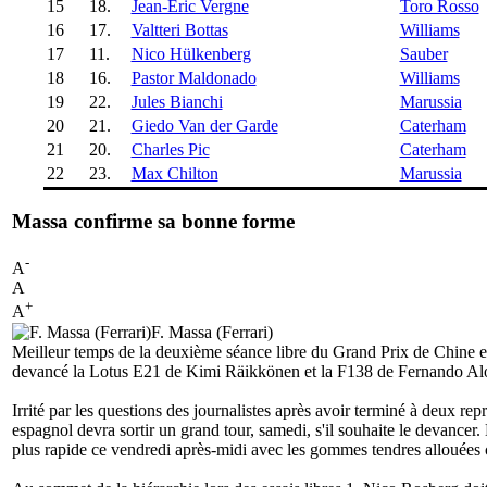
15
18.
Jean-Eric Vergne
Toro Rosso
16
17.
Valtteri Bottas
Williams
17
11.
Nico Hülkenberg
Sauber
18
16.
Pastor Maldonado
Williams
19
22.
Jules Bianchi
Marussia
20
21.
Giedo Van der Garde
Caterham
21
20.
Charles Pic
Caterham
22
23.
Max Chilton
Marussia
Massa confirme sa bonne forme
-
A
A
+
A
F. Massa (Ferrari)
Meilleur temps de la deuxième séance libre du Grand Prix de Chine e
devancé la Lotus E21 de Kimi Räikkönen et la F138 de Fernando Al
Irrité par les questions des journalistes après avoir terminé à deux r
espagnol devra sortir un grand tour, samedi, s'il souhaite le devance
plus rapide ce vendredi après-midi avec les gommes tendres allouées 