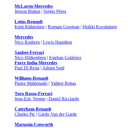
McLaren-Mercedes
Jenson Button
|
Sergio Pérez
Lotus-Renault
Kimi Räikkönen
|
Romain Grosjean
|
Heikki Kovalainen
Mercedes
Nico Rosberg
|
Lewis Hamilton
Sauber-Ferrari
Nico Hülkenberg
|
Esteban Gutiérrez
Force India-Mercedes
Paul Di Resta
|
Adrian Sutil
Williams-Renault
Pastor Maldonado
|
Valtteri Bottas
Toro Rosso-Ferrari
Jean-Eric Vergne
|
Daniel Ricciardo
Caterham-Renault
Charles Pic
|
Giedo Van der Garde
Marussia-Cosworth