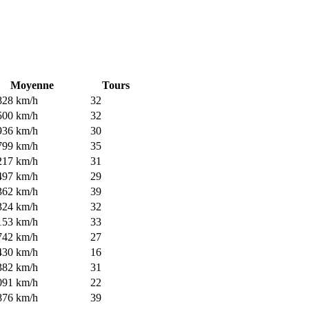
Moyenne
Tours
828 km/h
32
500 km/h
32
936 km/h
30
799 km/h
35
217 km/h
31
497 km/h
29
362 km/h
39
324 km/h
32
153 km/h
33
742 km/h
27
430 km/h
16
382 km/h
31
091 km/h
22
876 km/h
39