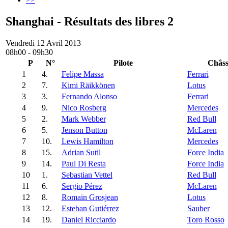
Shanghai - Résultats des libres 2
Vendredi 12 Avril 2013
08h00 - 09h30
P
N°
Pilote
Châss
1
4.
Felipe Massa
Ferrari
2
7.
Kimi Räikkönen
Lotus
3
3.
Fernando Alonso
Ferrari
4
9.
Nico Rosberg
Mercedes
5
2.
Mark Webber
Red Bull
6
5.
Jenson Button
McLaren
7
10.
Lewis Hamilton
Mercedes
8
15.
Adrian Sutil
Force India
9
14.
Paul Di Resta
Force India
10
1.
Sebastian Vettel
Red Bull
11
6.
Sergio Pérez
McLaren
12
8.
Romain Grosjean
Lotus
13
12.
Esteban Gutiérrez
Sauber
14
19.
Daniel Ricciardo
Toro Rosso