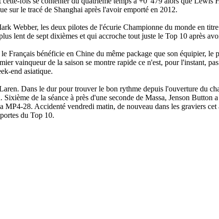
t cette-fois se contenter du quatrième temps à +0"479 alors que Lewis H
e sur le tracé de Shanghai après l'avoir emporté en 2012.
Mark Webber, les deux pilotes de l'écurie Championne du monde en titre s
 plus lent de sept dixièmes et qui accroche tout juste le Top 10 après av
e Français bénéficie en Chine du même package que son équipier, le pr
er vainqueur de la saison se montre rapide ce n'est, pour l'instant, pas 
eek-end asiatique.
aren. Dans le dur pour trouver le bon rythme depuis l'ouverture du cha
ateau. Sixième de la séance à près d'une seconde de Massa, Jenson Button
 la MP4-28. Accidenté vendredi matin, de nouveau dans les graviers cet
x portes du Top 10.