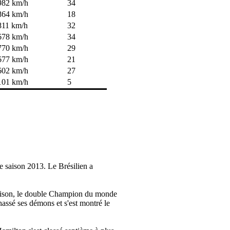
982 km/h
34
864 km/h
18
811 km/h
32
678 km/h
34
770 km/h
29
677 km/h
21
602 km/h
27
101 km/h
5
e saison 2013. Le Brésilien a
a saison, le double Champion du monde
hassé ses démons et s'est montré le