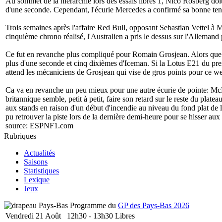
Au sommet de la hiérarchie lors des essais libres 1, Nico Rosberg doi
d'une seconde. Cependant, l'écurie Mercedes a confirmé sa bonne tenu
Trois semaines après l'affaire Red Bull, opposant Sebastian Vettel à 
cinquième chrono réalisé, l'Australien a pris le dessus sur l'Allemand
Ce fut en revanche plus compliqué pour Romain Grosjean. Alors que l
plus d'une seconde et cinq dixièmes d'Iceman. Si la Lotus E21 du premi
attend les mécaniciens de Grosjean qui vise de gros points pour ce w
Ca va en revanche un peu mieux pour une autre écurie de pointe: McL
britannique semble, petit à petit, faire son retard sur le reste du pl
aux stands en raison d'un début d'incendie au niveau du fond plat de
pu retrouver la piste lors de la dernière demi-heure pour se hisser au
source:
ESPNF1.com
Rubriques
Actualités
Saisons
Statistiques
Lexique
Jeux
Programme du
GP des Pays-Bas 2026
Vendredi 21 Août
12h30 - 13h30
Libres