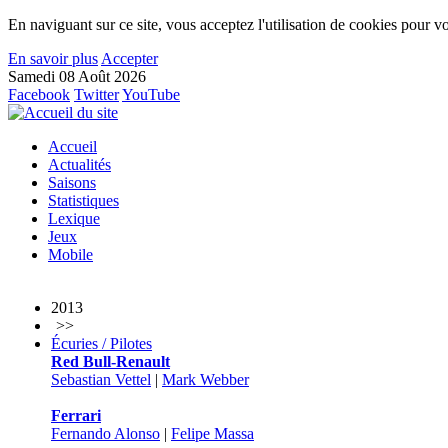
En naviguant sur ce site, vous acceptez l'utilisation de cookies pour vo
En savoir plus
Accepter
Samedi 08 Août 2026
Facebook
Twitter
YouTube
Accueil
Actualités
Saisons
Statistiques
Lexique
Jeux
Mobile
2013
>>
Écuries / Pilotes
Red Bull-Renault
Sebastian Vettel
|
Mark Webber
Ferrari
Fernando Alonso
|
Felipe Massa