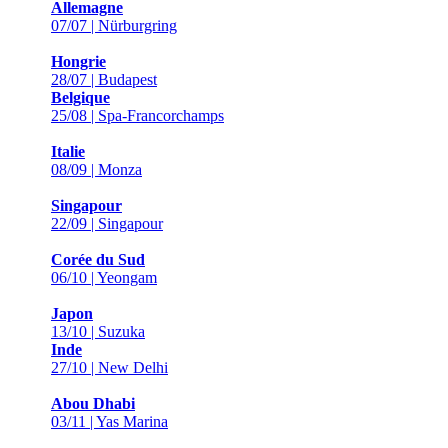
Allemagne
07/07 | Nürburgring
Hongrie
28/07 | Budapest
Belgique
25/08 | Spa-Francorchamps
Italie
08/09 | Monza
Singapour
22/09 | Singapour
Corée du Sud
06/10 | Yeongam
Japon
13/10 | Suzuka
Inde
27/10 | New Delhi
Abou Dhabi
03/11 | Yas Marina