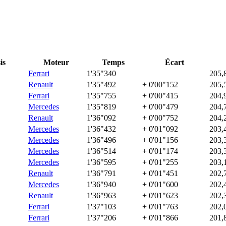
is
Moteur
Temps
Écart
Ferrari
1'35"340
205,
Renault
1'35"492
+ 0'00"152
205,
Ferrari
1'35"755
+ 0'00"415
204,
Mercedes
1'35"819
+ 0'00"479
204,
Renault
1'36"092
+ 0'00"752
204,
Mercedes
1'36"432
+ 0'01"092
203,
Mercedes
1'36"496
+ 0'01"156
203,
Mercedes
1'36"514
+ 0'01"174
203,
Mercedes
1'36"595
+ 0'01"255
203,
Renault
1'36"791
+ 0'01"451
202,
Mercedes
1'36"940
+ 0'01"600
202,
Renault
1'36"963
+ 0'01"623
202,
Ferrari
1'37"103
+ 0'01"763
202,
Ferrari
1'37"206
+ 0'01"866
201,