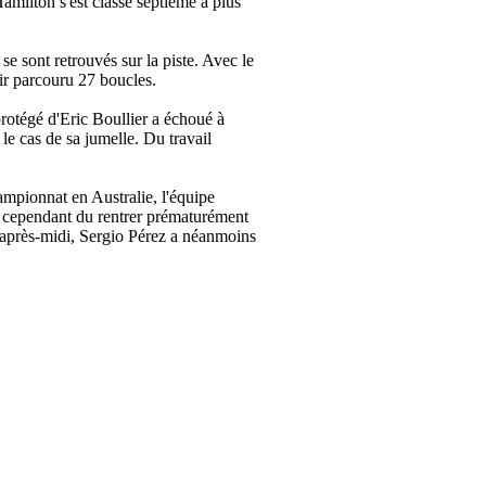
amilton s'est classé septième à plus
e sont retrouvés sur la piste. Avec le
oir parcouru 27 boucles.
otégé d'Eric Boullier a échoué à
le cas de sa jumelle. Du travail
mpionnat en Australie, l'équipe
 a cependant du rentrer prématurément
 après-midi, Sergio Pérez a néanmoins