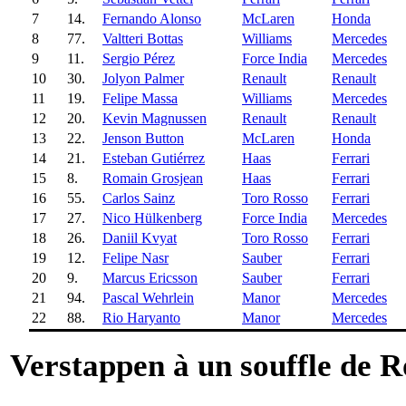
7
14.
Fernando Alonso
McLaren
Honda
8
77.
Valtteri Bottas
Williams
Mercedes
9
11.
Sergio Pérez
Force India
Mercedes
10
30.
Jolyon Palmer
Renault
Renault
11
19.
Felipe Massa
Williams
Mercedes
12
20.
Kevin Magnussen
Renault
Renault
13
22.
Jenson Button
McLaren
Honda
14
21.
Esteban Gutiérrez
Haas
Ferrari
15
8.
Romain Grosjean
Haas
Ferrari
16
55.
Carlos Sainz
Toro Rosso
Ferrari
17
27.
Nico Hülkenberg
Force India
Mercedes
18
26.
Daniil Kvyat
Toro Rosso
Ferrari
19
12.
Felipe Nasr
Sauber
Ferrari
20
9.
Marcus Ericsson
Sauber
Ferrari
21
94.
Pascal Wehrlein
Manor
Mercedes
22
88.
Rio Haryanto
Manor
Mercedes
Verstappen à un souffle de 