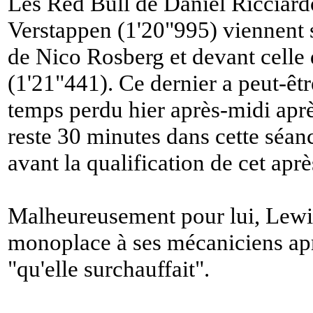
Les Red Bull de Daniel Ricciard
Verstappen (1'20"995) viennent s
de Nico Rosberg et devant celle
(1'21"441). Ce dernier a peut-êt
temps perdu hier après-midi après 
reste 30 minutes dans cette séanc
avant la qualification de cet apr
Malheureusement pour lui, Lewis
monoplace à ses mécaniciens apr
"
qu'elle surchauffait
".