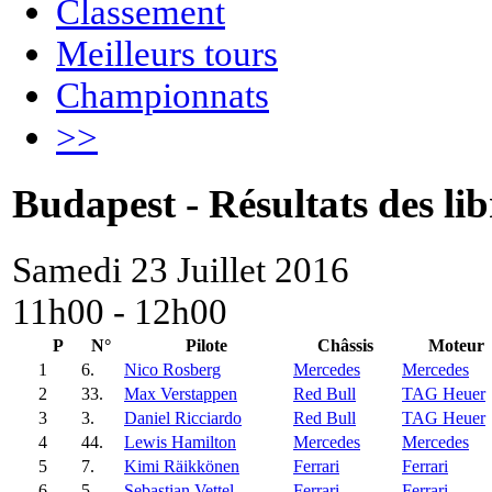
Classement
Meilleurs tours
Championnats
>>
Budapest - Résultats des lib
Samedi 23 Juillet 2016
11h00 - 12h00
P
N°
Pilote
Châssis
Moteur
1
6.
Nico Rosberg
Mercedes
Mercedes
2
33.
Max Verstappen
Red Bull
TAG Heuer
3
3.
Daniel Ricciardo
Red Bull
TAG Heuer
4
44.
Lewis Hamilton
Mercedes
Mercedes
5
7.
Kimi Räikkönen
Ferrari
Ferrari
6
5.
Sebastian Vettel
Ferrari
Ferrari