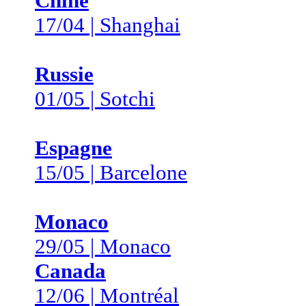
Chine
17/04 | Shanghai
Russie
01/05 | Sotchi
Espagne
15/05 | Barcelone
Monaco
29/05 | Monaco
Canada
12/06 | Montréal