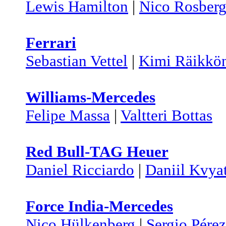
Lewis Hamilton
|
Nico Rosber
Ferrari
Sebastian Vettel
|
Kimi Räikkö
Williams-Mercedes
Felipe Massa
|
Valtteri Bottas
Red Bull-TAG Heuer
Daniel Ricciardo
|
Daniil Kvya
Force India-Mercedes
Nico Hülkenberg
|
Sergio Pérez