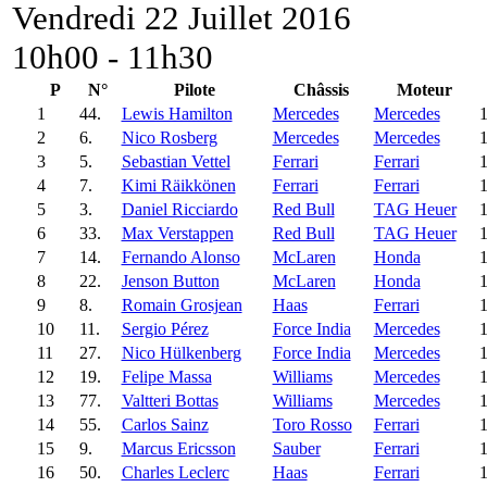
Vendredi 22 Juillet 2016
10h00 - 11h30
P
N°
Pilote
Châssis
Moteur
1
44.
Lewis Hamilton
Mercedes
Mercedes
1
2
6.
Nico Rosberg
Mercedes
Mercedes
1
3
5.
Sebastian Vettel
Ferrari
Ferrari
1
4
7.
Kimi Räikkönen
Ferrari
Ferrari
1
5
3.
Daniel Ricciardo
Red Bull
TAG Heuer
1
6
33.
Max Verstappen
Red Bull
TAG Heuer
1
7
14.
Fernando Alonso
McLaren
Honda
1
8
22.
Jenson Button
McLaren
Honda
1
9
8.
Romain Grosjean
Haas
Ferrari
1
10
11.
Sergio Pérez
Force India
Mercedes
1
11
27.
Nico Hülkenberg
Force India
Mercedes
1
12
19.
Felipe Massa
Williams
Mercedes
1
13
77.
Valtteri Bottas
Williams
Mercedes
1
14
55.
Carlos Sainz
Toro Rosso
Ferrari
1
15
9.
Marcus Ericsson
Sauber
Ferrari
1
16
50.
Charles Leclerc
Haas
Ferrari
1