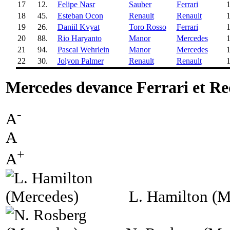
17
12.
Felipe Nasr
Sauber
Ferrari
1
18
45.
Esteban Ocon
Renault
Renault
1
19
26.
Daniil Kvyat
Toro Rosso
Ferrari
1
20
88.
Rio Haryanto
Manor
Mercedes
1
21
94.
Pascal Wehrlein
Manor
Mercedes
1
22
30.
Jolyon Palmer
Renault
Renault
1
Mercedes devance Ferrari et Re
-
A
A
+
A
L. Hamilton (M