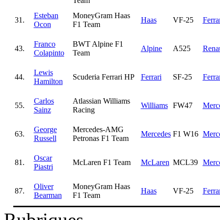
Team
Esteban
MoneyGram Haas
31.
Haas
VF-25
Ferra
Ocon
F1 Team
Franco
BWT Alpine F1
43.
Alpine
A525
Renau
Colapinto
Team
Lewis
44.
Scuderia Ferrari HP
Ferrari
SF-25
Ferra
Hamilton
Carlos
Atlassian Williams
55.
Williams
FW47
Merc
Sainz
Racing
George
Mercedes-AMG
63.
Mercedes
F1 W16
Merc
Russell
Petronas F1 Team
Oscar
81.
McLaren F1 Team
McLaren
MCL39
Merc
Piastri
Oliver
MoneyGram Haas
87.
Haas
VF-25
Ferra
Bearman
F1 Team
Rubriques