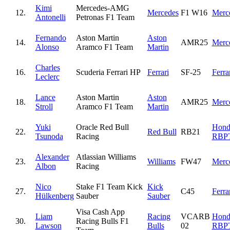
Kimi
Mercedes-AMG
12.
Mercedes
F1 W16
Merc
Antonelli
Petronas F1 Team
Fernando
Aston Martin
Aston
14.
AMR25
Merc
Alonso
Aramco F1 Team
Martin
Charles
16.
Scuderia Ferrari HP
Ferrari
SF-25
Ferra
Leclerc
Lance
Aston Martin
Aston
18.
AMR25
Merc
Stroll
Aramco F1 Team
Martin
Yuki
Oracle Red Bull
Hond
22.
Red Bull
RB21
Tsunoda
Racing
RBP
Alexander
Atlassian Williams
23.
Williams
FW47
Merc
Albon
Racing
Nico
Stake F1 Team Kick
Kick
27.
C45
Ferra
Hülkenberg
Sauber
Sauber
Visa Cash App
Liam
Racing
VCARB
Hond
30.
Racing Bulls F1
Lawson
Bulls
02
RBP