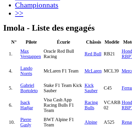
Championnats
>>
Imola - Liste des engagés
N°
Pilote
Écurie
Châssis
Modèle
Mot
Max
Oracle Red Bull
Hond
1.
Red Bull
RB21
Verstappen
Racing
RBP
Lando
4.
McLaren F1 Team
McLaren
MCL39
Merc
Norris
Gabriel
Stake F1 Team Kick
Kick
5.
C45
Ferra
Bortoleto
Sauber
Sauber
Visa Cash App
Isack
Racing
VCARB
Hond
6.
Racing Bulls F1
Hadjar
Bulls
02
RBP
Team
Pierre
BWT Alpine F1
10.
Alpine
A525
Renau
Gasly
Team