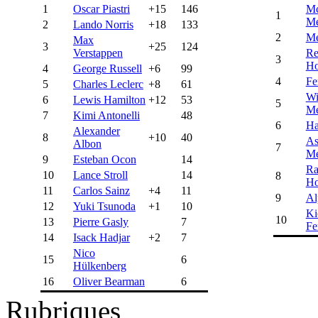
1
Oscar Piastri
+15
146
Mc
1
Me
2
Lando Norris
+18
133
2
Me
Max
3
+25
124
Verstappen
Re
3
H
4
George Russell
+6
99
4
Fe
5
Charles Leclerc
+8
61
Wi
6
Lewis Hamilton
+12
53
5
Me
7
Kimi Antonelli
48
6
Ha
Alexander
8
+10
40
As
Albon
7
Me
9
Esteban Ocon
14
Ra
10
Lance Stroll
14
8
H
11
Carlos Sainz
+4
11
9
Al
12
Yuki Tsunoda
+1
10
Ki
10
13
Pierre Gasly
7
Fe
14
Isack Hadjar
+2
7
Nico
15
6
Hülkenberg
16
Oliver Bearman
6
Rubriques